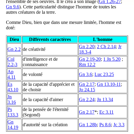
l'ensemble de ses oeuvres. Il le créa a son image (
Gn 1.26-27
;
Gn 9.6
). Cette particularité distingue l'homme de toutes les
autres créatures de la terre.
Comme Dieu, bien que dans une mesure limitée, l'homme est
doté:
Dieu
Différents caractères
L'homme
Gn 2.20
;
2 Ch 2.14
;
Jr
Gn 2.2
de créativité
18.3-4
Col
d'intelligence et de
Gn 2.19-20
;
1 Jn 5.20
;
2.2-3
connaissance
Rm 12.2
Ap
de volonté
Gn 3.6
;
Luc 23.25
4.11
Es
de la capacité d'apprécier et
Gn 2.17
;
Gn 13.10-11
;
43.10
de choisir
Jo 24.15
Jn
de la capacité d'aimer
Gn 2.24
;
Jn 13.34
3.16
Ps
de la pensée de l'éternité
Gn 2.17
*;
Ec 3.11
133.3
(Segond)
Gn
d'autorité sur la création
Gn 1.28b
;
Ps 8.6
;
Jc 3.3
14.19