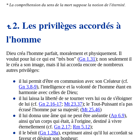
* La compréhension du sens de la mort suppose la notion de l'éternité.
2. Les privilèges accordés à
l'homme
Dieu créa l'homme parfait, moralement et physiquement. Il
voulut pour lui ce qui est "très bon" (
Gn 1.31
); non seulement il
le créa a son image, mais il lui accorda encore de nombreux
autres privilèges:
il lui permit d'être en communion avec son Créateur (cf.
Gn 3.8-9
), l'intelligence et la volonté de l'homme étant en
harmonie avec celles de Dieu;
il lui laissa la liberté de se tourner vers lui ou de s'éloigner
de lui (cf.
Gn 2.16-17
;
Mt 23.37
); le Tout-Puissant n'a pas
écrasé l'homme par sa majesté; (
Mt 25.46
)
il lui donna une âme qui ne peut être anéantie (
Ap 6.9
),
ainsi qu'un corps qui était, à l'origine, destiné à vivre
éternellement (cf.
Gn 2.17
;
Rm 5.12
);
il le bénit (
Gn 1.28a
), exprimant ainsi qu'il lui accordait sa
faveur et désirait son bonheur;