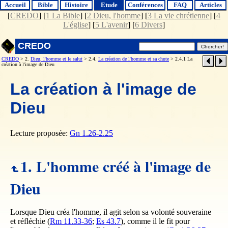
Accueil
Bible
Histoire
Etude
Conférences
FAQ
Articles
[
CREDO
] [
1 La Bible
] [
2 Dieu, l'homme
] [
3 La vie chrétienne
] [
4
L'église
] [
5 L'avenir
] [
6 Divers
]
CREDO
CREDO
> 2.
Dieu, l'homme et le salut
> 2.4.
La création de l'homme et sa chute
> 2.4.1 La
création à l'image de Dieu
La création à l'image de
Dieu
Lecture proposée:
Gn 1.26-2.25
1. L'homme créé à l'image de
Dieu
Lorsque Dieu créa l'homme, il agit selon sa volonté souveraine
et réfléchie (
Rm 11.33-36
;
Es 43.7
), comme il le fit pour