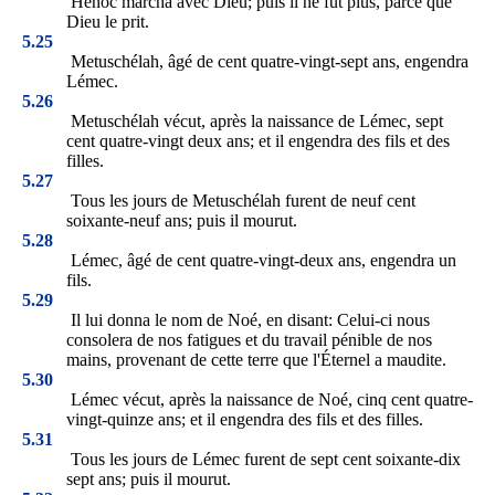
Hénoc marcha avec Dieu; puis il ne fut plus, parce que
Dieu le prit.
5.25
Metuschélah, âgé de cent quatre-vingt-sept ans, engendra
Lémec.
5.26
Metuschélah vécut, après la naissance de Lémec, sept
cent quatre-vingt deux ans; et il engendra des fils et des
filles.
5.27
Tous les jours de Metuschélah furent de neuf cent
soixante-neuf ans; puis il mourut.
5.28
Lémec, âgé de cent quatre-vingt-deux ans, engendra un
fils.
5.29
Il lui donna le nom de Noé, en disant: Celui-ci nous
consolera de nos fatigues et du travail pénible de nos
mains, provenant de cette terre que l'Éternel a maudite.
5.30
Lémec vécut, après la naissance de Noé, cinq cent quatre-
vingt-quinze ans; et il engendra des fils et des filles.
5.31
Tous les jours de Lémec furent de sept cent soixante-dix
sept ans; puis il mourut.