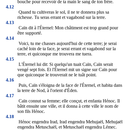
bouche pour recevoir de ta main le sang de ton frère.
4.12
Quand tu cultiveras le sol, il ne te donnera plus sa
richesse. Tu seras errant et vagabond sur la terre.
4.13
Caïn dit à l'Éternel: Mon châtiment est trop grand pour
être supporté.
4.14
Voici, tu me chasses aujourd'hui de cette terre; je serai
caché loin de ta face, je serai errant et vagabond sur la
terre, et quiconque me trouvera me tuera.
4.15
L'Éternel lui dit: Si quelqu'un tuait Caïn, Caïn serait
vengé sept fois. Et l'Éternel mit un signe sur Caïn pour
que quiconque le trouverait ne le tuât point.
4.16
Puis, Caïn s'éloigna de la face de l'Éternel, et habita dans
la terre de Nod, à l'orient d'Éden.
4.17
Caïn connut sa femme; elle conçut, et enfanta Hénoc. Il
bâtit ensuite une ville, et il donna à cette ville le nom de
son fils Hénoc.
4.18
Hénoc engendra Irad, Irad engendra Mehujaël, Mehujaël
engendra Metuschaël, et Metuschaël engendra Lémec.