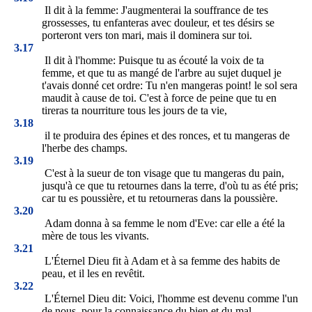
Il dit à la femme: J'augmenterai la souffrance de tes
grossesses, tu enfanteras avec douleur, et tes désirs se
porteront vers ton mari, mais il dominera sur toi.
3.17
Il dit à l'homme: Puisque tu as écouté la voix de ta
femme, et que tu as mangé de l'arbre au sujet duquel je
t'avais donné cet ordre: Tu n'en mangeras point! le sol sera
maudit à cause de toi. C'est à force de peine que tu en
tireras ta nourriture tous les jours de ta vie,
3.18
il te produira des épines et des ronces, et tu mangeras de
l'herbe des champs.
3.19
C'est à la sueur de ton visage que tu mangeras du pain,
jusqu'à ce que tu retournes dans la terre, d'où tu as été pris;
car tu es poussière, et tu retourneras dans la poussière.
3.20
Adam donna à sa femme le nom d'Eve: car elle a été la
mère de tous les vivants.
3.21
L'Éternel Dieu fit à Adam et à sa femme des habits de
peau, et il les en revêtit.
3.22
L'Éternel Dieu dit: Voici, l'homme est devenu comme l'un
de nous, pour la connaissance du bien et du mal.