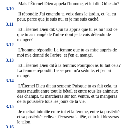
Mais l'Éternel Dieu appela l'homme, et lui dit: Où es-tu?
3.10
Il répondit: J'ai entendu ta voix dans le jardin, et j'ai eu
peur, parce que je suis nu, et je me suis caché.
3.11
Et l'Éternel Dieu dit: Qui t'a appris que tu es nu? Est-ce
que tu as mangé de l'arbre dont je t'avais défendu de
manger?
3.12
L'homme répondit: La femme que tu as mise auprès de
moi m'a donné de l'arbre, et j'en ai mangé.
3.13
Et l'Éternel Dieu dit à la femme: Pourquoi as-tu fait cela?
La femme répondit: Le serpent m'a séduite, et j'en ai
mangé.
3.14
L'Éternel Dieu dit au serpent: Puisque tu as fait cela, tu
seras maudit entre tout le bétail et entre tous les animaux
des champs, tu marcheras sur ton ventre, et tu mangeras
de la poussière tous les jours de ta vie.
3.15
Je mettrai inimitié entre toi et la femme, entre ta postérité
et sa postérité: celle-ci t'écrasera la tête, et tu lui blesseras
le talon.
3.16