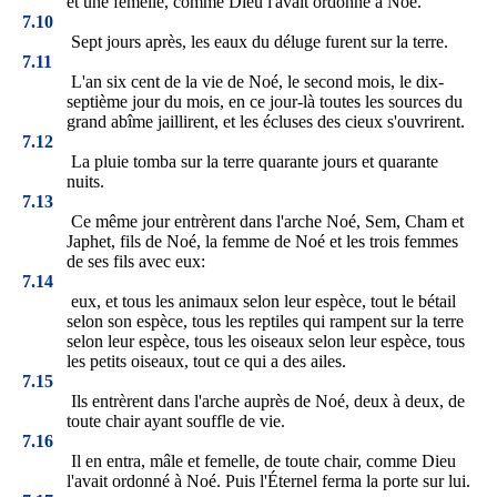
et une femelle, comme Dieu l'avait ordonné à Noé.
7.10
Sept jours après, les eaux du déluge furent sur la terre.
7.11
L'an six cent de la vie de Noé, le second mois, le dix-
septième jour du mois, en ce jour-là toutes les sources du
grand abîme jaillirent, et les écluses des cieux s'ouvrirent.
7.12
La pluie tomba sur la terre quarante jours et quarante
nuits.
7.13
Ce même jour entrèrent dans l'arche Noé, Sem, Cham et
Japhet, fils de Noé, la femme de Noé et les trois femmes
de ses fils avec eux:
7.14
eux, et tous les animaux selon leur espèce, tout le bétail
selon son espèce, tous les reptiles qui rampent sur la terre
selon leur espèce, tous les oiseaux selon leur espèce, tous
les petits oiseaux, tout ce qui a des ailes.
7.15
Ils entrèrent dans l'arche auprès de Noé, deux à deux, de
toute chair ayant souffle de vie.
7.16
Il en entra, mâle et femelle, de toute chair, comme Dieu
l'avait ordonné à Noé. Puis l'Éternel ferma la porte sur lui.