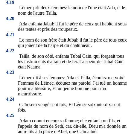
4.19
Lémec prit deux femmes: le nom de l'une était Ada, et le
nom de l'autre Tsilla.
4.20
Ada enfanta Jabal: il fut le père de ceux qui habitent sous
des tentes et près des troupeaux.
4.21
Le nom de son frère était Jubal: il fut le père de tous ceux
qui jouent de la harpe et du chalumeau.
4.22
Tsilla, de son côté, enfanta Tubal Caïn, qui forgeait tous
les instruments d'airain et de fer. La soeur de Tubal Caïn
était Naama.
4.23
Lémec dit à ses femmes: Ada et Tsilla, écoutez ma voix!
Femmes de Lémec, écoutez ma parole! J'ai tué un homme
pour ma blessure, Et un jeune homme pour ma
meurtrissure.
4.24
Caïn sera vengé sept fois, Et Lémec soixante-dix-sept
fois.
4.25
Adam connut encore sa femme; elle enfanta un fils, et
l'appela du nom de Seth, car, dit-elle, Dieu m'a donnée un
autre fils à la place d'Abel, que Caïn a tué.