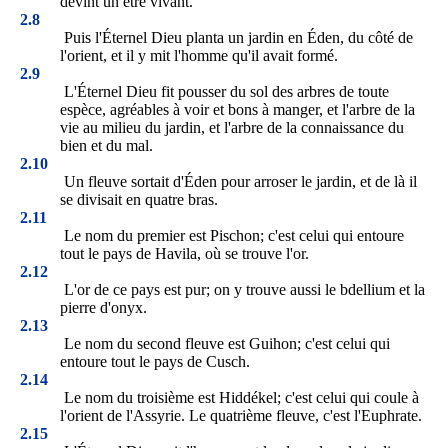
devint un être vivant.
2.8
Puis l'Éternel Dieu planta un jardin en Éden, du côté de
l'orient, et il y mit l'homme qu'il avait formé.
2.9
L'Éternel Dieu fit pousser du sol des arbres de toute
espèce, agréables à voir et bons à manger, et l'arbre de la
vie au milieu du jardin, et l'arbre de la connaissance du
bien et du mal.
2.10
Un fleuve sortait d'Éden pour arroser le jardin, et de là il
se divisait en quatre bras.
2.11
Le nom du premier est Pischon; c'est celui qui entoure
tout le pays de Havila, où se trouve l'or.
2.12
L'or de ce pays est pur; on y trouve aussi le bdellium et la
pierre d'onyx.
2.13
Le nom du second fleuve est Guihon; c'est celui qui
entoure tout le pays de Cusch.
2.14
Le nom du troisième est Hiddékel; c'est celui qui coule à
l'orient de l'Assyrie. Le quatrième fleuve, c'est l'Euphrate.
2.15