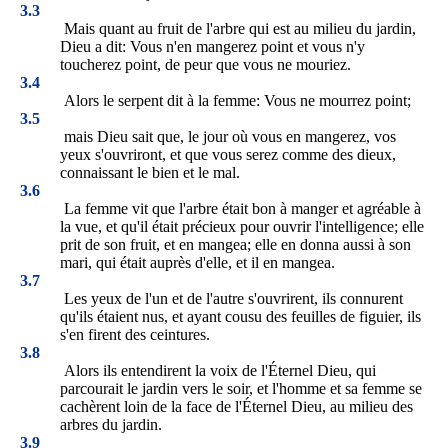
3.3
Mais quant au fruit de l'arbre qui est au milieu du jardin,
Dieu a dit: Vous n'en mangerez point et vous n'y
toucherez point, de peur que vous ne mouriez.
3.4
Alors le serpent dit à la femme: Vous ne mourrez point;
3.5
mais Dieu sait que, le jour où vous en mangerez, vos
yeux s'ouvriront, et que vous serez comme des dieux,
connaissant le bien et le mal.
3.6
La femme vit que l'arbre était bon à manger et agréable à
la vue, et qu'il était précieux pour ouvrir l'intelligence; elle
prit de son fruit, et en mangea; elle en donna aussi à son
mari, qui était auprès d'elle, et il en mangea.
3.7
Les yeux de l'un et de l'autre s'ouvrirent, ils connurent
qu'ils étaient nus, et ayant cousu des feuilles de figuier, ils
s'en firent des ceintures.
3.8
Alors ils entendirent la voix de l'Éternel Dieu, qui
parcourait le jardin vers le soir, et l'homme et sa femme se
cachèrent loin de la face de l'Éternel Dieu, au milieu des
arbres du jardin.
3.9