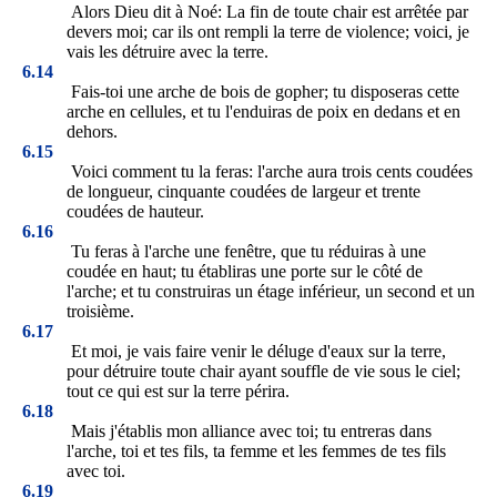
Alors Dieu dit à Noé: La fin de toute chair est arrêtée par
devers moi; car ils ont rempli la terre de violence; voici, je
vais les détruire avec la terre.
6.14
Fais-toi une arche de bois de gopher; tu disposeras cette
arche en cellules, et tu l'enduiras de poix en dedans et en
dehors.
6.15
Voici comment tu la feras: l'arche aura trois cents coudées
de longueur, cinquante coudées de largeur et trente
coudées de hauteur.
6.16
Tu feras à l'arche une fenêtre, que tu réduiras à une
coudée en haut; tu établiras une porte sur le côté de
l'arche; et tu construiras un étage inférieur, un second et un
troisième.
6.17
Et moi, je vais faire venir le déluge d'eaux sur la terre,
pour détruire toute chair ayant souffle de vie sous le ciel;
tout ce qui est sur la terre périra.
6.18
Mais j'établis mon alliance avec toi; tu entreras dans
l'arche, toi et tes fils, ta femme et les femmes de tes fils
avec toi.
6.19