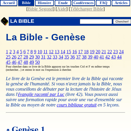
Accueil
Bible
Histoire
Etude
Conférences
FAQ
Articles
[
Bible Segond
] [
Aide
] [
Télécharger Bible
]
LA BIBLE
La Bible - Genèse
1
2
3
4
5
6
7
8
9
10
11
12
13
14
15
16
17
18
19
20
21
22
23
24
25
26
27
28
29
30
31
32
33
34
35
36
37
38
39
40
41
42
43
44
45
46
47
48
49
50
Pour chercher dans ce livre de la Bible appuyez sur les touches Ctrl et F en même temps
(rechercher...) et entrez le mot ou l'expression à chercher.
Le livre de la Genèse est le premier livre de la Bible qui raconte
la genèse de l'humanité. Si vous n'avez jamais lu la Bible, nous
vous conseillons de débuter par la lecture de l'histoire de Jésus
dans l'
évangile raconté par Luc
(livre 42). Vous pouvez aussi
suivre une formation rapide pour avoir une vue d'ensemble sur
la Bible au moyen de notre
cours biblique gratuit
en 5 leçons.
Genèse 1