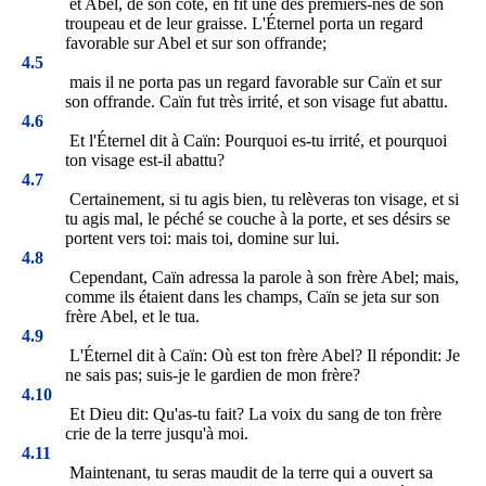
et Abel, de son côté, en fit une des premiers-nés de son
troupeau et de leur graisse. L'Éternel porta un regard
favorable sur Abel et sur son offrande;
4.5
mais il ne porta pas un regard favorable sur Caïn et sur
son offrande. Caïn fut très irrité, et son visage fut abattu.
4.6
Et l'Éternel dit à Caïn: Pourquoi es-tu irrité, et pourquoi
ton visage est-il abattu?
4.7
Certainement, si tu agis bien, tu relèveras ton visage, et si
tu agis mal, le péché se couche à la porte, et ses désirs se
portent vers toi: mais toi, domine sur lui.
4.8
Cependant, Caïn adressa la parole à son frère Abel; mais,
comme ils étaient dans les champs, Caïn se jeta sur son
frère Abel, et le tua.
4.9
L'Éternel dit à Caïn: Où est ton frère Abel? Il répondit: Je
ne sais pas; suis-je le gardien de mon frère?
4.10
Et Dieu dit: Qu'as-tu fait? La voix du sang de ton frère
crie de la terre jusqu'à moi.
4.11
Maintenant, tu seras maudit de la terre qui a ouvert sa