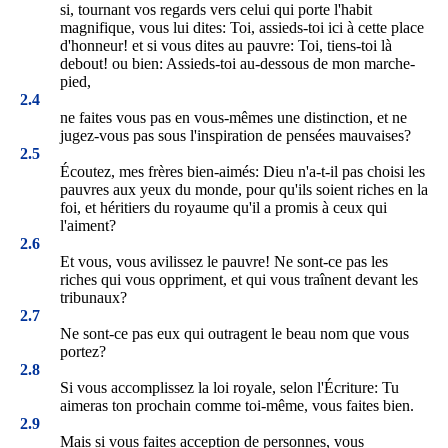
si, tournant vos regards vers celui qui porte l'habit
magnifique, vous lui dites: Toi, assieds-toi ici à cette place
d'honneur! et si vous dites au pauvre: Toi, tiens-toi là
debout! ou bien: Assieds-toi au-dessous de mon marche-
pied,
2.4
ne faites vous pas en vous-mêmes une distinction, et ne
jugez-vous pas sous l'inspiration de pensées mauvaises?
2.5
Écoutez, mes frères bien-aimés: Dieu n'a-t-il pas choisi les
pauvres aux yeux du monde, pour qu'ils soient riches en la
foi, et héritiers du royaume qu'il a promis à ceux qui
l'aiment?
2.6
Et vous, vous avilissez le pauvre! Ne sont-ce pas les
riches qui vous oppriment, et qui vous traînent devant les
tribunaux?
2.7
Ne sont-ce pas eux qui outragent le beau nom que vous
portez?
2.8
Si vous accomplissez la loi royale, selon l'Écriture: Tu
aimeras ton prochain comme toi-même, vous faites bien.
2.9
Mais si vous faites acception de personnes, vous