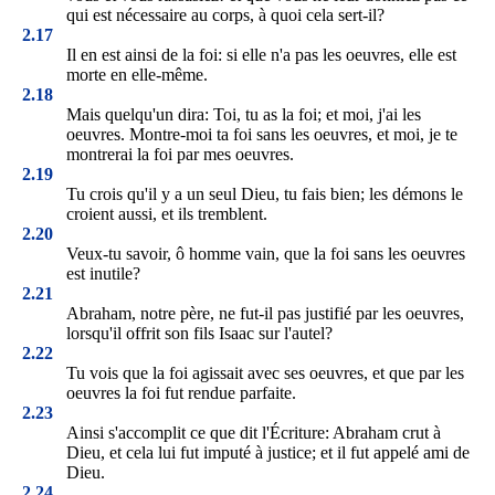
qui est nécessaire au corps, à quoi cela sert-il?
2.17
Il en est ainsi de la foi: si elle n'a pas les oeuvres, elle est
morte en elle-même.
2.18
Mais quelqu'un dira: Toi, tu as la foi; et moi, j'ai les
oeuvres. Montre-moi ta foi sans les oeuvres, et moi, je te
montrerai la foi par mes oeuvres.
2.19
Tu crois qu'il y a un seul Dieu, tu fais bien; les démons le
croient aussi, et ils tremblent.
2.20
Veux-tu savoir, ô homme vain, que la foi sans les oeuvres
est inutile?
2.21
Abraham, notre père, ne fut-il pas justifié par les oeuvres,
lorsqu'il offrit son fils Isaac sur l'autel?
2.22
Tu vois que la foi agissait avec ses oeuvres, et que par les
oeuvres la foi fut rendue parfaite.
2.23
Ainsi s'accomplit ce que dit l'Écriture: Abraham crut à
Dieu, et cela lui fut imputé à justice; et il fut appelé ami de
Dieu.
2.24