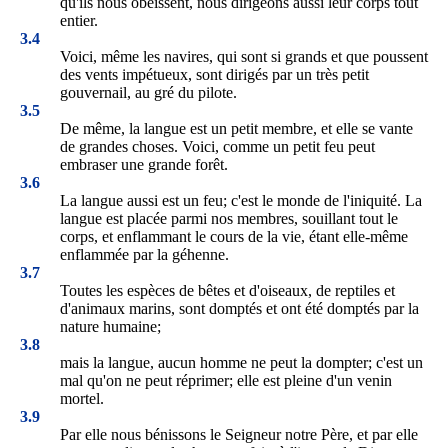
qu'ils nous obéissent, nous dirigeons aussi leur corps tout
entier.
3.4
Voici, même les navires, qui sont si grands et que poussent
des vents impétueux, sont dirigés par un très petit
gouvernail, au gré du pilote.
3.5
De même, la langue est un petit membre, et elle se vante
de grandes choses. Voici, comme un petit feu peut
embraser une grande forêt.
3.6
La langue aussi est un feu; c'est le monde de l'iniquité. La
langue est placée parmi nos membres, souillant tout le
corps, et enflammant le cours de la vie, étant elle-même
enflammée par la géhenne.
3.7
Toutes les espèces de bêtes et d'oiseaux, de reptiles et
d'animaux marins, sont domptés et ont été domptés par la
nature humaine;
3.8
mais la langue, aucun homme ne peut la dompter; c'est un
mal qu'on ne peut réprimer; elle est pleine d'un venin
mortel.
3.9
Par elle nous bénissons le Seigneur notre Père, et par elle