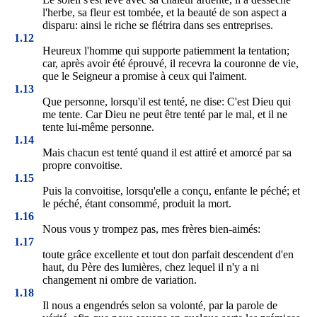
l'herbe, sa fleur est tombée, et la beauté de son aspect a
disparu: ainsi le riche se flétrira dans ses entreprises.
1.12
Heureux l'homme qui supporte patiemment la tentation;
car, après avoir été éprouvé, il recevra la couronne de vie,
que le Seigneur a promise à ceux qui l'aiment.
1.13
Que personne, lorsqu'il est tenté, ne dise: C'est Dieu qui
me tente. Car Dieu ne peut être tenté par le mal, et il ne
tente lui-même personne.
1.14
Mais chacun est tenté quand il est attiré et amorcé par sa
propre convoitise.
1.15
Puis la convoitise, lorsqu'elle a conçu, enfante le péché; et
le péché, étant consommé, produit la mort.
1.16
Nous vous y trompez pas, mes frères bien-aimés:
1.17
toute grâce excellente et tout don parfait descendent d'en
haut, du Père des lumières, chez lequel il n'y a ni
changement ni ombre de variation.
1.18
Il nous a engendrés selon sa volonté, par la parole de