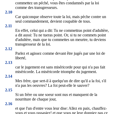
commettez un péché, vous êtes condamnés par la loi
comme des transgresseurs.
2.10
Car quiconque observe toute la loi, mais pèche contre un
seul commandement, devient coupable de tous.
2.11
En effet, celui qui a dit: Tu ne commettras point d'adultère,
a dit aussi: Tu ne tueras point. Or, si tu ne commets point
d'adultère, mais que tu commettes un meurtre, tu deviens
transgresseur de la loi.
2.12
Parlez et agissez comme devant être jugés par une loi de
liberté,
2.13
car le jugement est sans miséricorde pour qui n'a pas fait
miséricorde. La miséricorde triomphe du jugement.
2.14
Mes frère, que sert-il à quelqu'un de dire qu'il a la foi, s'il
n'a pas les oeuvres? La foi peut-elle le sauver?
2.15
Si un frère ou une soeur sont nus et manquent de la
nourriture de chaque jour,
2.16
et que l'un d'entre vous leur dise: Allez en paix, chauffez-
vous et vous rassasiez! et que vous ne leur donniez pas ce