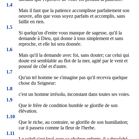
1.4
Mais il faut que la patience accomplisse parfaitement son
oeuvre, afin que vous soyez parfaits et accomplis, sans
faillir en rien.
1.5
Si quelqu'un d'entre vous manque de sagesse, qu'il la
demande à Dieu, qui donne à tous simplement et sans
reproche, et elle lui sera donnée.
1.6
Mais qu'il la demande avec foi, sans douter; car celui qui
doute est semblable au flot de la mer, agité par le vent et
poussé de côté et d'autre.
1.7
Qu'un tel homme ne s'imagine pas qu'il recevra quelque
chose du Seigneur:
1.8
c'est un homme irrésolu, inconstant dans toutes ses voies.
1.9
Que le frère de condition humble se glorifie de son
élévation.
1.10
Que le riche, au contraire, se glorifie de son humiliation;
car il passera comme la fleur de l'herbe.
1.11
Le soleil s'est levé avec sa chaleur ardente, il a desséché