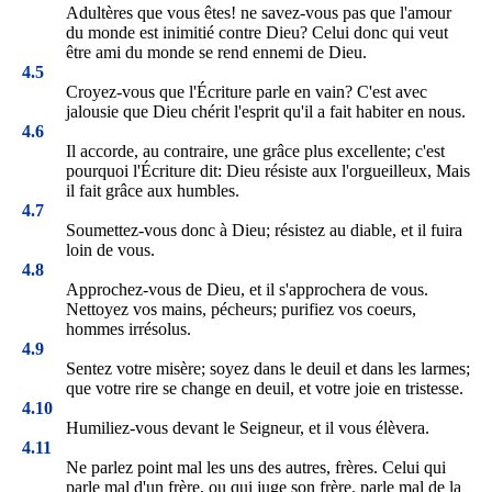
Adultères que vous êtes! ne savez-vous pas que l'amour
du monde est inimitié contre Dieu? Celui donc qui veut
être ami du monde se rend ennemi de Dieu.
4.5
Croyez-vous que l'Écriture parle en vain? C'est avec
jalousie que Dieu chérit l'esprit qu'il a fait habiter en nous.
4.6
Il accorde, au contraire, une grâce plus excellente; c'est
pourquoi l'Écriture dit: Dieu résiste aux l'orgueilleux, Mais
il fait grâce aux humbles.
4.7
Soumettez-vous donc à Dieu; résistez au diable, et il fuira
loin de vous.
4.8
Approchez-vous de Dieu, et il s'approchera de vous.
Nettoyez vos mains, pécheurs; purifiez vos coeurs,
hommes irrésolus.
4.9
Sentez votre misère; soyez dans le deuil et dans les larmes;
que votre rire se change en deuil, et votre joie en tristesse.
4.10
Humiliez-vous devant le Seigneur, et il vous élèvera.
4.11
Ne parlez point mal les uns des autres, frères. Celui qui
parle mal d'un frère, ou qui juge son frère, parle mal de la