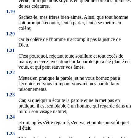
vérité, afin que nous soyons en quelque sorte les prémices
de ses créatures.
1.19
Sachez-le, mes frères bien-aimés. Ainsi, que tout homme
soit prompt à écouter, lent à parler, lent à se mettre en
colère;
1.20
car la colère de l'homme n'accomplit pas la justice de
Dieu.
1.21
C'est pourquoi, rejetant toute souillure et tout excès de
malice, recevez avec douceur la parole qui a été planté en
vous, et qui peut sauver vos âmes.
1.22
Mettez en pratique la parole, et ne vous bornez pas à
l'écouter, en vous trompant vous-mêmes par de faux
raisonnements.
1.23
Car, si quelqu'un écoute la parole et ne la met pas en
pratique, il est semblable à un homme qui regarde dans un
miroir son visage naturel,
1.24
et qui, après s'être regardé, s'en va, et oublie aussitôt quel
il était.
1.25