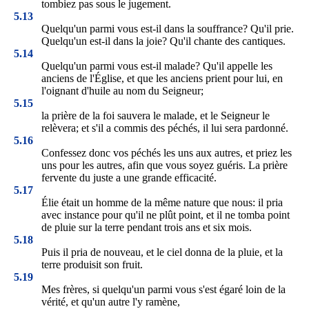
tombiez pas sous le jugement.
5.13
Quelqu'un parmi vous est-il dans la souffrance? Qu'il prie.
Quelqu'un est-il dans la joie? Qu'il chante des cantiques.
5.14
Quelqu'un parmi vous est-il malade? Qu'il appelle les
anciens de l'Église, et que les anciens prient pour lui, en
l'oignant d'huile au nom du Seigneur;
5.15
la prière de la foi sauvera le malade, et le Seigneur le
relèvera; et s'il a commis des péchés, il lui sera pardonné.
5.16
Confessez donc vos péchés les uns aux autres, et priez les
uns pour les autres, afin que vous soyez guéris. La prière
fervente du juste a une grande efficacité.
5.17
Élie était un homme de la même nature que nous: il pria
avec instance pour qu'il ne plût point, et il ne tomba point
de pluie sur la terre pendant trois ans et six mois.
5.18
Puis il pria de nouveau, et le ciel donna de la pluie, et la
terre produisit son fruit.
5.19
Mes frères, si quelqu'un parmi vous s'est égaré loin de la
vérité, et qu'un autre l'y ramène,