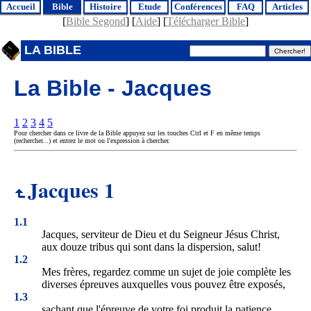
Accueil
Bible
Histoire
Etude
Conférences
FAQ
Articles
[
Bible Segond
] [
Aide
] [
Télécharger Bible
]
LA BIBLE
La Bible - Jacques
1
2
3
4
5
Pour chercher dans ce livre de la Bible appuyez sur les touches Ctrl et F en même temps
(rechercher...) et entrez le mot ou l'expression à chercher.
Jacques 1
1.1
Jacques, serviteur de Dieu et du Seigneur Jésus Christ,
aux douze tribus qui sont dans la dispersion, salut!
1.2
Mes frères, regardez comme un sujet de joie complète les
diverses épreuves auxquelles vous pouvez être exposés,
1.3
sachant que l'épreuve de votre foi produit la patience.