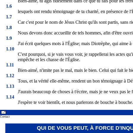
Bien-aimé, tu agis fidèlement dans ce que tu fais pour les frèr
1.6
lesquels ont rendu témoignage de ta charité, en présence de l
1.7
Car c'est pour le nom de Jésus Christ qu'ils sont partis, sans r
1.8
Nous devons donc accueillir de tels hommes, afin d'être ouvrie
1.9
J'ai écrit quelques mots à l'Église; mais Diotrèphe, qui aime à
1.10
C'est pourquoi, si je vais vous voir, je rappellerai les actes qu
empêche et les chasse de l'Église.
1.11
Bien-aimé, n'imite pas le mal, mais le bien. Celui qui fait le bi
1.12
Tous, et la vérité elle-même, rendent un bon témoignage à Dém
1.13
J'aurais beaucoup de choses à t'écrire, mais je ne veux pas le f
1.14
J'espère te voir bientôt, et nous parlerons de bouche à bouche.
Contact
QUI DE VOUS PEUT, À FORCE D'IN