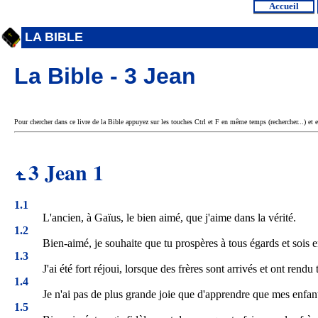
Accueil
LA BIBLE
La Bible - 3 Jean
Pour chercher dans ce livre de la Bible appuyez sur les touches Ctrl et F en même temps (rechercher...) et e
3 Jean 1
1.1
L'ancien, à Gaïus, le bien aimé, que j'aime dans la vérité.
1.2
Bien-aimé, je souhaite que tu prospères à tous égards et sois
1.3
J'ai été fort réjoui, lorsque des frères sont arrivés et ont rend
1.4
Je n'ai pas de plus grande joie que d'apprendre que mes enfant
1.5