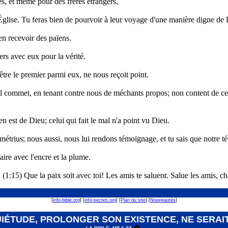
es, et même pour des frères étrangers,
'Église. Tu feras bien de pourvoir à leur voyage d'une manière digne de 
ien recevoir des païens.
rs avec eux pour la vérité.
 être le premier parmi eux, ne nous reçoit point.
'il commet, en tenant contre nous de méchants propos; non content de cela, 
en est de Dieu; celui qui fait le mal n'a point vu Dieu.
étrius; nous aussi, nous lui rendons témoignage, et tu sais que notre t
aire avec l'encre et la plume.
 (1:15) Que la paix soit avec toi! Les amis te saluent. Salue les amis, ch
[
info-bible.org
] [
info-sectes.org
] [
Plan du site
] [
Nouveautés
]
QUIÉTUDE, PROLONGER SON EXISTENCE, NE SERAI