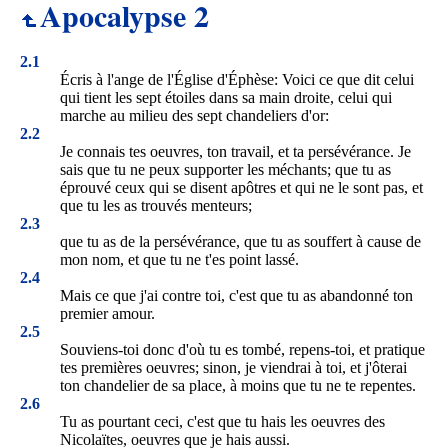
Apocalypse 2
2.1
Écris à l'ange de l'Église d'Éphèse: Voici ce que dit celui
qui tient les sept étoiles dans sa main droite, celui qui
marche au milieu des sept chandeliers d'or:
2.2
Je connais tes oeuvres, ton travail, et ta persévérance. Je
sais que tu ne peux supporter les méchants; que tu as
éprouvé ceux qui se disent apôtres et qui ne le sont pas, et
que tu les as trouvés menteurs;
2.3
que tu as de la persévérance, que tu as souffert à cause de
mon nom, et que tu ne t'es point lassé.
2.4
Mais ce que j'ai contre toi, c'est que tu as abandonné ton
premier amour.
2.5
Souviens-toi donc d'où tu es tombé, repens-toi, et pratique
tes premières oeuvres; sinon, je viendrai à toi, et j'ôterai
ton chandelier de sa place, à moins que tu ne te repentes.
2.6
Tu as pourtant ceci, c'est que tu hais les oeuvres des
Nicolaïtes, oeuvres que je hais aussi.