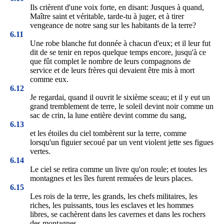
Ils crièrent d'une voix forte, en disant: Jusques à quand,
Maître saint et véritable, tarde-tu à juger, et à tirer
vengeance de notre sang sur les habitants de la terre?
6.11
Une robe blanche fut donnée à chacun d'eux; et il leur fut
dit de se tenir en repos quelque temps encore, jusqu'à ce
que fût complet le nombre de leurs compagnons de
service et de leurs frères qui devaient être mis à mort
comme eux.
6.12
Je regardai, quand il ouvrit le sixième sceau; et il y eut un
grand tremblement de terre, le soleil devint noir comme un
sac de crin, la lune entière devint comme du sang,
6.13
et les étoiles du ciel tombèrent sur la terre, comme
lorsqu'un figuier secoué par un vent violent jette ses figues
vertes.
6.14
Le ciel se retira comme un livre qu'on roule; et toutes les
montagnes et les îles furent remuées de leurs places.
6.15
Les rois de la terre, les grands, les chefs militaires, les
riches, les puissants, tous les esclaves et les hommes
libres, se cachèrent dans les cavernes et dans les rochers
des montagnes.