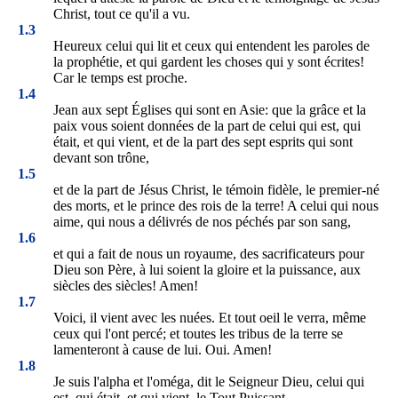
Christ, tout ce qu'il a vu.
1.3
Heureux celui qui lit et ceux qui entendent les paroles de
la prophétie, et qui gardent les choses qui y sont écrites!
Car le temps est proche.
1.4
Jean aux sept Églises qui sont en Asie: que la grâce et la
paix vous soient données de la part de celui qui est, qui
était, et qui vient, et de la part des sept esprits qui sont
devant son trône,
1.5
et de la part de Jésus Christ, le témoin fidèle, le premier-né
des morts, et le prince des rois de la terre! A celui qui nous
aime, qui nous a délivrés de nos péchés par son sang,
1.6
et qui a fait de nous un royaume, des sacrificateurs pour
Dieu son Père, à lui soient la gloire et la puissance, aux
siècles des siècles! Amen!
1.7
Voici, il vient avec les nuées. Et tout oeil le verra, même
ceux qui l'ont percé; et toutes les tribus de la terre se
lamenteront à cause de lui. Oui. Amen!
1.8
Je suis l'alpha et l'oméga, dit le Seigneur Dieu, celui qui
est, qui était, et qui vient, le Tout Puissant.