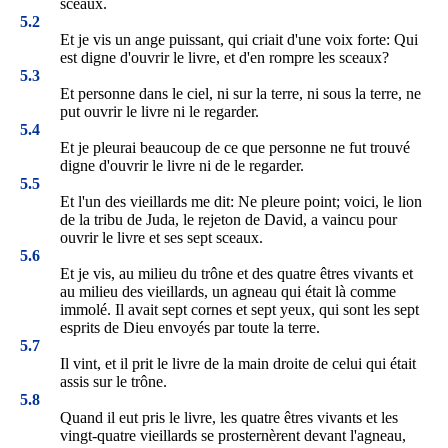
sceaux.
5.2
Et je vis un ange puissant, qui criait d'une voix forte: Qui
est digne d'ouvrir le livre, et d'en rompre les sceaux?
5.3
Et personne dans le ciel, ni sur la terre, ni sous la terre, ne
put ouvrir le livre ni le regarder.
5.4
Et je pleurai beaucoup de ce que personne ne fut trouvé
digne d'ouvrir le livre ni de le regarder.
5.5
Et l'un des vieillards me dit: Ne pleure point; voici, le lion
de la tribu de Juda, le rejeton de David, a vaincu pour
ouvrir le livre et ses sept sceaux.
5.6
Et je vis, au milieu du trône et des quatre êtres vivants et
au milieu des vieillards, un agneau qui était là comme
immolé. Il avait sept cornes et sept yeux, qui sont les sept
esprits de Dieu envoyés par toute la terre.
5.7
Il vint, et il prit le livre de la main droite de celui qui était
assis sur le trône.
5.8
Quand il eut pris le livre, les quatre êtres vivants et les
vingt-quatre vieillards se prosternèrent devant l'agneau,