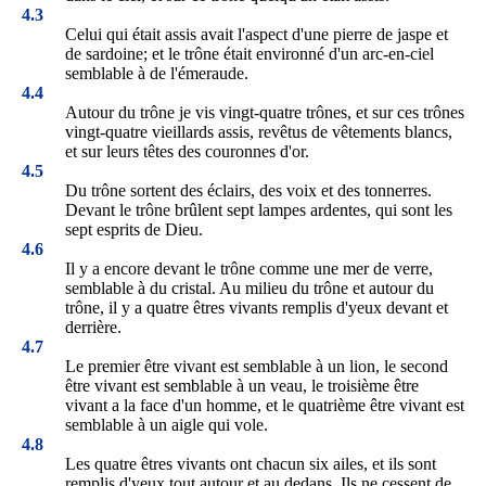
4.3
Celui qui était assis avait l'aspect d'une pierre de jaspe et
de sardoine; et le trône était environné d'un arc-en-ciel
semblable à de l'émeraude.
4.4
Autour du trône je vis vingt-quatre trônes, et sur ces trônes
vingt-quatre vieillards assis, revêtus de vêtements blancs,
et sur leurs têtes des couronnes d'or.
4.5
Du trône sortent des éclairs, des voix et des tonnerres.
Devant le trône brûlent sept lampes ardentes, qui sont les
sept esprits de Dieu.
4.6
Il y a encore devant le trône comme une mer de verre,
semblable à du cristal. Au milieu du trône et autour du
trône, il y a quatre êtres vivants remplis d'yeux devant et
derrière.
4.7
Le premier être vivant est semblable à un lion, le second
être vivant est semblable à un veau, le troisième être
vivant a la face d'un homme, et le quatrième être vivant est
semblable à un aigle qui vole.
4.8
Les quatre êtres vivants ont chacun six ailes, et ils sont
remplis d'yeux tout autour et au dedans. Ils ne cessent de