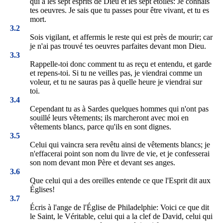
qui a les sept esprits de Dieu et les sept étoiles: Je connais
tes oeuvres. Je sais que tu passes pour être vivant, et tu es
mort.
3.2
Sois vigilant, et affermis le reste qui est près de mourir; car
je n'ai pas trouvé tes oeuvres parfaites devant mon Dieu.
3.3
Rappelle-toi donc comment tu as reçu et entendu, et garde
et repens-toi. Si tu ne veilles pas, je viendrai comme un
voleur, et tu ne sauras pas à quelle heure je viendrai sur
toi.
3.4
Cependant tu as à Sardes quelques hommes qui n'ont pas
souillé leurs vêtements; ils marcheront avec moi en
vêtements blancs, parce qu'ils en sont dignes.
3.5
Celui qui vaincra sera revêtu ainsi de vêtements blancs; je
n'effacerai point son nom du livre de vie, et je confesserai
son nom devant mon Père et devant ses anges.
3.6
Que celui qui a des oreilles entende ce que l'Esprit dit aux
Églises!
3.7
Écris à l'ange de l'Église de Philadelphie: Voici ce que dit
le Saint, le Véritable, celui qui a la clef de David, celui qui