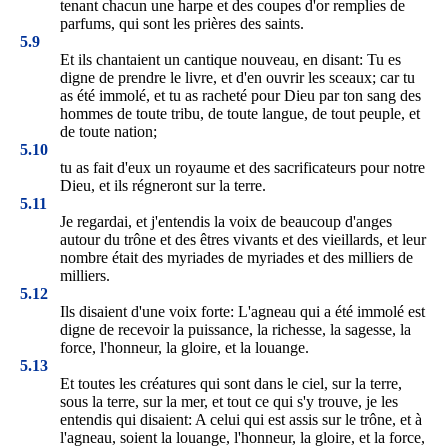
tenant chacun une harpe et des coupes d'or remplies de
parfums, qui sont les prières des saints.
5.9
Et ils chantaient un cantique nouveau, en disant: Tu es
digne de prendre le livre, et d'en ouvrir les sceaux; car tu
as été immolé, et tu as racheté pour Dieu par ton sang des
hommes de toute tribu, de toute langue, de tout peuple, et
de toute nation;
5.10
tu as fait d'eux un royaume et des sacrificateurs pour notre
Dieu, et ils régneront sur la terre.
5.11
Je regardai, et j'entendis la voix de beaucoup d'anges
autour du trône et des êtres vivants et des vieillards, et leur
nombre était des myriades de myriades et des milliers de
milliers.
5.12
Ils disaient d'une voix forte: L'agneau qui a été immolé est
digne de recevoir la puissance, la richesse, la sagesse, la
force, l'honneur, la gloire, et la louange.
5.13
Et toutes les créatures qui sont dans le ciel, sur la terre,
sous la terre, sur la mer, et tout ce qui s'y trouve, je les
entendis qui disaient: A celui qui est assis sur le trône, et à
l'agneau, soient la louange, l'honneur, la gloire, et la force,