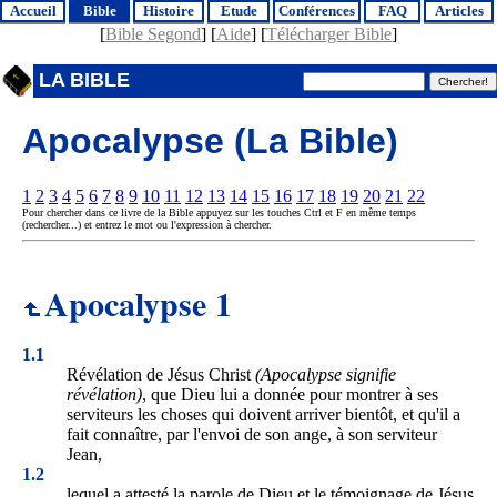
Accueil
Bible
Histoire
Etude
Conférences
FAQ
Articles
[
Bible Segond
] [
Aide
] [
Télécharger Bible
]
LA BIBLE
Apocalypse (La Bible)
1
2
3
4
5
6
7
8
9
10
11
12
13
14
15
16
17
18
19
20
21
22
Pour chercher dans ce livre de la Bible appuyez sur les touches Ctrl et F en même temps
(rechercher...) et entrez le mot ou l'expression à chercher.
Apocalypse 1
1.1
Révélation de Jésus Christ
(Apocalypse signifie
révélation)
, que Dieu lui a donnée pour montrer à ses
serviteurs les choses qui doivent arriver bientôt, et qu'il a
fait connaître, par l'envoi de son ange, à son serviteur
Jean,
1.2
lequel a attesté la parole de Dieu et le témoignage de Jésus