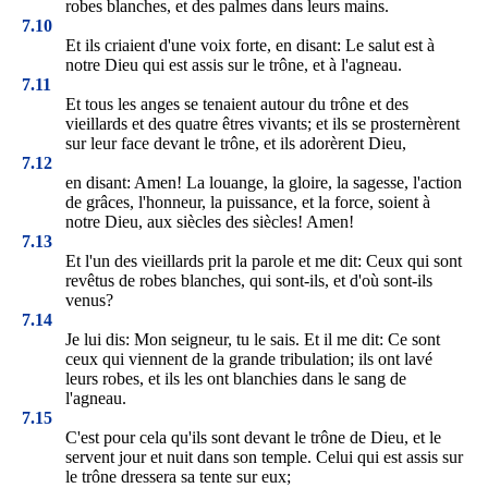
robes blanches, et des palmes dans leurs mains.
7.10
Et ils criaient d'une voix forte, en disant: Le salut est à
notre Dieu qui est assis sur le trône, et à l'agneau.
7.11
Et tous les anges se tenaient autour du trône et des
vieillards et des quatre êtres vivants; et ils se prosternèrent
sur leur face devant le trône, et ils adorèrent Dieu,
7.12
en disant: Amen! La louange, la gloire, la sagesse, l'action
de grâces, l'honneur, la puissance, et la force, soient à
notre Dieu, aux siècles des siècles! Amen!
7.13
Et l'un des vieillards prit la parole et me dit: Ceux qui sont
revêtus de robes blanches, qui sont-ils, et d'où sont-ils
venus?
7.14
Je lui dis: Mon seigneur, tu le sais. Et il me dit: Ce sont
ceux qui viennent de la grande tribulation; ils ont lavé
leurs robes, et ils les ont blanchies dans le sang de
l'agneau.
7.15
C'est pour cela qu'ils sont devant le trône de Dieu, et le
servent jour et nuit dans son temple. Celui qui est assis sur
le trône dressera sa tente sur eux;