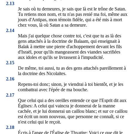
2.13
Je sais où tu demeures, je sais que là est le trône de Satan.
Tu retiens mon nom, et tu n'as pas renié ma foi, même aux
jours d'Antipas, mon témoin fidèle, qui a été mis à mort
chez vous, là où Satan a sa demeure.
2.14
Mais j'ai quelque chose contre toi, c'est que tu as là des
gens attachés à la doctrine de Balaam, qui enseignait à
Balak à mettre une pierre d'achoppement devant les fils
d'Israël, pour qu'ils mangeassent des viandes sacrifiées
aux idoles et qu'ils se livrassent à l'impudicité.
2.15
De même, toi aussi, tu as des gens attachés pareillement à
la doctrine des Nicolaïtes.
2.16
Repens-toi donc; sinon, je viendrai à toi bientôt, et je les
combattrai avec l'épée de ma bouche.
2.17
Que celui qui a des oreilles entende ce que l'Esprit dit aux
Églises: A celui qui vaincra je donnerai de la manne
cachée, et je lui donnerai un caillou blanc; et sur ce caillou
est écrit un nom nouveau, que personne ne connaît, si ce
n'est celui qui le reçoit.
2.18
Écris à l'ange de l'Église de Thyatire: Voici ce que dit le