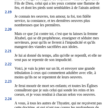
Fils de Dieu, celui qui a les yeux comme une flamme de
feu, et dont les pieds sont semblables à de l'airain ardent:
2.19
Je connais tes oeuvres, ton amour, ta foi, ton fidèle
service, ta constance, et tes dernières oeuvres plus
nombreuses que les premières.
2.20
Mais ce que j'ai contre toi, c'est que tu laisses la femme
Jézabel, qui se dit prophétesse, enseigner et séduire mes
serviteurs, pour qu'ils se livrent à l'impudicité et qu'ils
mangent des viandes sacrifiées aux idoles.
2.21
Je lui ai donné du temps, afin qu'elle se repentît, et elle ne
veut pas se repentir de son impudicité.
2.22
Voici, je vais la jeter sur un lit, et envoyer une grande
tribulation à ceux qui commettent adultère avec elle, à
moins qu'ils ne se repentent de leurs oeuvres.
2.23
Je ferai mourir de mort ses enfants; et toutes les Églises
connaîtront que je suis celui qui sonde les reins et les
coeurs, et je vous rendrai à chacun selon vos oeuvres.
2.24
A vous, à tous les autres de Thyatire, qui ne reçoivent pas
cette doctrine, et qui n'ont pas connu les profondeurs de