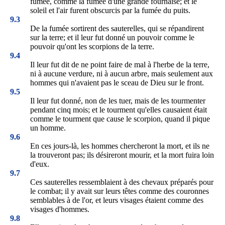
fumée, comme la fumée d'une grande fournaise; et le
soleil et l'air furent obscurcis par la fumée du puits.
9.3
De la fumée sortirent des sauterelles, qui se répandirent
sur la terre; et il leur fut donné un pouvoir comme le
pouvoir qu'ont les scorpions de la terre.
9.4
Il leur fut dit de ne point faire de mal à l'herbe de la terre,
ni à aucune verdure, ni à aucun arbre, mais seulement aux
hommes qui n'avaient pas le sceau de Dieu sur le front.
9.5
Il leur fut donné, non de les tuer, mais de les tourmenter
pendant cinq mois; et le tourment qu'elles causaient était
comme le tourment que cause le scorpion, quand il pique
un homme.
9.6
En ces jours-là, les hommes chercheront la mort, et ils ne
la trouveront pas; ils désireront mourir, et la mort fuira loin
d'eux.
9.7
Ces sauterelles ressemblaient à des chevaux préparés pour
le combat; il y avait sur leurs têtes comme des couronnes
semblables à de l'or, et leurs visages étaient comme des
visages d'hommes.
9.8