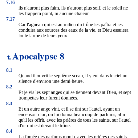
7.16
ils n'auront plus faim, ils n'auront plus soif, et le soleil ne
les frappera point, ni aucune chaleur.
7.17
Car l'agneau qui est au milieu du trône les paîtra et les
conduira aux sources des eaux de la vie, et Dieu essuiera
toute larme de leurs yeux.
Apocalypse 8
8.1
Quand il ouvrit le septième sceau, il y eut dans le ciel un
silence d'environ une demi-heure.
8.2
Et je vis les sept anges qui se tiennent devant Dieu, et sept
trompettes leur furent données.
8.3
Et un autre ange vint, et il se tint sur l'autel, ayant un
encensoir d'or; on lui donna beaucoup de parfums, afin
qu'il les offrît, avec les prières de tous les saints, sur l'autel
d'or qui est devant le trône.
8.4
La fumée des parfums monta, avec les prières des saints,