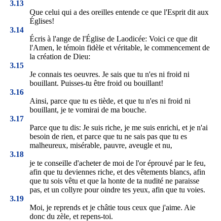
3.13
Que celui qui a des oreilles entende ce que l'Esprit dit aux
Églises!
3.14
Écris à l'ange de l'Église de Laodicée: Voici ce que dit
l'Amen, le témoin fidèle et véritable, le commencement de
la création de Dieu:
3.15
Je connais tes oeuvres. Je sais que tu n'es ni froid ni
bouillant. Puisses-tu être froid ou bouillant!
3.16
Ainsi, parce que tu es tiède, et que tu n'es ni froid ni
bouillant, je te vomirai de ma bouche.
3.17
Parce que tu dis: Je suis riche, je me suis enrichi, et je n'ai
besoin de rien, et parce que tu ne sais pas que tu es
malheureux, misérable, pauvre, aveugle et nu,
3.18
je te conseille d'acheter de moi de l'or éprouvé par le feu,
afin que tu deviennes riche, et des vêtements blancs, afin
que tu sois vêtu et que la honte de ta nudité ne paraisse
pas, et un collyre pour oindre tes yeux, afin que tu voies.
3.19
Moi, je reprends et je châtie tous ceux que j'aime. Aie
donc du zèle, et repens-toi.