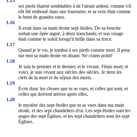
1.15
ses pieds étaient semblables à de l'airain ardent, comme s'il
eût été embrasé dans une fournaise; et sa voix était comme
le bruit de grandes eaux.
1.16
Il avait dans sa main droite sept étoiles. De sa bouche
sortait une épée aiguë, à deux tranchants; et son visage
était comme le soleil lorsqu'il brille dans sa force.
1.17
Quand je le vis, je tombai à ses pieds comme mort. Il posa
sur moi sa main droite en disant: Ne crains point!
1.18
Je suis le premier et le dernier, et le vivant. J'étais mort; et
voici, je suis vivant aux siècles des siècles. Je tiens les
clefs de la mort et du séjour des morts.
1.19
Écris donc les choses que tu as vues, et celles qui sont, et
celles qui doivent arriver après elles,
1.20
le mystère des sept étoiles que tu as vues dans ma main
droite, et des sept chandeliers d'or. Les sept étoiles sont les
anges des sept Églises, et les sept chandeliers sont les sept
Églises.