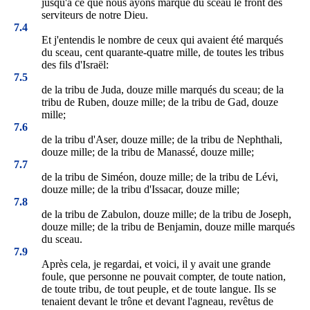
jusqu'à ce que nous ayons marqué du sceau le front des
serviteurs de notre Dieu.
7.4
Et j'entendis le nombre de ceux qui avaient été marqués
du sceau, cent quarante-quatre mille, de toutes les tribus
des fils d'Israël:
7.5
de la tribu de Juda, douze mille marqués du sceau; de la
tribu de Ruben, douze mille; de la tribu de Gad, douze
mille;
7.6
de la tribu d'Aser, douze mille; de la tribu de Nephthali,
douze mille; de la tribu de Manassé, douze mille;
7.7
de la tribu de Siméon, douze mille; de la tribu de Lévi,
douze mille; de la tribu d'Issacar, douze mille;
7.8
de la tribu de Zabulon, douze mille; de la tribu de Joseph,
douze mille; de la tribu de Benjamin, douze mille marqués
du sceau.
7.9
Après cela, je regardai, et voici, il y avait une grande
foule, que personne ne pouvait compter, de toute nation,
de toute tribu, de tout peuple, et de toute langue. Ils se
tenaient devant le trône et devant l'agneau, revêtus de