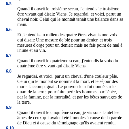
6.5
Quand il ouvrit le troisième sceau, j'entendis le troisième
être vivant qui disait: Viens. Je regardai, et voici, parut un
cheval noir. Celui qui le montait tenait une balance dans sa
main.
6.6
Et j'entendis au milieu des quatre êtres vivants une voix
qui disait: Une mesure de blé pour un denier, et trois
mesures d'orge pour un denier; mais ne fais point de mal à
l'huile et au vin.
6.7
Quand il ouvrit le quatrième sceau, j'entendis la voix du
quatrième être vivant qui disait: Viens.
6.8
Je regardai, et voici, parut un cheval d'une couleur pâle.
Celui qui le montait se nommait la mort, et le séjour des
morts l'accompagnait. Le pouvoir leur fut donné sur le
quart de la terre, pour faire périr les hommes par l'épée,
par la famine, par la mortalité, et par les bêtes sauvages de
la terre.
6.9
Quand il ouvrit le cinquième sceau, je vis sous l'autel les
âmes de ceux qui avaient été immolés à cause de la parole
de Dieu et à cause du témoignage qu'ils avaient rendu.
6.10