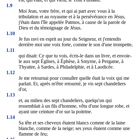
1.9
Moi Jean, votre frère, et qui ai part avec vous à la
tribulation et au royaume et à la persévérance en Jésus,
j'étais dans l'île appelée Patmos, à cause de la parole de
Dieu et du témoignage de Jésus.
1.10
Je fus ravi en esprit au jour du Seigneur, et j'entendis
derrière moi une voix forte, comme le son d'une trompette,
1.11
qui disait: Ce que tu vois, écris-le dans un livre, et envoie-
le aux sept Églises, à Éphèse, à Smyrne, à Pergame, à
Thyatire, à Sardes, à Philadelphie, et à Laodicée.
1.12
Je me retournai pour connaître quelle était la voix qui me
parlait. Et, après m'être retourné, je vis sept chandeliers
d'or,
1.13
et, au milieu des sept chandeliers, quelqu'un qui
ressemblait à un fils d'homme, vêtu d'une longue robe, et
ayant une ceinture d'or sur la poitrine.
1.14
Sa tête et ses cheveux étaient blancs comme de la laine
blanche, comme de la neige; ses yeux étaient comme une
flamme de feu;