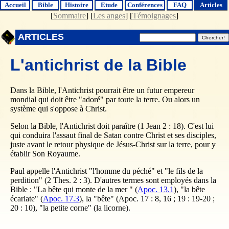
Accueil
Bible
Histoire
Etude
Conférences
FAQ
Articles
[
Sommaire
] [
Les anges
] [
Témoignages
]
ARTICLES
L'antichrist de la Bible
Dans la Bible, l'Antichrist pourrait être un futur empereur
mondial qui doit être "adoré" par toute la terre. Ou alors un
système qui s'oppose à Christ.
Selon la Bible, l'Antichrist doit paraître (1 Jean 2 : 18). C'est lui
qui conduira l'assaut final de Satan contre Christ et ses disciples,
juste avant le retour physique de Jésus-Christ sur la terre, pour y
établir Son Royaume.
Paul appelle l'Antichrist "l'homme du péché" et "le fils de la
perdition" (2 Thes. 2 : 3). D'autres termes sont employés dans la
Bible : "La bête qui monte de la mer " (
Apoc. 13.1
), "la bête
écarlate" (
Apoc. 17.3
), la "bête" (Apoc. 17 : 8, 16 ; 19 : 19-20 ;
20 : 10), "la petite corne" (la licorne).