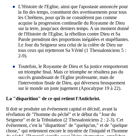
L'Histoire de l'Eglise, ainsi que l'apostasie annoncée pour
la fin des temps, constituent des avertissements pour tous
les Chrétiens, pour qu'ils ne considèrent pas comme
acquise la progression continuelle du Royaume de Dieu
sur la terre, jusqu'aux derniers temps. A un moment donné
de l'Histoire de l'Eglise, la rébellion contre Dieu et Sa
Parole prendront des proportions inégalées et stupéfiantes.
Le Jour du Seigneur sera celui de la colère de Dieu sur
tous ceux qui rejetteront Sa Vérité (1 Thessaloniciens 5 :
2-9).
Toutefois, le Royaume de Dieu et Sa justice remporteront
un triomphe final. Mais ce triomphe ne résultera pas du
succès grandissant de l'Eglise professante, mais de
l'intervention finale de Dieu, qui déversera brusquement
sur le monde un juste jugement (Apocalypse 19 à 22).
La "disparition" de ce qui retient l'Antichrist.
Il doit se produire un événement capital et décisif, avant la
révélation de "l'homme du péché" et le début du "Jour du
Seigneur" et de la Tribulation (2 Thessaloniciens 2 : 2-3). Cet
événement, c'est la "disparition" de "quelqu'un," et de "quelque
chose," qui retiennent encore le mystère de l'iniquité et l'homme