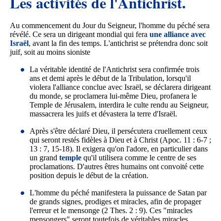
Les activités de l'Antichrist.
Au commencement du Jour du Seigneur, l'homme du péché sera
révélé. Ce sera un dirigeant mondial qui fera
une alliance avec
Israël
, avant la fin des temps. L'antichrist se prétendra donc soit
juif, soit au moins sioniste
La véritable identité de l'Antichrist sera confirmée trois
ans et demi après le début de la Tribulation, lorsqu'il
violera l'alliance conclue avec Israël, se déclarera dirigeant
du monde, se proclamera lui-même Dieu, profanera le
Temple de Jérusalem, interdira le culte rendu au Seigneur,
massacrera les juifs et dévastera la terre d'Israël.
Après s'être déclaré Dieu, il persécutera cruellement ceux
qui seront restés fidèles à Dieu et à Christ (Apoc. 11 : 6-7 ;
13 : 7, 15-18). Il exigera qu'on l'adore, en particulier dans
un grand
temple
qu'il utilisera comme le centre de ses
proclamations. D'autres êtres humains ont convoité cette
position depuis le début de la création.
L'homme du péché manifestera la puissance de Satan par
de grands signes, prodiges et miracles, afin de propager
l'erreur et le mensonge (2 Thes. 2 : 9). Ces "miracles
mensongers" seront toutefois de véritables miracles