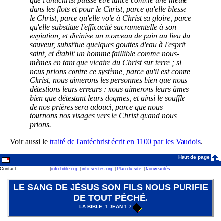
que l'antichrist puisse être lancé comme une meule
dans les flots et pour le Christ, parce qu'elle blesse
le Christ, parce qu'elle vole à Christ sa gloire, parce
qu'elle substitue l'efficacité sacramentelle à son
expiation, et divinise un morceau de pain au lieu du
sauveur, substitue quelques gouttes d'eau à l'esprit
saint, et établit un homme faillible comme nous-
mêmes en tant que vicaire du Christ sur terre ; si
nous prions contre ce système, parce qu'il est contre
Christ, nous aimerons les personnes bien que nous
détestions leurs erreurs : nous aimerons leurs âmes
bien que détestant leurs dogmes, et ainsi le souffle
de nos prières sera adouci, parce que nous
tournons nos visages vers le Christ quand nous
prions.
Voir aussi le
traité de l'antéchrist écrit en 1100 par les Vaudois
.
Haut de page
Contact
[
info-bible.org
] [
info-sectes.org
] [
Plan du site
] [
Nouveautés
]
LE SANG DE JÉSUS SON FILS NOUS PURIFIE
DE TOUT PÉCHÉ.
LA BIBLE,
1 JEAN 1.7