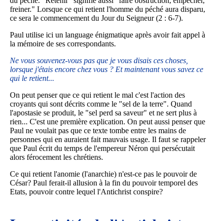
du péché. "Retenir" signifie aussi "faire obstruction, empêcher,
freiner." Lorsque ce qui retient l'homme du péché aura disparu,
ce sera le commencement du Jour du Seigneur (2 : 6-7).
Paul utilise ici un language énigmatique après avoir fait appel à
la mémoire de ses correspondants.
Ne vous souvenez-vous pas que je vous disais ces choses,
lorsque j'étais encore chez vous ? Et maintenant vous savez ce
qui le retient...
On peut penser que ce qui retient le mal c'est l'action des
croyants qui sont décrits comme le "sel de la terre". Quand
l'apostasie se produit, le "sel perd sa saveur" et ne sert plus à
rien... C'est une première explication. On peut aussi penser que
Paul ne voulait pas que ce texte tombe entre les mains de
personnes qui en auraient fait mauvais usage. Il faut se rappeler
que Paul écrit du temps de l'empereur Néron qui persécutait
alors férocement les chrétiens.
Ce qui retient l'anomie (l'anarchie) n'est-ce pas le pouvoir de
César? Paul ferait-il allusion à la fin du pouvoir temporel des
Etats, pouvoir contre lequel l'Antichrist conspire?