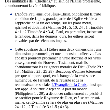
Des multitudes de "Chrétiens," au sein de l'Eglise professante,
abandonneront la vérité biblique.
L'apôtre Paul ainsi que Jésus-Christ, ont dépeint la triste
condition de la plus grande partie de l'Eglise visible à
l'approche de la fin des temps, sur les plans moral,
spirituel et doctrinal (Matthieu 24 : 5, 10, 24 ; 1 Timothée
4 : 1 ; 2 Timothée 4 : 3-4). Paul, en particulier, insiste sur
le fait que, dans les derniers jours, les églises seront
envahies par des éléments impies.
Cette apostasie dans l'Eglise aura deux dimensions : une
dimension personnelle, et une dimension collective. Les
apostats pourront proclamer la vraie doctrine et les vrais
enseignements du Nouveau Testament, mais ils
abandonneront les exigences morales de Dieu (Esaïe 29 :
13 ; Matthieu 23 : 25-28). Beaucoup d'églises tolèreront
presque n'importe quoi, en échange de la croissance
numérique, de l'argent, de la réussite et de la
reconnaissance sociale.
L'Evangile de la Croix
, ainsi que
son appel à souffrir le rejet de la part du monde
(Philippiens 1 : 29), à dénoncer radicalement au péché, à
se sacrifier pour le Royaume de Dieu, et à se renier soi-
même, cet Evangile se fera de plus en plus rare (Matthieu
24 : 12 ; 2 Timothée 3 : 1-5 ; 4 : 3).