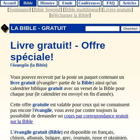
Accueil
Bible
Histoire
Etude
Conférences
FAQ
Articles
[
Sommaire
] [
Bible Segond
] [
Bible multilingue
] [
Livres gratuits
]
[
télécharger la Bible
]
LA BIBLE - GRATUIT
Livre gratuit! - Offre
spéciale!
l'évangile (la Bible)
Vous pouvez recevoir par la poste un paquet contenant un
livre gratuit
(évangile= partie de la
Bible
) ainsi qu'un
calendrier biblique
gratuit
avec un verset de la Bible pour
chaque jour (le calendrier est envoyé en fin d'année).
Cette offre
gratuite
est valable pour ceux qui ne connaissent
pas encore l'
évangile
, vous avez par contre toujours la
possibilité de demander un
cours par correspondance gratuit
sur la Bible
L'
évangile gratuit (Bible)
est disponible en français,
chinois, albanais, bulgare, grec, roumain, russe et ukrainien.