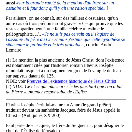
aussi
«sur la grande rareté de la mention d'un frère sur un
ossuaire et il faut donc qu'il y ait une raison spéciale»
.]
Par ailleurs, on ne connaît, sur des milliers d'ossuaires, qu'un
autre cas où trois prénoms sont gravés. « Ce qui prouve que les
restes appartiennent à une famille célèbre », estime le
paléographiste. ../..
«Je ne suis pas certain qu'il s'agisse de
l'ossuaire du frère du Christ mais j'estime que cette hypothèse se
situe entre le probable et le très probable»
, conclut André
Lemaire
(1) La mention la plus ancienne de Jésus Christ, dont l'existence
est notamment citée par l'historien romain Flavius Josèphe,
remontait jusqu'ici à un fragment en grec de l'évangile de Jean
sur papyrus datant de 125.
NDE: voir
Preuves de l'existence historique de Jésus-Christ
(2)
NDE: Ce n'est que plusieurs siècles plus tard que l'on a fait
de Pierre le premier responsable de l'Eglise.
Flavius Josèphe écrit lui-même : « Anne (le grand prêtre)
traduisit devant un sanhédrin Jacques, frère de Jésus appelé le
Christ » (Antiquités XX 200).
Paul parle de « Jacques, le frère du Seigneur », pour désigner le
chef de l’Église de Jérusalem.