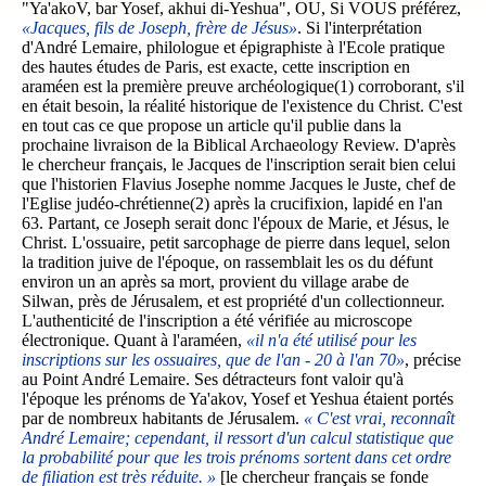
"Ya'akoV, bar Yosef, akhui di-Yeshua", OU, Si VOUS préférez,
«Jacques, fils de Joseph, frère de Jésus»
. Si l'interprétation
d'André Lemaire, philologue et épigraphiste à l'Ecole pratique
des hautes études de Paris, est exacte, cette inscription en
araméen est la première preuve archéologique(1) corroborant, s'il
en était besoin, la réalité historique de l'existence du Christ. C'est
en tout cas ce que propose un article qu'il publie dans la
prochaine livraison de la Biblical Archaeology Review. D'après
le chercheur français, le Jacques de l'inscription serait bien celui
que l'historien Flavius Josephe nomme Jacques le Juste, chef de
l'Eglise judéo-chrétienne(2) après la crucifixion, lapidé en l'an
63. Partant, ce Joseph serait donc l'époux de Marie, et Jésus, le
Christ. L'ossuaire, petit sarcophage de pierre dans lequel, selon
la tradition juive de l'époque, on rassemblait les os du défunt
environ un an après sa mort, provient du village arabe de
Silwan, près de Jérusalem, et est propriété d'un collectionneur.
L'authenticité de l'inscription a été vérifiée au microscope
électronique. Quant à l'araméen,
«il n'a été utilisé pour les
inscriptions sur les ossuaires, que de l'an - 20 à l'an 70»
, précise
au Point André Lemaire. Ses détracteurs font valoir qu'à
l'époque les prénoms de Ya'akov, Yosef et Yeshua étaient portés
par de nombreux habitants de Jérusalem.
« C'est vrai, reconnaît
André Lemaire; cependant, il ressort d'un calcul statistique que
la probabilité pour que les trois prénoms sortent dans cet ordre
de filiation est très réduite. »
[le chercheur français se fonde