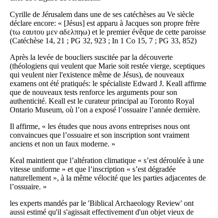
Cyrille de Jérusalem dans une de ses catéchèses au Ve siècle
déclare encore: « [Jésus] est apparu à Jacques son propre frère
(τω εαυτου μεν αδελπηω) et le premier évêque de cette paroisse
(Catéchèse 14, 21 ; PG 32, 923 ; In 1 Co 15, 7 ; PG 33, 852)
Après la levée de boucliers suscitée par la découverte
(théologiens qui veulent que Marie soit restée vierge, sceptiques
qui veulent nier l'existence même de Jésus), de nouveaux
examens ont été pratiqués: le spécialiste Edward J. Keall affirme
que de nouveaux tests renforce les arguments pour son
authenticité. Keall est le curateur principal au Toronto Royal
Ontario Museum, où l’on a exposé l’ossuaire l’année dernière.
Il affirme, « les études que nous avons entreprises nous ont
convaincues que l’ossuaire et son inscription sont vraiment
anciens et non un faux moderne. »
Keal maintient que l’altération climatique « s’est déroulée à une
vitesse uniforme » et que l’inscription « s’est dégradée
naturellement », à la même vélocité que les parties adjacentes de
l’ossuaire. »
les experts mandés par le 'Biblical Archaeology Review' ont
aussi estimé qu'il s'agissait effectivement d'un objet vieux de