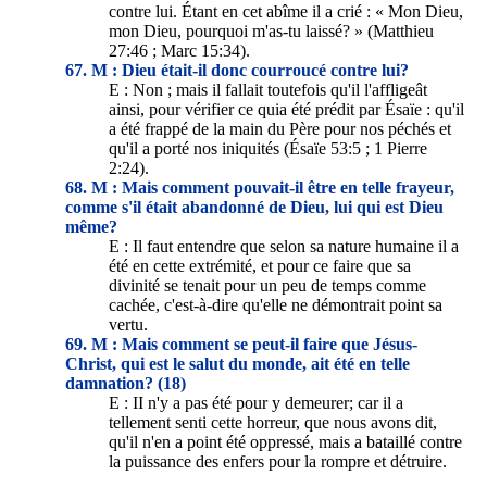
contre lui. Étant en cet abîme il a crié : « Mon Dieu,
mon Dieu, pourquoi m'as-tu laissé? » (Matthieu
27:46 ; Marc 15:34).
67. M : Dieu était-il donc courroucé contre lui?
E : Non ; mais il fallait toutefois qu'il l'affligeât
ainsi, pour vérifier ce quia été prédit par Ésaïe : qu'il
a été frappé de la main du Père pour nos péchés et
qu'il a porté nos iniquités (Ésaïe 53:5 ; 1 Pierre
2:24).
68. M : Mais comment pouvait-il être en telle frayeur,
comme s'il était abandonné de Dieu, lui qui est Dieu
même?
E : Il faut entendre que selon sa nature humaine il a
été en cette extrémité, et pour ce faire que sa
divinité se tenait pour un peu de temps comme
cachée, c'est-à-dire qu'elle ne démontrait point sa
vertu.
69. M : Mais comment se peut-il faire que Jésus-
Christ, qui est le salut du monde, ait été en telle
damnation? (18)
E : II n'y a pas été pour y demeurer; car il a
tellement senti cette horreur, que nous avons dit,
qu'il n'en a point été oppressé, mais a bataillé contre
la puissance des enfers pour la rompre et détruire.