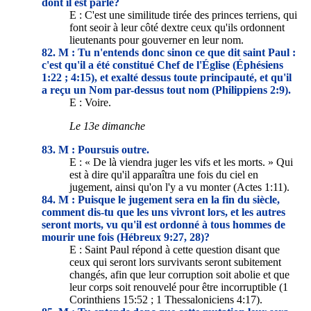
dont il est parlé?
E : C'est une similitude tirée des princes terriens, qui
font seoir à leur côté dextre ceux qu'ils ordonnent
lieutenants pour gouverner en leur nom.
82. M : Tu n'entends donc sinon ce que dit saint Paul :
c'est qu'il a été constitué Chef de l'Église (Éphésiens
1:22 ; 4:15), et exalté dessus toute principauté, et qu'il
a reçu un Nom par-dessus tout nom (Philippiens 2:9).
E : Voire.
Le 13e dimanche
83. M : Poursuis outre.
E : « De là viendra juger les vifs et les morts. » Qui
est à dire qu'il apparaîtra une fois du ciel en
jugement, ainsi qu'on l'y a vu monter (Actes 1:11).
84. M : Puisque le jugement sera en la fin du siècle,
comment dis-tu que les uns vivront lors, et les autres
seront morts, vu qu'il est ordonné à tous hommes de
mourir une fois (Hébreux 9:27, 28)?
E : Saint Paul répond à cette question disant que
ceux qui seront lors survivants seront subitement
changés, afin que leur corruption soit abolie et que
leur corps soit renouvelé pour être incorruptible (1
Corinthiens 15:52 ; 1 Thessaloniciens 4:17).