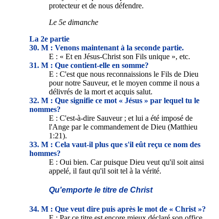
protecteur et de nous défendre.
Le 5e dimanche
La 2e partie
30. M : Venons maintenant à la seconde partie.
E : « Et en Jésus-Christ son Fils unique », etc.
31. M : Que contient-elle en somme?
E : C'est que nous reconnaissions le Fils de Dieu
pour notre Sauveur, et le moyen comme il nous a
délivrés de la mort et acquis salut.
32. M : Que signifie ce mot « Jésus » par lequel tu le
nommes?
E : C'est-à-dire Sauveur ; et lui a été imposé de
l'Ange par le commandement de Dieu (Matthieu
1:21).
33. M : Cela vaut-il plus que s'il eût reçu ce nom des
hommes?
E : Oui bien. Car puisque Dieu veut qu'il soit ainsi
appelé, il faut qu'il soit tel à la vérité.
Qu'emporte le titre de Christ
34. M : Que veut dire puis après le mot de « Christ »?
E : Par ce titre est encore mieux déclaré son office.