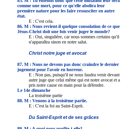
85. M : Tu entends donc que cette mutation leur sera
comme une mort, pour ce qu'elle abolira leur
première nature pour les faire ressusciter en autre
état.
E : C'est cela.
86. M : Nous revient-il quelque consolation de ce que
Jésus-Christ doit une fois venir juger le monde?
E : Oui, singulière, car nous sommes certains qu'il
n'apparaîtra sinon en notre salut.
Christ notre juge et avocat
87. M : Nous ne devons pas donc craindre le dernier
jugement pour l'avoir en horreur.
E : Non pas, puisqu'il ne nous faudra venir devant
autre juge que celui même qui est notre avocat et a
pris notre cause en main pour la défendre.
Le 14e dimanche
La troisième partie
88. M : Venons à la troisième partie.
E : C'est la foi au Saint-Esprit.
Du Saint-Esprit et de ses grâces
89. M : A quoi nous profite-t-elle?