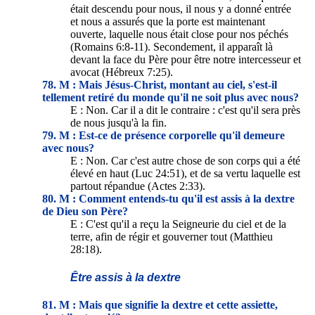
était descendu pour nous, il nous y a donné entrée
et nous a assurés que la porte est maintenant
ouverte, laquelle nous était close pour nos péchés
(Romains 6:8-11). Secondement, il apparaît là
devant la face du Père pour être notre intercesseur et
avocat (Hébreux 7:25).
78. M : Mais Jésus-Christ, montant au ciel, s'est-il
tellement retiré du monde qu'il ne soit plus avec nous?
E : Non. Car il a dit le contraire : c'est qu'il sera près
de nous jusqu'à la fin.
79. M : Est-ce de présence corporelle qu'il demeure
avec nous?
E : Non. Car c'est autre chose de son corps qui a été
élevé en haut (Luc 24:51), et de sa vertu laquelle est
partout répandue (Actes 2:33).
80. M : Comment entends-tu qu'il est assis à la dextre
de Dieu son Père?
E : C'est qu'il a reçu la Seigneurie du ciel et de la
terre, afin de régir et gouverner tout (Matthieu
28:18).
Être assis à la dextre
81. M : Mais que signifie la dextre et cette assiette,