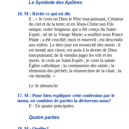
Le Symbole des Apôtres
16. M : Récite ce qui est dit.
E : « Je crois en Dieu le Père tout-puissant, Créateur
du ciel et de la terre; et en Jésus-Christ son Fils
unique, notre Seigneur, qui a été conçu du Saint-
Esprit ; né de la Vierge Marie; a souffert sous Ponce
Pilate ; a été crucifié; mort et enseveli ; est descendu
aux enfers. Le tiers jour est ressuscité des morts ; il
est monté aux cieux; est assis à la dextre de Dieu
tout-puissant; de là viendra juger les vifs et les
morts. Je crois au Saint-Esprit ; je crois la sainte
Église catholique ; la communion des saints ; la
rémission des péchés; la résurrection de la chair ; la
vie éternelle. »
Le 3e dimanche
17. M : Pour bien expliquer cette confession par le
menu, en combien de parties la diviserons-nous?
E : En quatre principales.
Quatre parties
18. M : Quelles?