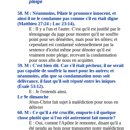
pleige
58. M : Néanmoins, Pilate le prononce innocent, et
ainsi il ne le condamne pas comme s'il en était digne
(Matthieu 27:24 ; Luc 23:14),
E : II y a l'un et l'autre. C'est qu'il est justifié par le
témoignage du juge pour montrer qu'il ne souffre
point pour ses démérites, mais pour les nôtres; et
cependant est condamné solennellement par la
sentence d'icelui même pour dénoter qu'il est
vraiment notre pleige, recevant la condamnation
pour nous afin de nous en acquitter.
59. M : C'est bien dit. Car s'il était pécheur, il ne serait
pas capable de souffrir la mort pour les autres; et
néanmoins, afin que sa condamnation nous soit
délivrance, il faut qu'il soit réputé entre les iniques
(Ésaïe 53:12).
E : Je l'entends ainsi.
Le 9e dimanche
Jésus-Christ fait sujet à malédiction pour nous en
délivrer
60. M : Ce qu'il a été crucifié, emporte-t-il quelque
chose plutôt que si l'on eût autrement fait mourir?
E : Oui, comme l'Apôtre le remontre, disant qu'il a
été pendu au bois pour transporter notre malédiction