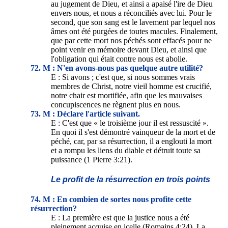
au jugement de Dieu, et ainsi a apaisé l'ire de Dieu
envers nous, et nous a réconciliés avec lui. Pour le
second, que son sang est le lavement par lequel nos
âmes ont été purgées de toutes macules. Finalement,
que par cette mort nos péchés sont effacés pour ne
point venir en mémoire devant Dieu, et ainsi que
l'obligation qui était contre nous est abolie.
72. M : N'en avons-nous pas quelque autre utilité?
E : Si avons ; c'est que, si nous sommes vrais
membres de Christ, notre vieil homme est crucifié,
notre chair est mortifiée, afin que les mauvaises
concupiscences ne règnent plus en nous.
73. M : Déclare l'article suivant.
E : C'est que « le troisième jour il est ressuscité ».
En quoi il s'est démontré vainqueur de la mort et de
péché, car, par sa résurrection, il a englouti la mort
et a rompu les liens du diable et détruit toute sa
puissance (1 Pierre 3:21).
Le profit de la résurrection en trois points
74. M : En combien de sortes nous profite cette
résurrection?
E : La première est que la justice nous a été
pleinement acquise en icelle (Romains 4:24). La