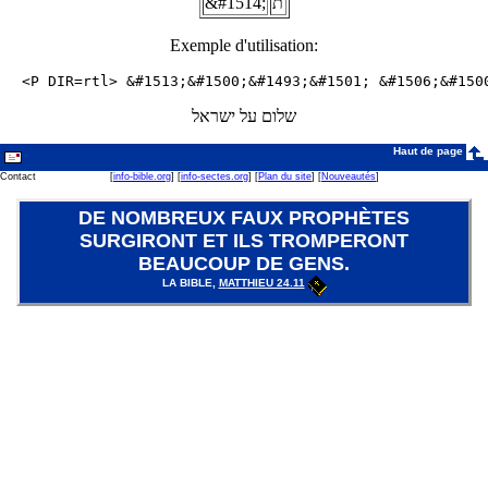
&#1514;
ת
Exemple d'utilisation:
<P DIR=rtl> &#1513;&#1500;&#1493;&#1501; &#1506;&#150
שלום על ישראל
Haut de page
Contact
[
info-bible.org
] [
info-sectes.org
] [
Plan du site
] [
Nouveautés
]
DE NOMBREUX FAUX PROPHÈTES
SURGIRONT ET ILS TROMPERONT
BEAUCOUP DE GENS.
LA BIBLE,
MATTHIEU 24.11