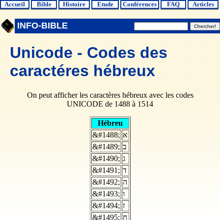
Accueil
Bible
Histoire
Etude
Conférences
FAQ
Articles
INFO-BIBLE
Unicode - Codes des
caractéres hébreux
On peut afficher les caractères hébreux avec les codes
UNICODE de 1488 à 1514
Hébreu
&#1488;
א
&#1489;
ב
&#1490;
ג
&#1491;
ד
&#1492;
ה
&#1493;
ו
&#1494;
ז
&#1495;
ח