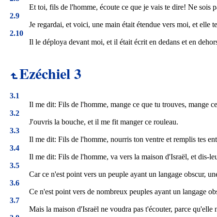
Et toi, fils de l'homme, écoute ce que je vais te dire! Ne sois
2.9
Je regardai, et voici, une main était étendue vers moi, et elle t
2.10
Il le déploya devant moi, et il était écrit en dedans et en deho
Ezéchiel 3
3.1
Il me dit: Fils de l'homme, mange ce que tu trouves, mange ce r
3.2
J'ouvris la bouche, et il me fit manger ce rouleau.
3.3
Il me dit: Fils de l'homme, nourris ton ventre et remplis tes 
3.4
Il me dit: Fils de l'homme, va vers la maison d'Israël, et dis-l
3.5
Car ce n'est point vers un peuple ayant un langage obscur, une 
3.6
Ce n'est point vers de nombreux peuples ayant un langage obscur
3.7
Mais la maison d'Israël ne voudra pas t'écouter, parce qu'elle n