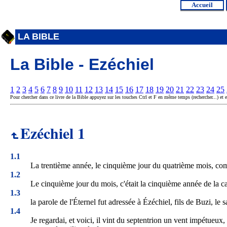
Accueil
LA BIBLE
La Bible - Ezéchiel
1
2
3
4
5
6
7
8
9
10
11
12
13
14
15
16
17
18
19
20
21
22
23
24
25
Pour chercher dans ce livre de la Bible appuyez sur les touches Ctrl et F en même temps (rechercher...) et e
Ezéchiel 1
1.1
La trentième année, le cinquième jour du quatrième mois, comme 
1.2
Le cinquième jour du mois, c'était la cinquième année de la cap
1.3
la parole de l'Éternel fut adressée à Ézéchiel, fils de Buzi, le 
1.4
Je regardai, et voici, il vint du septentrion un vent impétueux,