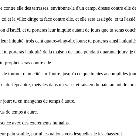
 contre elle des terrasses, environne-la d'un camp, dresse contre elle des
 et la ville; dirige ta face contre elle, et elle sera assiégée, et tu l'ass
on d'Israël, et tu porteras leur iniquité autant de jours que tu seras couc
r iniquité, trois cent quatre-vingt-dix jours; tu porteras ainsi l'iniquité
et tu porteras l'iniquité de la maison de Juda pendant quarante jours; j
tu prophétiseras contre elle.
as te tourner d'un côté sur l'autre, jusqu'à ce que tu aies accompli les jou
t et de l'épeautre, mets-les dans un vase, et fais-en du pain autant de jo
r jour; tu en mangeras de temps à autre.
ras de temps à autre.
résence avec des excréments humains.
eur pain souillé, parmi les nations vers lesquelles je les chasserai.