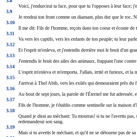
3.8
Voici, j'endurcirai ta face, pour que tu l'opposes à leur face; j'
3.9
Je rendrai ton front comme un diamant, plus dur que le roc. Ne 
3.10
Il me dit: Fils de l'homme, reçois dans ton coeur et écoute de te
3.11
Va vers les captifs, vers les enfants de ton peuple; tu leur parle
3.12
Et l'esprit m'enleva, et j'entendis derrière moi le bruit d'un gr
3.13
J'entendis le bruit des ailes des animaux, frappant l'une contre 
3.14
L'esprit m'enleva et m'emporta. J'allais, irrité et furieux, et l
3.15
J'arrivai à Thel Abib, vers les exilés qui demeuraient près du fl
3.16
Au bout de sept jours, la parole de l'Éternel me fut adressée, 
3.17
Fils de l'homme, je t'établis comme sentinelle sur la maison d'I
3.18
Quand je dirai au méchant: Tu mourras! si tu ne l'avertis pas, 
redemanderai son sang.
3.19
Mais si tu avertis le méchant, et qu'il ne se détourne pas de s