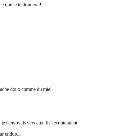
ce que je te donnerai!
a bouche doux comme du miel.
e t'envoyais vers eux, ils t'écouteraient.
eur endurci.