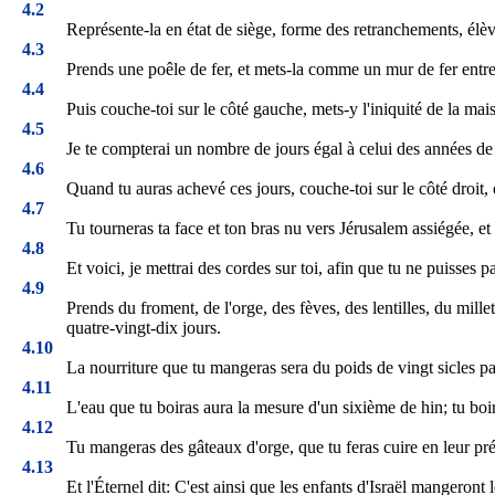
4.2
Représente-la en état de siège, forme des retranchements, élève
4.3
Prends une poêle de fer, et mets-la comme un mur de fer entre toi
4.4
Puis couche-toi sur le côté gauche, mets-y l'iniquité de la mais
4.5
Je te compterai un nombre de jours égal à celui des années de leu
4.6
Quand tu auras achevé ces jours, couche-toi sur le côté droit, 
4.7
Tu tourneras ta face et ton bras nu vers Jérusalem assiégée, et 
4.8
Et voici, je mettrai des cordes sur toi, afin que tu ne puisses p
4.9
Prends du froment, de l'orge, des fèves, des lentilles, du mille
quatre-vingt-dix jours.
4.10
La nourriture que tu mangeras sera du poids de vingt sicles pa
4.11
L'eau que tu boiras aura la mesure d'un sixième de hin; tu boi
4.12
Tu mangeras des gâteaux d'orge, que tu feras cuire en leur p
4.13
Et l'Éternel dit: C'est ainsi que les enfants d'Israël mangeront l