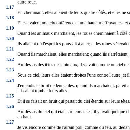
autre roue.
1.17
En cheminant, elles allaient de leurs quatre côtés, et elles ne 
1.18
Elles avaient une circonférence et une hauteur effrayantes, et 
1.19
Quand les animaux marchaient, les roues cheminaient à côté d'e
1.20
Ils allaient où l'esprit les poussait à aller; et les roues s'éleva
1.21
Quand ils marchaient, elles marchaient; quand ils s'arrêtaient, e
1.22
Au-dessus des têtes des animaux, il y avait comme un ciel de cri
1.23
Sous ce ciel, leurs ailes étaient droites l'une contre l'autre, 
1.24
J'entendis le bruit de leurs ailes, quand ils marchaient, pareil
laissaient tomber leurs ailes.
1.25
Et il se faisait un bruit qui partait du ciel étendu sur leurs têtes,
1.26
Au-dessus du ciel qui était sur leurs têtes, il y avait quelqu
en haut.
1.27
Je vis encore comme de l'airain poli, comme du feu, au dedans 