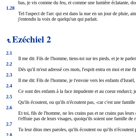
bas, je vis comme du feu, et comme une lumière éclatante, dont
1.28
Tel l'aspect de l'arc qui est dans la nue en un jour de pluie, ain
j'entendis la voix de quelqu'un qui parlait.
Ezéchiel 2
2.1
Il me dit: Fils de l'homme, tiens-toi sur tes pieds, et je te parler
2.2
Dès qu'il m'eut adressé ces mots, l'esprit entra en moi et me fit
2.3
Il me dit: Fils de l'homme, je t'envoie vers les enfants d'Isra
2.4
Ce sont des enfants à la face impudente et au coeur endurci; je 
2.5
Qu'ils écoutent, ou qu'ils n'écoutent pas, -car c'est une famille
2.6
Et toi, fils de l'homme, ne les crains pas et ne crains pas leur
t'effraie pas de leurs visages, quoiqu'ils soient une famille de r
2.7
Tu leur diras mes paroles, qu'ils écoutent ou qu'ils n'écoutent p
2.8