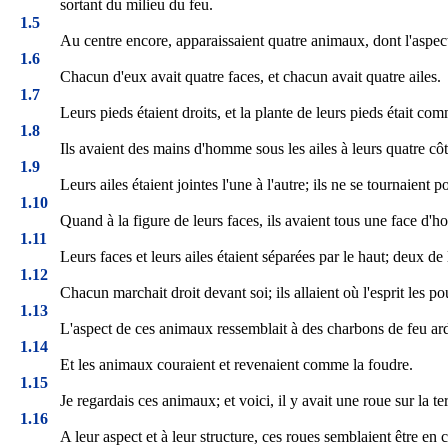
sortant du milieu du feu.
1.5
Au centre encore, apparaissaient quatre animaux, dont l'aspe
1.6
Chacun d'eux avait quatre faces, et chacun avait quatre ailes.
1.7
Leurs pieds étaient droits, et la plante de leurs pieds était co
1.8
Ils avaient des mains d'homme sous les ailes à leurs quatre côtés
1.9
Leurs ailes étaient jointes l'une à l'autre; ils ne se tournaien
1.10
Quand à la figure de leurs faces, ils avaient tous une face d'h
1.11
Leurs faces et leurs ailes étaient séparées par le haut; deux de l
1.12
Chacun marchait droit devant soi; ils allaient où l'esprit les pou
1.13
L'aspect de ces animaux ressemblait à des charbons de feu ardent
1.14
Et les animaux couraient et revenaient comme la foudre.
1.15
Je regardais ces animaux; et voici, il y avait une roue sur la t
1.16
A leur aspect et à leur structure, ces roues semblaient être en 