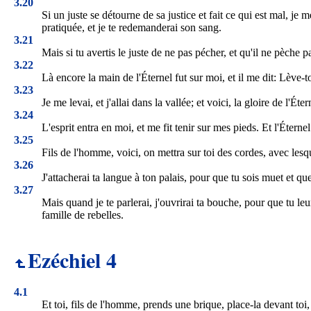
3.20
Si un juste se détourne de sa justice et fait ce qui est mal, je 
pratiquée, et je te redemanderai son sang.
3.21
Mais si tu avertis le juste de ne pas pécher, et qu'il ne pèche pas
3.22
Là encore la main de l'Éternel fut sur moi, et il me dit: Lève-toi
3.23
Je me levai, et j'allai dans la vallée; et voici, la gloire de l'É
3.24
L'esprit entra en moi, et me fit tenir sur mes pieds. Et l'Étern
3.25
Fils de l'homme, voici, on mettra sur toi des cordes, avec lesque
3.26
J'attacherai ta langue à ton palais, pour que tu sois muet et que
3.27
Mais quand je te parlerai, j'ouvrirai ta bouche, pour que tu leu
famille de rebelles.
Ezéchiel 4
4.1
Et toi, fils de l'homme, prends une brique, place-la devant toi, 