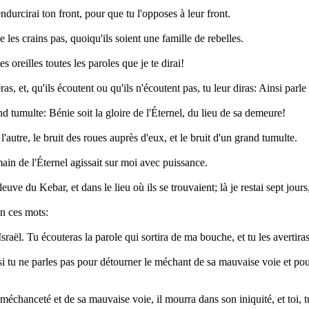
endurcirai ton front, pour que tu l'opposes à leur front.
les crains pas, quoiqu'ils soient une famille de rebelles.
s oreilles toutes les paroles que je te dirai!
ras, et, qu'ils écoutent ou qu'ils n'écoutent pas, tu leur diras: Ainsi parle
and tumulte: Bénie soit la gloire de l'Éternel, du lieu de sa demeure!
l'autre, le bruit des roues auprès d'eux, et le bruit d'un grand tumulte.
a main de l'Éternel agissait sur moi avec puissance.
euve du Kebar, et dans le lieu où ils se trouvaient; là je restai sept jours
en ces mots:
sraël. Tu écouteras la parole qui sortira de ma bouche, et tu les avertira
si tu ne parles pas pour détourner le méchant de sa mauvaise voie et pour
a méchanceté et de sa mauvaise voie, il mourra dans son iniquité, et toi, 