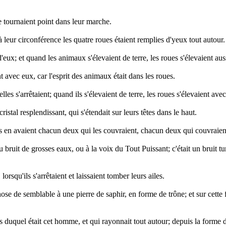
se tournaient point dans leur marche.
à leur circonférence les quatre roues étaient remplies d'yeux tout autour.
ux; et quand les animaux s'élevaient de terre, les roues s'élevaient aus
ient avec eux, car l'esprit des animaux était dans les roues.
lles s'arrêtaient; quand ils s'élevaient de terre, les roues s'élevaient ave
stal resplendissant, qui s'étendait sur leurs têtes dans le haut.
et ils en avaient chacun deux qui les couvraient, chacun deux qui couvraien
 au bruit de grosses eaux, ou à la voix du Tout Puissant; c'était un bruit 
 lorsqu'ils s'arrêtaient et laissaient tomber leurs ailes.
e chose de semblable à une pierre de saphir, en forme de trône; et sur c
duquel était cet homme, et qui rayonnait tout autour; depuis la forme de