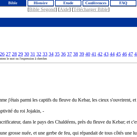
Bible
Histoire
Etude
Conférences
FAQ
[
Bible Segond
] [
Aide
] [
Télécharger Bible
]
26
27
28
29
30
31
32
33
34
35
36
37
38
39
40
41
42
43
44
45
46
47
4
ntrez le mot ou l'expression à chercher.
j'étais parmi les captifs du fleuve du Kebar, les cieux s'ouvrirent, et 
tivité du roi Jojakin, -
sacrificateur, dans le pays des Chaldéens, près du fleuve du Kebar; et c'est
 une grosse nuée, et une gerbe de feu, qui répandait de tous côtés une lum