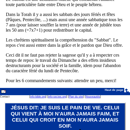
toute particulière faite entre Dieu et le peuple hébreu.
Dans la Torah il y a aussi les sabbats des jours fériés et fêtes
(Pâques, Pentecôte, ...) mais aussi une année sabbatique tous les
7 ans (pour laisser souffler la terre) et une année de jubilée tous
les 50 ans (=7x7+1) pour redistribuer le capital.
Les chrétiens spiritualisent la compréhension du "Sabbat". Le
repos c'est aussi entrer dans la grâce et le pardon que Dieu offre.
Ceci dit il ne faut pas rejeter la sagesse qu'il y a à respecter ces
temps de repos: le travail du Dimanche a des effets insidieux
destructurants pour la société et la famille, idem pour l'abandon
du caractère férié du lundi de Pentecôte.
Pour les 6 commandements suivants: attendre un peu, merci!
Haut de page
Contact
[
info-bible.org
] [
info-sectes.org
] [
Plan du site
] [
Nouveautés
]
JÉSUS DIT: JE SUIS LE PAIN DE VIE. CELUI
QUI VIENT À MOI N'AURA JAMAIS FAIM, ET
CELUI QUI CROIT EN MOI N'AURA JAMAIS
SOIF.