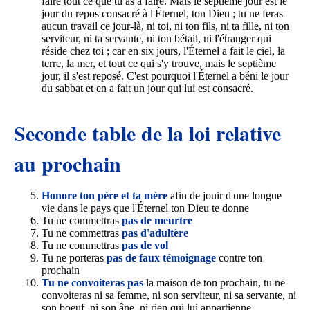
faire tout ce que tu as à faire. Mais le septième jour est le
jour du repos consacré à l'Éternel, ton Dieu ; tu ne feras
aucun travail ce jour-là, ni toi, ni ton fils, ni ta fille, ni ton
serviteur, ni ta servante, ni ton bétail, ni l'étranger qui
réside chez toi ; car en six jours, l'Éternel a fait le ciel, la
terre, la mer, et tout ce qui s'y trouve, mais le septième
jour, il s'est reposé. C'est pourquoi l'Éternel a béni le jour
du sabbat et en a fait un jour qui lui est consacré.
Seconde table de la loi relative
au prochain
Honore ton père et ta mère
afin de jouir d'une longue
vie dans le pays que l'Éternel ton Dieu te donne
Tu ne commettras
pas de meurtre
Tu ne commettras
pas d'adultère
Tu ne commettras
pas de vol
Tu ne porteras
pas de faux témoignage
contre ton
prochain
Tu ne convoiteras pas
la maison de ton prochain, tu ne
convoiteras ni sa femme, ni son serviteur, ni sa servante, ni
son boeuf, ni son âne, ni rien qui lui appartienne.