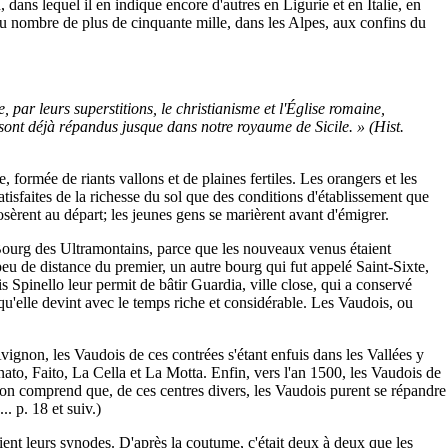
ans lequel il en indique encore d'autres en Ligurie et en Italie, en
t au nombre de plus de cinquante mille, dans les Alpes, aux confins du
 par leurs superstitions, le christianisme et l'Église romaine,
e sont déjà répandus jusque dans notre royaume de Sicile. » (Hist.
ormée de riants vallons et de plaines fertiles. Les orangers et les
atisfaites de la richesse du sol que des conditions d'établissement que
sèrent au départ; les jeunes gens se marièrent avant d'émigrer.
 Bourg des Ultramontains, parce que les nouveaux venus étaient
peu de distance du premier, un autre bourg qui fut appelé Saint-Sixte,
 Spinello leur permit de bâtir Guardia, ville close, qui a conservé
qu'elle devint avec le temps riche et considérable. Les Vaudois, ou
Avignon, les Vaudois de ces contrées s'étant enfuis dans les Vallées y
ato, Faito, La Cella et La Motta. Enfin, vers l'an 1500, les Vaudois de
. L'on comprend que, de ces centres divers, les Vaudois purent se répandre
. p. 18 et suiv.)
aient leurs synodes. D'après la coutume, c'était deux à deux que les