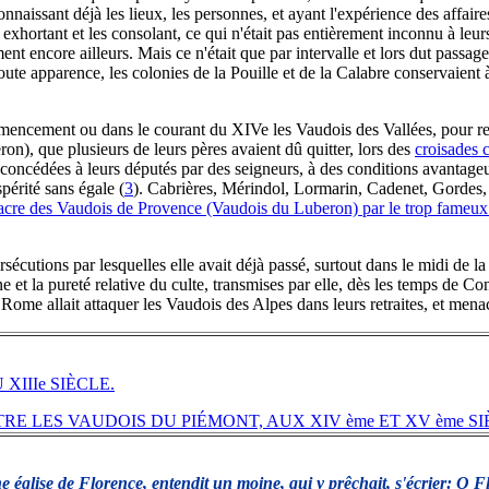
nnaissant déjà les lieux, les personnes, et ayant l'expérience des affaires
les exhortant et les consolant, ce qui n'était pas entièrement inconnu à leu
ent encore ailleurs. Mais ce n'était que par intervalle et lors dut passage
toute apparence, les colonies de la Pouille et de la Calabre conservaien
mmencement ou dans le courant du XIVe les Vaudois des Vallées, pour re
on), que plusieurs de leurs pères avaient dû quitter, lors des
croisades c
 concédées à leurs députés par des seigneurs, à des conditions avantageus
spérité sans égale
(
3
). Cabrières, Mérindol, Lormarin, Cadenet, Gordes,
cre des Vaudois de Provence (Vaudois du Luberon) par le trop fameux
ersécutions par lesquelles elle avait déjà passé, surtout dans le midi de 
 et la pureté relative du culte, transmises par elle, dès les temps de Co
me allait attaquer les Vaudois des Alpes dans leurs retraites, et menacer
IIIe SIÈCLE.
 LES VAUDOIS DU PIÉMONT, AUX XIV ème ET XV ème SI
église de Florence, entendit un moine, qui y prêchait, s'écrier: O Flor