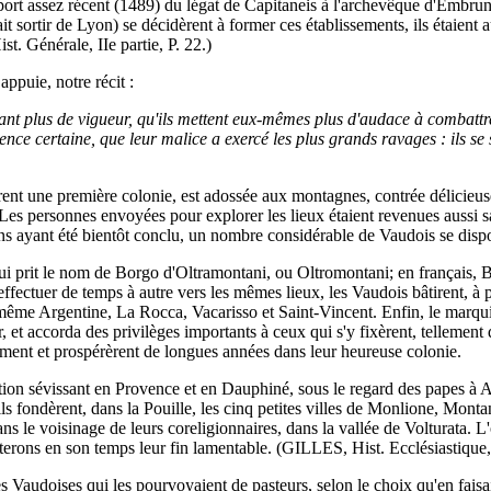
rt assez récent (1489) du légat de Capitaneis à l'archevêque d'Embrun, d
fait sortir de Lyon) se décidèrent à former ces établissements, ils étaien
. Générale, IIe partie, P. 22.)
ppuie, notre récit :
tant plus de vigueur, qu'ils mettent eux-mêmes plus d'audace à combattre,
ience certaine, que leur malice a exercé les plus grands ravages : ils s
t une première colonie, est adossée aux montagnes, contrée délicieuse, f
s. Les personnes envoyées pour explorer les lieux étaient revenues aussi s
ons ayant été bientôt conclu, un nombre considérable de Vaudois se dispo
 qui prit le nom de Borgo d'Oltramontani, ou Oltromontani; en français,
ffectuer de temps à autre vers les mêmes lieux, les Vaudois bâtirent, à 
e même Argentine, La Rocca, Vacarisso et Saint-Vincent. Enfin, le marquis
et accorda des privilèges importants à ceux qui s'y fixèrent, tellement 
ment et prospérèrent de longues années dans leur heureuse colonie.
isition sévissant en Provence et en Dauphiné, sous le regard des papes à 
 fondèrent, dans la Pouille, les cinq petites villes de Monlione, Montan
r dans le voisinage de leurs coreligionnaires, dans la vallée de Volturata
erons en son temps leur fin lamentable. (GILLES, Hist. Ecclésiastique,..
ées Vaudoises qui les pourvoyaient de pasteurs, selon le choix qu'en fais