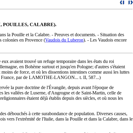
 POUILLES, CALABRE).
ans la Pouille et la Calabre. - Preuves et documents. - Situation des
es colonies en Provence (
Vaudois du Luberon
). - Les Vaudois encore
 eux avaient trouvé un refuge temporaire dans les états du roi
Allemagne, en Bohème surtout et jusqu'en Pologne; d'autres s'étaient
 moins de force, et où les dissentions intestines comme aussi les luttes
ion en France, par de LAMOTHE-LANGON... t. II, 587...)
servée la pure doctrine de l'Évangile, depuis avant l'époque de
orées les vallées de Luserne, d'Angrogne et de Saint-Martin, celle de
eligionnaires étaient déjà établis depuis des siècles, et où nous les
rer des débouchés à cette surabondance de population. Diverses causes,
ers l'extrémité de l'Italie, dans la Pouille et dans la Calabre, dans le