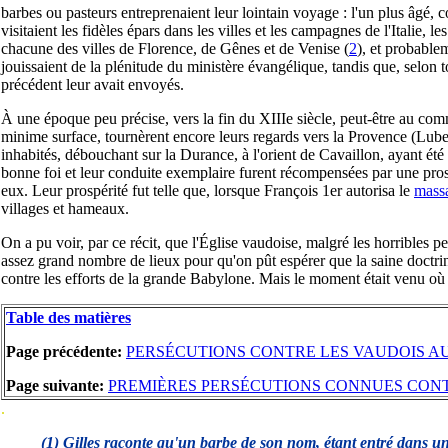
barbes ou pasteurs entreprenaient leur lointain voyage : l'un plus âgé, co
visitaient les fidèles épars dans les villes et les campagnes de l'Italie, 
chacune des villes de Florence, de Gênes et de Venise
(
2
), et probablem
jouissaient de la plénitude du ministère évangélique, tandis que, selon 
précédent leur avait envoyés.
À une époque peu précise, vers la fin du XIIIe siècle, peut-être au co
minime surface, tournèrent encore leurs regards vers la Provence (Luber
inhabités, débouchant sur la Durance, à l'orient de Cavaillon, ayant été
bonne foi et leur conduite exemplaire furent récompensées par une pro
eux. Leur prospérité fut telle que, lorsque François 1er autorisa le
massa
villages et hameaux.
On a pu voir, par ce récit, que l'Église vaudoise, malgré les horribles p
assez grand nombre de lieux pour qu'on pût espérer que la saine doctrine
contre les efforts de la grande Babylone. Mais le moment était venu où Ro
Table des matières
Page précédente:
PERSÉCUTIONS CONTRE LES VAUDOIS AU X
Page suivante:
PREMIÈRES PERSÉCUTIONS CONNUES CONTRE
.
(1) Gilles raconte qu'un barbe de son nom, étant entré dans une 