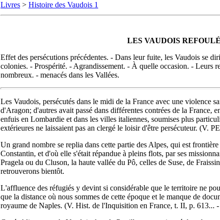
Livres
>
Histoire des Vaudois 1
LES VAUDOIS REFOULÉ
Effet des persécutions précédentes. - Dans leur fuite, les Vaudois se di
colonies. - Prospérité. - Agrandissement. - À quelle occasion. - Leurs re
nombreux. - menacés dans les Vallées.
Les Vaudois, persécutés dans le midi de la France avec une violence san
d'Aragon; d'autres avait passé dans différentes contrées de la France, 
enfuis en Lombardie et dans les villes italiennes, soumises plus particul
extérieures ne laissaient pas an clergé le loisir d'être persécuteur. 
Un grand nombre se replia dans cette partie des Alpes, qui est frontière
Constantin, et d'où elle s'était répandue à pleins flots, par ses missionn
Pragela ou du Cluson, la haute vallée du Pô, celles de Suse, de Fraissini
retrouverons bientôt.
L'affluence des réfugiés y devint si considérable que le territoire ne p
que la distance où nous sommes de cette époque et le manque de document
royaume de Naples. (V. Hist. de l'Inquisition en France, t. II, p. 613... 