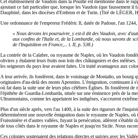
Cet établissement de Vaudois dans la Pouille est mentionné dans le rappo
ajoutant ce fait particulier que, lorsque les Vaudois (que faussement il 
Dauphiné, dans les diocèses d'Embrun et de Turin. (Tiré de LÉGER, Hist
Une ordonnance de l'empereur Frédéric Il, datée de Padoue, l'an 1244, a
« Nous devons les poursuivre, y est-il dit des Vaudois, avec d'au
aux confins de l'Italie et, de la Lombardie, où nous savons de sc
de l'Inquisition en France,... t. II, p. 538.)
La contrée de la Calabre, ou royaume de Naples, où les Vaudois fondèren
oliviers y étalaient leurs fruits non loin des châtaigniers et des mélèse
les seigneurs du pays leur avaient faites. Un traité avantageux aux col
A leur arrivée, ils fondèrent, dans le voisinage de Montalto, un bourg
originaires d'au-delà des monts Apennins. L'émigration, continuant à s'e
où fat dans la suite une de leurs plus célèbres Églises. Ils fondèrent d
l'épithète de Guardia-Lombarda, située sur une éminence près de la mer, 
Ultramontains, comme les appelaient les indigènes, s'accrurent extrême
Plus d'un siècle après, vers l'au 1400, à la suite des rigueurs de l'inqu
déterminèrent une nouvelle émigration dans le royaume de Naples, où ils
Fraissinière et d'autres vallées, fuyant la persécution, allèrent s'établi
de tous côtés dans le royaume de Naples et jusqu'en Sicile. Nous racont
Ces colonies soutenaient des relations directes et suivies avec les Vall