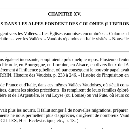
CHAPITRE XV.
S DANS LES ALPES FONDENT DES COLONIES (LUBERON,
rigent vers les Vallées. - Les Églises vaudoises encombrées. - Colonies d
lations avec les Vallées. - Vaudois répandus en Italie visités. - Nouvell
s égale et incessante, soupiraient après quelque repos. Plusieurs d'entre
en Picardie, en Bourgogne, en Lorraine, en Alsace, en divers lieux de l'
ièrement à l'influence gibeline, où par conséquent le pouvoir papal avait
(V. PERRIN, Histoire des Vaudois, p. 233 à 246. - Histoire de l'Inquisit
 de France et d'Italie, dans ces mêmes Vallées Vaudoises, où s'était con
aires, durant les siècles précédents. Ils remplirent de leurs familles épl
ère et de l'Argentière, le val Loyse (ou Louise) ou val Pute, où leurs cor
ouvait plus les nourrir. Il fallut songer à de nouvelles migrations, prépa
s ne nous permettent plus d'apprécier, dirigèrent de nombreux Vaudois v
- GILLES, Hist. Ecclésiastique, etc., p. 18. )