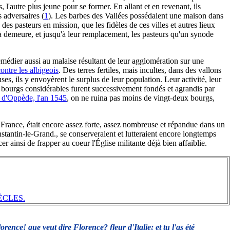
, l'autre plus jeune pour se former. En allant et en revenant, ils
rs adversaires
(
1
). Les barbes des Vallées possédaient une maison dans
 des pasteurs en mission, que les fidèles de ces villes et autres lieux
t à demeure, et jusqu'à leur remplacement, les pasteurs qu'un synode
médier aussi au malaise résultant de leur agglomération sur une
ontre les albigeois
. Des terres fertiles, mais incultes, dans des vallons
es, ils y envoyèrent le surplus de leur population. Leur activité, leur
 bourgs considérables furent successivement fondés et agrandis par
 d'Oppède, l'an 1545
, on ne ruina pas moins de vingt-deux bourgs,
la France, était encore assez forte, assez nombreuse et répandue dans un
nstantin-le-Grand., se conserveraient et lutteraient encore longtemps
 ainsi de frapper au coeur l'Église militante déjà bien affaiblie.
ÈCLES.
ence! que veut dire Florence? fleur d'Italie; et tu l'as été