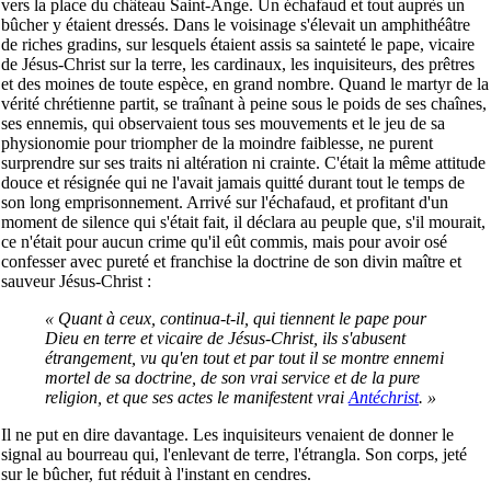
vers la place du château Saint-Ange. Un échafaud et tout auprès un
bûcher y étaient dressés. Dans le voisinage s'élevait un amphithéâtre
de riches gradins, sur lesquels étaient assis sa sainteté le pape, vicaire
de Jésus-Christ sur la terre, les cardinaux, les inquisiteurs, des prêtres
et des moines de toute espèce, en grand nombre. Quand le martyr de la
vérité chrétienne partit, se traînant à peine sous le poids de ses chaînes,
ses ennemis, qui observaient tous ses mouvements et le jeu de sa
physionomie pour triompher de la moindre faiblesse, ne purent
surprendre sur ses traits ni altération ni crainte. C'était la même attitude
douce et résignée qui ne l'avait jamais quitté durant tout le temps de
son long emprisonnement. Arrivé sur l'échafaud, et profitant d'un
moment de silence qui s'était fait, il déclara au peuple que, s'il mourait,
ce n'était pour aucun crime qu'il eût commis, mais pour avoir osé
confesser avec pureté et franchise la doctrine de son divin maître et
sauveur Jésus-Christ :
« Quant à ceux, continua-t-il, qui tiennent le pape pour
Dieu en terre et vicaire de Jésus-Christ, ils s'abusent
étrangement, vu qu'en tout et par tout il se montre ennemi
mortel de sa doctrine, de son vrai service et de la pure
religion, et que ses actes le manifestent vrai
Antéchrist
. »
Il ne put en dire davantage. Les inquisiteurs venaient de donner le
signal au bourreau qui, l'enlevant de terre, l'étrangla. Son corps, jeté
sur le bûcher, fut réduit à l'instant en cendres.