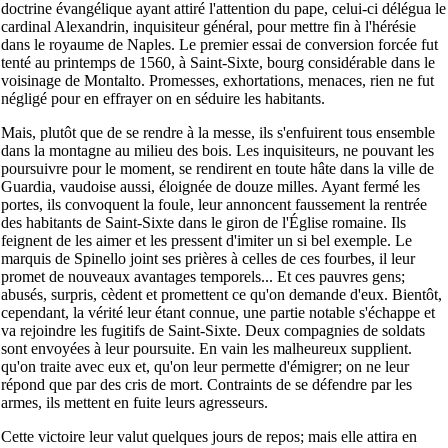
doctrine évangélique ayant attiré l'attention du pape, celui-ci délégua le
cardinal Alexandrin, inquisiteur général, pour mettre fin à l'hérésie
dans le royaume de Naples. Le premier essai de conversion forcée fut
tenté au printemps de 1560, à Saint-Sixte, bourg considérable dans le
voisinage de Montalto. Promesses, exhortations, menaces, rien ne fut
négligé pour en effrayer on en séduire les habitants.
Mais, plutôt que de se rendre à la messe, ils s'enfuirent tous ensemble
dans la montagne au milieu des bois. Les inquisiteurs, ne pouvant les
poursuivre pour le moment, se rendirent en toute hâte dans la ville de
Guardia, vaudoise aussi, éloignée de douze milles. Ayant fermé les
portes, ils convoquent la foule, leur annoncent faussement la rentrée
des habitants de Saint-Sixte dans le giron de l'Église romaine. Ils
feignent de les aimer et les pressent d'imiter un si bel exemple. Le
marquis de Spinello joint ses prières à celles de ces fourbes, il leur
promet de nouveaux avantages temporels... Et ces pauvres gens;
abusés, surpris, cèdent et promettent ce qu'on demande d'eux. Bientôt,
cependant, la vérité leur étant connue, une partie notable s'échappe et
va rejoindre les fugitifs de Saint-Sixte. Deux compagnies de soldats
sont envoyées à leur poursuite. En vain les malheureux supplient.
qu'on traite avec eux et, qu'on leur permette d'émigrer; on ne leur
répond que par des cris de mort. Contraints de se défendre par les
armes, ils mettent en fuite leurs agresseurs.
Cette victoire leur valut quelques jours de repos; mais elle attira en