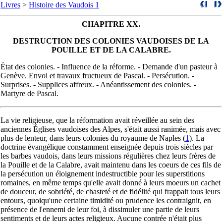
Livres
>
Histoire des Vaudois 1
CHAPITRE XX.
DESTRUCTION DES COLONIES VAUDOISES DE LA
POUILLE ET DE LA CALABRE.
État des colonies. - Influence de la réforme. - Demande d'un pasteur à
Genève. Envoi et travaux fructueux de Pascal. - Persécution. -
Surprises. - Supplices affreux. - Anéantissement des colonies. -
Martyre de Pascal.
La vie religieuse, que la réformation avait réveillée au sein des
anciennes Églises vaudoises des Alpes, s'était aussi ranimée, mais avec
plus de lenteur, dans leurs colonies du royaume de Naples
(
1
). La
doctrine évangélique constamment enseignée depuis trois siècles par
les barbes vaudois, dans leurs missions régulières chez leurs frères de
la Pouille et de la Calabre, avait maintenu dans les coeurs de ces fils de
la persécution un éloignement indestructible pour les superstitions
romaines, en même temps qu'elle avait donné à leurs moeurs un cachet
de douceur, de sobriété, de chasteté et de fidélité qui frappait tous leurs
entours, quoiqu'une certaine timidité ou prudence les contraignit, en
présence de l'ennemi de leur foi, à dissimuler une partie de leurs
sentiments et de leurs actes religieux. Aucune contrée n'était plus