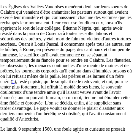
Les Églises des Vallées Vaudoises menèrent deuil sur leurs soeurs de
Calabre qui venaient d'être anéanties; les pasteurs surtout qui avaient
exercé leur ministère et qui connaissaient chacune des victimes que les
réchappés leur nommaient. Leur coeur se fondit en eux, lorsqu'ils
apprirent le sort de leur collègue, Étienne Négrin, qui, après avoir
résisté dans la prison de Cosenza à toutes les sollicitations et
séductions des prêtres, y était mort de faim ou victime d'autres tortures
secrètes., Quant à Louis Pascal, il consomma après tous les autres, sur
le bûcher, à Rome, en présence du pape, des cardinaux et d'un peuple
immense, le sacrifice qu'il avait commencé en se séparant
temporairement de sa fiancée pour se rendre en Calabre. Les flatteries,
les obsessions, les menaces continuelles d'une meute de moines et de
prêtres, les tourments corporels qu'il endura dans d'humides prisons où
on lui refusait même de la paille, les prières et les larmes d'un frère
chéri
(
5
), resté papiste, qui le suppliait de le redevenir, et qui, pour le
tenter plus fortement, lui offrait là moitié de ses biens, le souvenir
douloureux d'une tendre amie qu'il laissait veuve avant de l'avoir
épousée, aucun pouvoir humain, en un mot, rien ne put ébranler cette
âme fidèle et éprouvée. L'on se décida, enfin, à le supplicier sans
tarder davantage. Le pape voulut se donner le plaisir d'assister aux
derniers moments d'un hérétique si obstiné, qui l'avait constamment
qualifié d'Antéchrist.
Le lundi, 9 septembre 1560, une foule agitée et curieuse se pressait