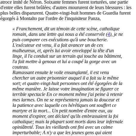
atroce imité de Néron. Soixante femmes furent torturées, une partie
d'entre elles furent brûlées; d'autres moururent de leurs blessures : les
plus belles disparurent. Quatre-vingt-huit hommes de Guardia furent
égorgés à Montalto par l'ordre de l'inquisiteur Panza,
« Franchement, dit un témoin de cette scène, catholique
romain, dans une lettre qui nous a été conservée
(
4
), je ne
puis comparer ces exécutions qu'à une boucherie.
L'exécuteur est venu, il a fait avancer un de ces
malheureux, et, après lui avoir enveloppé la tête d'un
linge, il l'a conduit sur un terrain qui touche au bâtiment,
l'a fait mettre à genoux et lui a coupé la gorge avec un
couteau.
Ramassant ensuite le voile ensanglanté, il est venu
chercher un autre prisonnier auquel il a fait su le même
sort; et quatre-vingt-huit personnes ont été égorgées de la
même manière. Je laisse votre imagination se figurer ce
terrible spectacle En ce moment même j'ai peine à retenir
mes larmes. On ne se représentera jamais la douceur et
la patience avec laquelle ces hérétiques ont souffert ce
martyre et la mort... Un petit nombre d'entre eux, au
moment d'expirer, ont déclaré qu'ils embrassaient la foi
catholique; mais la plupart sont morts dans leur infernale
opiniâtreté. Tous les vieillards ont fini avec un calme
imperturbable; A n'y a que les jeunes gens qui aient