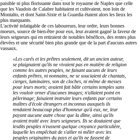
paisible ni plus florissante dans tout le royaume de Naples que celle
que les Vaudois de Calabre habitaient et cultivaient, non loin de
Montalto, et dont Saint-Sixte et la Guardia étaient alors les lieux les
plus marquants.
L'activité infatigable de ces laboureurs, leur ordre, leurs bonnes
moeurs, source de bien-être pour eux, leur avaient gagné la faveur de
leurs seigneurs qui en retiraient de notables bénéfices, des rentes plus
élevées et une sécurité bien plus grande que de la part d'aucuns autres
vassaux.
«Les curés et les prêtres seulement, dit un ancien auteur,
se plaignaient qu'ils ne vivaient pas en matière de religion
comme les autres peuples, ne faisant aucuns de leurs
enfants prêtres, ni nonnains, ne se souciaient de chantats,
cierges, luminaires, son de cloches, ni même de messes
pour leurs morts; avaient fait bâtir certains temples sans
les vouloir orner d'aucunes images; n'allaient point en
pèlerinage; faisaient instruire leurs enfants par certains
maîtres d'école étrangers et inconnus auxquels ils
rendaient beaucoup plus d'honneur qu'à eux, ne, leur
payant aucune autre chose que la dîme, ainsi qu'ils
avaient traité avec leurs seigneurs. Ils se doutaient que
lesdits peuples n'eussent quelque croyance particulière,
laquelle les empêchait de s'allier ni mêler avec les
peuples originaires du pays et qu'ils ne fussent de