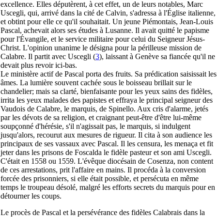
excellence. Elles députèrent, à cet effet, un de leurs notables, Marc
Uscegli, qui, arrivé dans la cité de Calvin, s'adressa à l'Église italienne,
et obtint pour elle ce qu'il souhaitait. Un jeune Piémontais, Jean-Louis
Pascal, achevait alors ses études à Lusanne. Il avait quitté le papisme
pour l'Évangile, et le service militaire pour celui du Seigneur Jésus-
Christ. L'opinion unanime le désigna pour la périlleuse mission de
Calabre. Il partit avec Uscegli
(
3
), laissant à Genève sa fiancée qu'il ne
devait plus revoir ici-bas.
Le ministère actif de Pascal porta des fruits. Sa prédication saisissait les
âmes. La lumière souvent cachée sous le boisseau brillait sur le
chandelier; mais sa clarté, bienfaisante pour les yeux sains des fidèles,
irrita les yeux malades des papistes et effraya le principal seigneur des
Vaudois de Calabre, le marquis, de Spinello. Aux cris d'alarme, jetés
par les dévots de sa religion, et craignant peut-être d'être lui-même
soupçonné d'hérésie, s'il n'agissait pas, le marquis, si indulgent
jusqu'alors, recourut aux mesures de rigueur. Il cita à son audience les
principaux de ses vassaux avec Pascal. Il les censura, les menaça et fit
jeter dans les prisons de Foscalda le fidèle pasteur et son ami Uscegli.
C'était en 1558 ou 1559. L'évêque diocésain de Cosenza, non content
de ces arrestations, prit l'affaire en mains. Il procéda à la conversion
forcée des prisonniers, si elle était possible, et persécuta en même
temps le troupeau désolé, malgré les efforts secrets du marquis pour en
détourner les coups.
Le procès de Pascal et la persévérance des fidèles Calabrais dans la