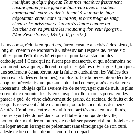
manifesté quelque frayeur. Tous mes membres frissonnent
encore quand je me figure le bourreau avec le couteau
ensanglanté, entre les dents, tenant à sa main le linge
dégouttant, entrer dans la maison, le bras rougi de sang,
et saisir les prisonniers l'un après l'autre comme un
bouclier s'en va prendre les moutons qu'on veut égorger. »
(Voir Revue Suisse, 1839, t. II, p. 707.)
Leurs corps, réduits en quartiers, furent ensuite attachés à des pieux, le,
long du chemin de Montalto à Châteauvilar, l'espace de, trente-six
milles, pour l'effroi des hérétiques et pour la satisfaction des
catholiques!!! Ceux qui ne furent pas massacrés, et qui néanmoins ne
voulurent pas abjurer, allèrent remplir les galères d'Espagne. Quelques-
uns seulement échappèrent par la fuite et atteignirent les Vallées des
femmes habillées en hommes), au plus fort de la persécution décrite au
chapitre précédent; quelques-uns plus tard encore, après des dangers
incessants, obligés qu'ils avaient été de ne voyager que de nuit, le plus
souvent de remonter les rivières jusqu'aux lieux où ils pouvaient les
passer à gué, de vivre chétivement de grains, de racines, de fruits et de
ce qu'ils recevaient à titre d'aumônes, ou achetaient dans des lieux
écartés. Combien d'entre eux qui furent arrêtés en chemin et livrés,
l'ordre ayant été donné dans toute l'Italie, à tout garde de ville,
pontonnier, marinier ou autres, de ne laisser passer, et à tout hôtelier de
ne loger aucun étranger se présentant sans témoignage de son curé,
attesté de lieu en lieu depuis l'endroit du départ.