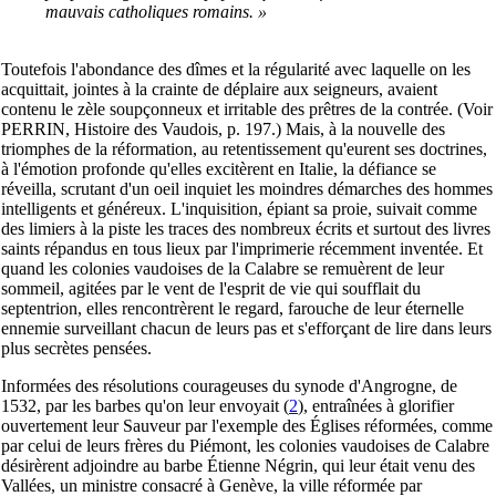
mauvais catholiques romains. »
Toutefois l'abondance des dîmes et la régularité avec laquelle on les
acquittait, jointes à la crainte de déplaire aux seigneurs, avaient
contenu le zèle soupçonneux et irritable des prêtres de la contrée. (Voir
PERRIN, Histoire des Vaudois, p. 197.) Mais, à la nouvelle des
triomphes de la réformation, au retentissement qu'eurent ses doctrines,
à l'émotion profonde qu'elles excitèrent en Italie, la défiance se
réveilla, scrutant d'un oeil inquiet les moindres démarches des hommes
intelligents et généreux. L'inquisition, épiant sa proie, suivait comme
des limiers à la piste les traces des nombreux écrits et surtout des livres
saints répandus en tous lieux par l'imprimerie récemment inventée. Et
quand les colonies vaudoises de la Calabre se remuèrent de leur
sommeil, agitées par le vent de l'esprit de vie qui soufflait du
septentrion, elles rencontrèrent le regard, farouche de leur éternelle
ennemie surveillant chacun de leurs pas et s'efforçant de lire dans leurs
plus secrètes pensées.
Informées des résolutions courageuses du synode d'Angrogne, de
1532, par les barbes qu'on leur envoyait
(
2
), entraînées à glorifier
ouvertement leur Sauveur par l'exemple des Églises réformées, comme
par celui de leurs frères du Piémont, les colonies vaudoises de Calabre
désirèrent adjoindre au barbe Étienne Négrin, qui leur était venu des
Vallées, un ministre consacré à Genève, la ville réformée par