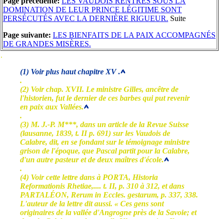
Page précédente:
LES VAUDOIS RENTRÉS SOUS LA
DOMINATION DE LEUR PRINCE LÉGITIME SONT
PERSÉCUTÉS AVEC LA DERNIÈRE RIGUEUR.
Suite
Page suivante:
LES BIENFAITS DE LA PAIX ACCOMPAGNÉS
DE GRANDES MISÈRES.
.
(1) Voir plus haut chapitre XV .
.
(2) Voir chap. XVII. Le ministre Gilles, ancêtre de
l'historien, fut le dernier de ces barbes qui put revenir
en paix aux Vallées.
.
(3) M. J.-P. M***, dans un article de la Revue Suisse
(lausanne, 1839, t. II p. 691) sur les Vaudois de
Calabre, dit, en se fondant sur le témoignage ministre
grison de l'époque, que Pascal partit pour la Calabre,
d'un autre pasteur et de deux maîtres d'école.
.
(4) Voir cette lettre dans à PORTA, Historia
Reformationis Rhetiae,.... t. II, p. 310 à 312, et dans
PARTALÉON, Rerum in Eccles. gestarum, p. 337, 338.
L'auteur de la lettre dit aussi. « Ces gens sont
originaires de la vallée d'Angrogne près de la Savoie; et