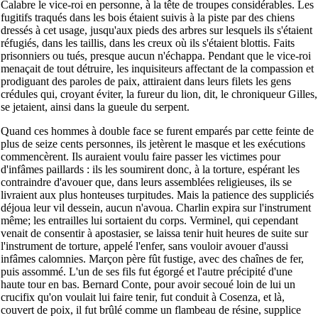
Calabre le vice-roi en personne, à la tête de troupes considérables. Les
fugitifs traqués dans les bois étaient suivis à la piste par des chiens
dressés à cet usage, jusqu'aux pieds des arbres sur lesquels ils s'étaient
réfugiés, dans les taillis, dans les creux où ils s'étaient blottis. Faits
prisonniers ou tués, presque aucun n'échappa. Pendant que le vice-roi
menaçait de tout détruire, les inquisiteurs affectant de la compassion et
prodiguant des paroles de paix, attiraient dans leurs filets les gens
crédules qui, croyant éviter, la fureur du lion, dit, le chroniqueur Gilles,
se jetaient, ainsi dans la gueule du serpent.
Quand ces hommes à double face se furent emparés par cette feinte de
plus de seize cents personnes, ils jetèrent le masque et les exécutions
commencèrent. Ils auraient voulu faire passer les victimes pour
d'infâmes paillards : ils les soumirent donc, à la torture, espérant les
contraindre d'avouer que, dans leurs assemblées religieuses, ils se
livraient aux plus honteuses turpitudes. Mais la patience des suppliciés
déjoua leur vil dessein, aucun n'avoua. Charlin expira sur l'instrument
même; les entrailles lui sortaient du corps. Verminel, qui cependant
venait de consentir à apostasier, se laissa tenir huit heures de suite sur
l'instrument de torture, appelé l'enfer, sans vouloir avouer d'aussi
infâmes calomnies. Marçon père fût fustige, avec des chaînes de fer,
puis assommé. L'un de ses fils fut égorgé et l'autre précipité d'une
haute tour en bas. Bernard Conte, pour avoir secoué loin de lui un
crucifix qu'on voulait lui faire tenir, fut conduit à Cosenza, et là,
couvert de poix, il fut brûlé comme un flambeau de résine, supplice