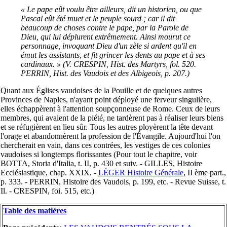
« Le pape eût voulu être ailleurs, dit un historien, ou que
Pascal eût été muet et le peuple sourd ; car il dit
beaucoup de choses contre le pape, par la Parole de
Dieu, qui lui déplurent extrêmement. Ainsi mourut ce
personnage, invoquant Dieu d'un zèle si ardent qu'il en
émut les assistants, et fit grincer les dents au pape et à ses
cardinaux. » (V. CRESPIN, Hist. des Martyrs, fol. 520.
PERRIN, Hist. des Vaudois et des Albigeois, p. 207.)
Quant aux Églises vaudoises de la Pouille et de quelques autres
Provinces de Naples, n'ayant point déployé une ferveur singulière,
elles échappèrent à l'attention soupçonneuse de Rome. Ceux de leurs
membres, qui avaient de la piété, ne tardèrent pas à réaliser leurs biens
et se réfugièrent en lieu sûr. Tous les autres ployèrent la tête devant
l'orage et abandonnèrent la profession de l'Évangile. Aujourd'hui l'on
chercherait en vain, dans ces contrées, les vestiges de ces colonies
vaudoises si longtemps florissantes (Pour tout le chapitre, voir
BOTTA, Storia d'Italia, t. II, p. 430 et suiv. - GILLES, Histoire
Ecclésiastique, chap. XXIX. -
LÉGER Histoire Générale
, II ème part.,
p. 333. - PERRIN, Histoire des Vaudois, p. 199, etc. - Revue Suisse, t.
Il. - CRESPIN, foi. 515, etc.)
Table des matières