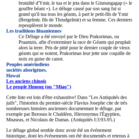
brutalité d'Ymir, le tua et le jeta dans le Ginnungagap (« le
gouffre béant »). Le déluge causé par son sang fut si
grand qu'il tua tous les géants, à part le petit-fils de Ymir
(Bergelmir, fils de Thrudgelmir) et sa femme. Ces derniers
repeuplèrent le monde.
Les traditions lituaniennes
Ce Déluge a été envoyé par le Dieu Prakorimas, ou
Praamzis, afin d'exterminer la race de Géants qui peuplait
alors la terre. Pris de pitié pour le dernier couple de vieux
géants qui se noient, Prakorimas leur jette une coquille de
noix en guise de canot.
Peuples amérindiens
sociétés aborigènes.
Hawaï
Les anciens chinois
Le peuple Hmong (ou "Miao")
Cette liste est loin d'être exhaustive! Dans "Les Antiquités des
juifs", l'historien du premier-siècle Flavius Josephe cite de très
nombreuses histoires anciennes documentant le déluge, par
exemple par Berosus le Chaldéen, Hieronymus l'Égyptien,
Mnaseas, et Nicolaus de Damas. (Antiquités I:3:93-95.)
Le déluge global semble donc avoir été un événement
historique, dont les événements ont été documentés et retenus à