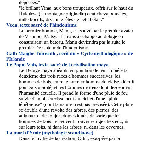
dépecées."
"le brillant Yima, aux bons troupeaux, offrit sur le haut du
Hukairya (la montagne originelle) cent chevaux mâles,
mille boeufs, dix mille têtes de petit bétail."
Veda, texte sacré de l'hindouisme
Le premier homme, Manu, est sauvé par le premier avatar
de Vishnou, Matsya. Lui aussi échappe au déluge en
construisant un bateau. Manu deviendra par la suite le
premier législateur de l'hindouisme.
Cath Maighe Tuireadh , récit du « Cycle mythologique » de
l’Irlande
Le Popol Vuh, texte sacré de la civilisation maya
Le Déluge maya anéantit en punition de leur impiété la
deuxième des trois races d'hommes successives, les
hommes de bois, entre le premier homme de glaise, détruit
pour sa stupidité, et les hommes de maïs dont descendent
l'humanité actuelle. Il prend la forme d'une pluie de feu
suivie d'un obscurcissement du ciel et d'une "pluie
ténébreuse" (dont la nature n'est pas précisée). Cette pluie
se double d'une révolte des arbres, des pierres, des
animaux et des objets domestiques, de sorte que les
hommes de bois ne peuvent trouver refuge chez eux, ni
sur leurs toits, ni dans les arbres, ni dans les cavernes.
La mort d'Ymir (mythologie scandinave)
Dans le mythe de la création, Odin, exaspéré par la