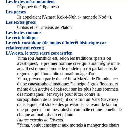
Les textes mésopotamiens
l'Épopée de Gilgamesh
Les perses
Ils appelaient l'Ararat Kok-i-Nuh (« mont de Noé »).
Les textes grecs
Critias et le Timaeus de Platon
Les textes romains
Le récit biblique
Le récit coranique (de moins d'intérêt historique car
relativement récent)
L'Avesta, le texte sacré zoroastrien
Yima (ou Jamshid) est, selon les traditions (parsis ou
avestiques), le premier homme créé qui aurait régné mille
ans. Il est donné comme le modèle du roi parfait sous le
règne de qui l'humanité connaît un âge d'or.
Yima, prévenu par le dieu Ahura Mazda de l'imminence
d'une catastrophe climatique: "la neige à gros flocons, et
même d'un
aredvi
d'épaisseur sur les plus hauts sommets
des montagnes" (envoyée pour lutter contre la
surpopulation de la terre!), il construit un Vara (caverne)
dans laquelle il stocke des provisions, sauvant de la mort
une poignée d'hommes, ainsi qu'un mâle et une femelle de
chaque animal, oiseau et plante.
Autres extraits de l'Avesta:
"Yima, voulut enseigner aux mortels à manger des chairs