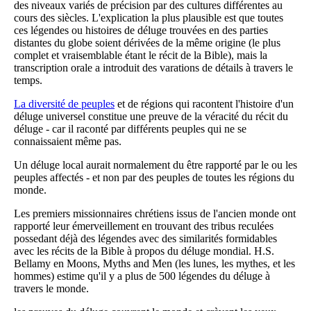
des niveaux variés de précision par des cultures différentes au
cours des siècles. L'explication la plus plausible est que toutes
ces légendes ou histoires de déluge trouvées en des parties
distantes du globe soient dérivées de la même origine (le plus
complet et vraisemblable étant le récit de la Bible), mais la
transcription orale a introduit des varations de détails à travers le
temps.
La diversité de peuples
et de régions qui racontent l'histoire d'un
déluge universel constitue une preuve de la véracité du récit du
déluge - car il raconté par différents peuples qui ne se
connaissaient même pas.
Un déluge local aurait normalement du être rapporté par le ou les
peuples affectés - et non par des peuples de toutes les régions du
monde.
Les premiers missionnaires chrétiens issus de l'ancien monde ont
rapporté leur émerveillement en trouvant des tribus reculées
possedant déjà des légendes avec des similarités formidables
avec les récits de la Bible à propos du déluge mondial. H.S.
Bellamy en Moons, Myths and Men (les lunes, les mythes, et les
hommes) estime qu'il y a plus de 500 légendes du déluge à
travers le monde.