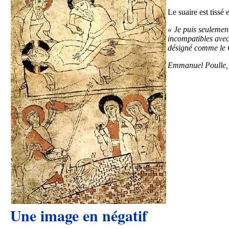
Le suaire est tissé
« Je puis seulement
incompatibles avec 
désigné comme le
Emmanuel Poulle, 19
Une image en négatif