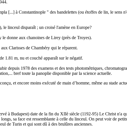
 944.
 [...] à Constantinople " des bandelettes (ou étoffes de lin, le sens n'e
), le linceul disparaît ; un croisé l'amène en Europe?
y le donne aux chanoines de Lirey (près de Troyes).
aux Clarisses de Chambéry qui le réparent.
e 1.81 m, nu et couché apparaît sur le négatif.
it subir depuis 1978 des examens et des tests photométriques, chromatog
ion,... bref toute la panoplie disponible par la science actuelle.
re conçu, et encore moins exécuté de main d’homme, même au stade actue
é à Budapest) date de la fin du XIIè siècle (1192-95)
Le Christ n'a qu
s longs, sa face est ressemblante à celle du linceul. On peut voir de pet
nceul de Turin et qui sont dû à des brulûres anciennes.