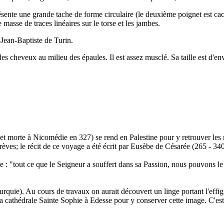
sente une grande tache de forme circulaire (le deuxième poignet est caché
 masse de traces linéaires sur le torse et les jambes.
-Jean-Baptiste de Turin.
s cheveux au milieu des épaules. Il est assez musclé. Sa taille est d'en
t morte à Nicomédie en 327) se rend en Palestine pour y retrouver les r
 Trèves; le récit de ce voyage a été écrit par Eusèbe de Césarée (265 - 34
 : "tout ce que le Seigneur a souffert dans sa Passion, nous pouvons le
rquie). Au cours de travaux on aurait découvert un linge portant l'effi
 cathédrale Sainte Sophie à Edesse pour y conserver cette image. C'est 