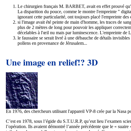
Le chirurgien français M. BARBET, avait en effet prouvé qu'il
La disparition du pouce, comme le montre l'empreinte " digita
ignorant cette particularité, ont toujours placé l'empreinte des 
si l'image avait été peinte de main d'homme, les traces de sang 
plus de 2 mètres de long pour pouvoir les appliquer correctemen
décelables à l'œil nu mais par luminescence. L'empreinte de L'
le faussaire se serait livré à une débauche de détails invisib
pollens en provenance de Jérusalem...
Une image en relief!? 3D
En 1976, des chercheurs utilisant l'appareil VP-8 crée par la Nasa p
C’est en 1978, sous l’égide du S.T.U.R.P, qu’eut lieu l’examen scient
l’opération. Ils avaient démontré l’année précédente que le « suaire »