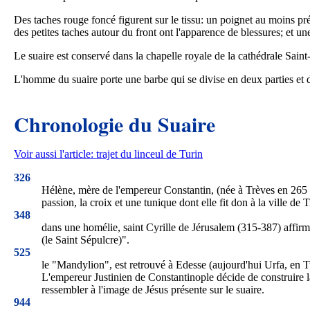
Des taches rouge foncé figurent sur le tissu: un poignet au moins pré
des petites taches autour du front ont l'apparence de blessures; et une
Le suaire est conservé dans la chapelle royale de la cathédrale Saint
L'homme du suaire porte une barbe qui se divise en deux parties et de
Chronologie du Suaire
Voir aussi l'article: trajet du linceul de Turin
326
Hélène, mère de l'empereur Constantin, (née à Trèves en 265 e
passion, la croix et une tunique dont elle fit don à la ville de
348
dans une homélie, saint Cyrille de Jérusalem (315-387) affirme
(le Saint Sépulcre)".
525
le "Mandylion", est retrouvé à Edesse (aujourd'hui Urfa, en Tu
L'empereur Justinien de Constantinople décide de construire la
ressembler à l'image de Jésus présente sur le suaire.
944