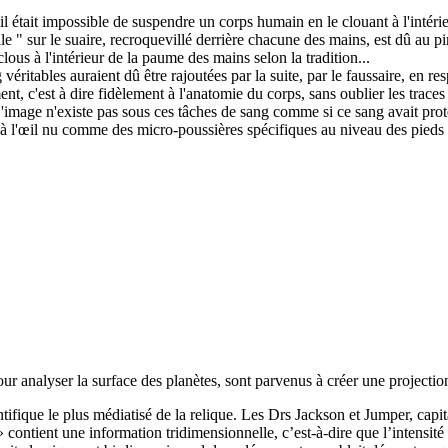
 était impossible de suspendre un corps humain en le clouant à l'intéri
le " sur le suaire, recroquevillé derrière chacune des mains, est dû au
clous à l'intérieur de la paume des mains selon la tradition...
véritables auraient dû être rajoutées par la suite, par le faussaire, en r
t, c'est à dire fidèlement à l'anatomie du corps, sans oublier les trace
image n'existe pas sous ces tâches de sang comme si ce sang avait proté
les à l'œil nu comme des micro-poussières spécifiques au niveau des pieds
our analyser la surface des planètes, sont parvenus à créer une project
ifique le plus médiatisé de la relique. Les Drs Jackson et Jumper, capit
 contient une information tridimensionnelle, c’est-à-dire que l’intensité