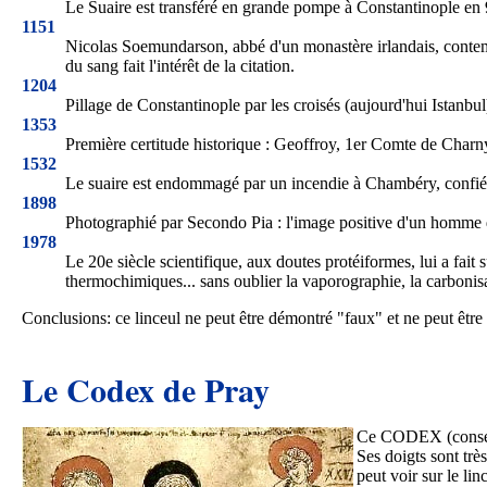
Le Suaire est transféré en grande pompe à Constantinople en
1151
Nicolas Soemundarson, abbé d'un monastère irlandais, contempla
du sang fait l'intérêt de la citation.
1204
Pillage de Constantinople par les croisés (aujourd'hui Istanbul
1353
Première certitude historique : Geoffroy, 1er Comte de Charn
1532
Le suaire est endommagé par un incendie à Chambéry, confié 
1898
Photographié par Secondo Pia : l'image positive d'un homme d
1978
Le 20e siècle scientifique, aux doutes protéiformes, lui a fa
thermochimiques... sans oublier la vaporographie, la carbonisat
Conclusions: ce linceul ne peut être démontré "faux" et ne peut êt
Le Codex de Pray
Ce CODEX (conserv
Ses doigts sont trè
peut voir sur le li