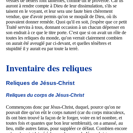
vessies de béliers font lanternes, comme dit le proverbe. Car ils
auront à rendre compte à Dieu de leur dissimulation, s'ils se
taisent en le voyant, et leur sera une faute bien chèrement
vendue, que d'avoir permis qu'on se moquât de Dieu, où ils
pouvaient donner remède. Quoi qu'il en soit, j'espère que ce petit
Traité servira à tous, donnant occasion à un chacun dépenser en
son endrait à ce que le titre porte. C'est que si on avait un rôle de
toutes les reliques du monde, qu'on verrait clairement combien
on aurait été aveuglé par ci-devant, et quelles ténèbres et
stupidité il y aurait eu par toute la terrè.
Inventaire des reliques
Reliques de Jésus-Christ
Reliques du corps de Jésus-Christ
Commençons donc par Jésus-Christ, duquel, pource qu'on ne
pouvait dire qu'on eût le corps naturel (car du corps miraculeux,
ils ont bien trouvé la façon de le forger, voire en tel nombre, et
toutes fois et quantes que bon leur semblerait), on a amassé, au
lieu, mille autres fatras, pour suppléer ce défaut. Combien encore