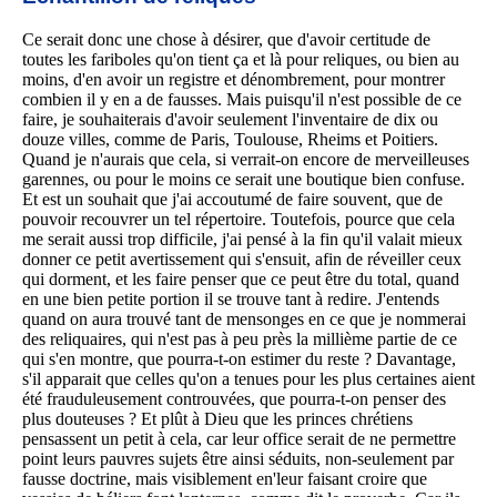
Ce serait donc une chose à désirer, que d'avoir certitude de
toutes les fariboles qu'on tient ça et là pour reliques, ou bien au
moins, d'en avoir un registre et dénombrement, pour montrer
combien il y en a de fausses. Mais puisqu'il n'est possible de ce
faire, je souhaiterais d'avoir seulement l'inventaire de dix ou
douze villes, comme de Paris, Toulouse, Rheims et Poitiers.
Quand je n'aurais que cela, si verrait-on encore de merveilleuses
garennes, ou pour le moins ce serait une boutique bien confuse.
Et est un souhait que j'ai accoutumé de faire souvent, que de
pouvoir recouvrer un tel répertoire. Toutefois, pource que cela
me serait aussi trop difficile, j'ai pensé à la fin qu'il valait mieux
donner ce petit avertissement qui s'ensuit, afin de réveiller ceux
qui dorment, et les faire penser que ce peut être du total, quand
en une bien petite portion il se trouve tant à redire. J'entends
quand on aura trouvé tant de mensonges en ce que je nommerai
des reliquaires, qui n'est pas à peu près la millième partie de ce
qui s'en montre, que pourra-t-on estimer du reste ? Davantage,
s'il apparait que celles qu'on a tenues pour les plus certaines aient
été frauduleusement controuvées, que pourra-t-on penser des
plus douteuses ? Et plût à Dieu que les princes chrétiens
pensassent un petit à cela, car leur office serait de ne permettre
point leurs pauvres sujets être ainsi séduits, non-seulement par
fausse doctrine, mais visiblement en'leur faisant croire que