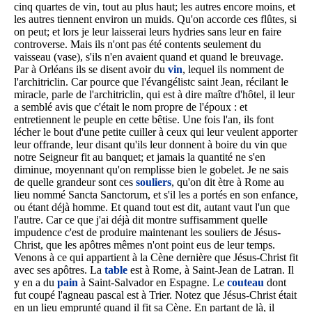
cinq quartes de vin, tout au plus haut; les autres encore moins, et
les autres tiennent environ un muids. Qu'on accorde ces flûtes, si
on peut; et lors je leur laisserai leurs hydries sans leur en faire
controverse. Mais ils n'ont pas été contents seulement du
vaisseau (vase), s'ils n'en avaient quand et quand le breuvage.
Par à Orléans ils se disent avoir du
vin
, lequel ils nomment de
l'architriclin. Car pource que l'évangélistc saint Jean, récilant le
miracle, parle de l'architriclin, qui est à dire maître d'hôtel, il leur
a semblé avis que c'était le nom propre de l'époux : et
entretiennent le peuple en cette bêtise. Une fois l'an, ils font
lécher le bout d'une petite cuiller à ceux qui leur veulent apporter
leur offrande, leur disant qu'ils leur donnent à boire du vin que
notre Seigneur fit au banquet; et jamais la quantité ne s'en
diminue, moyennant qu'on remplisse bien le gobelet. Je ne sais
de quelle grandeur sont ces
souliers
, qu'on dit ètre à Rome au
lieu nommé Sancta Sanctorum, et s'il les a portés en son enfance,
ou étant déjà homme. Et quand tout est dit, autant vaut l'un que
l'autre. Car ce que j'ai déjà dit montre suffisamment quelle
impudence c'est de produire maintenant les souliers de Jésus-
Christ, que les apôtres mêmes n'ont point eus de leur temps.
Venons à ce qui appartient à la Cène dernière que Jésus-Christ fit
avec ses apôtres. La
table
est à Rome, à Saint-Jean de Latran. Il
y en a du
pain
à Saint-Salvador en Espagne. Le
couteau
dont
fut coupé l'agneau pascal est à Trier. Notez que Jésus-Christ était
en un lieu emprunté quand il fit sa Cène. En partant de là, il