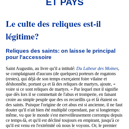
ET PAYS
Le culte des reliques est-il
légitime?
Reliques des saints: on laisse le principal
pour l'accessoire
Saint Augustin, au livre qu'il a intitulé:
Du Labeur des Moines
,
se complaignant d'aucuns (de quelques) porteurs de rogatons
(restes), qui déjà de son temps exerçaient foire vilaine et
déshonnête, portant ça et là des reliques de martyrs, ajoute, «
voire si ce sont reliques de martyrs. » Par lequel mot il signifie
que dès lors il se commettait de l'abus et tromperie, en faisant
croire au simple peuple que des os recueillis ça et là étaient os
des saints. Puisque l'origine de cet abus est si ancienne, il ne faut
douter qu'il n'ait bien été multiplié cependant, par si longtemps:
même, vu que le monde s'est merveilleusement corrompu depuis
ce temps-là, et qu'il est décliné toujours en empirant, jusqu'à ce
qu'il est venu en l'extrémité où nous le voyons. Or, le premier