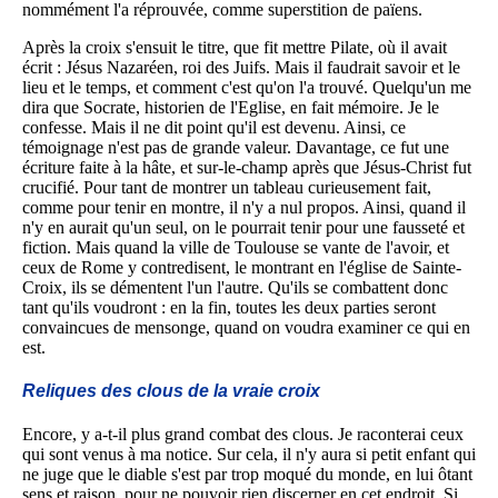
nommément l'a réprouvée, comme superstition de païens.
Après la croix s'ensuit le titre, que fit mettre Pilate, où il avait
écrit : Jésus Nazaréen, roi des Juifs. Mais il faudrait savoir et le
lieu et le temps, et comment c'est qu'on l'a trouvé. Quelqu'un me
dira que Socrate, historien de l'Eglise, en fait mémoire. Je le
confesse. Mais il ne dit point qu'il est devenu. Ainsi, ce
témoignage n'est pas de grande valeur. Davantage, ce fut une
écriture faite à la hâte, et sur-le-champ après que Jésus-Christ fut
crucifié. Pour tant de montrer un tableau curieusement fait,
comme pour tenir en montre, il n'y a nul propos. Ainsi, quand il
n'y en aurait qu'un seul, on le pourrait tenir pour une fausseté et
fiction. Mais quand la ville de Toulouse se vante de l'avoir, et
ceux de Rome y contredisent, le montrant en l'église de Sainte-
Croix, ils se démentent l'un l'autre. Qu'ils se combattent donc
tant qu'ils voudront : en la fin, toutes les deux parties seront
convaincues de mensonge, quand on voudra examiner ce qui en
est.
Reliques des clous de la vraie croix
Encore, y a-t-il plus grand combat des clous. Je raconterai ceux
qui sont venus à ma notice. Sur cela, il n'y aura si petit enfant qui
ne juge que le diable s'est par trop moqué du monde, en lui ôtant
sens et raison, pour ne pouvoir rien discerner en cet endroit. Si