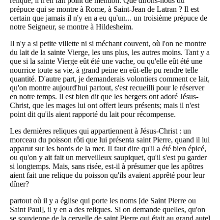
relique, il n'en fait point de mention. Que dirons-nous du
prépuce qui se montre à Rome, à Saint-Jean de Latran ? Il est
certain que jamais il n'y en a eu qu'un... un troisième prépuce de
notre Seigneur, se montre à Hildesheim.
Il n'y a si petite villette ni si méchant couvent, où l'on ne montre
du lait de la sainte Vierge, les uns plus, les autres moins. Tant y a
que si la sainte Vierge eût été une vache, ou qu'elle eût été une
nourrice toute sa vie, à grand peine en eût-elle pu rendre telle
quantité. D'autre part, je demanderais volontiers comment ce lait,
qu'on montre aujourd'hui partout, s'est recueilli pour le réserver
en notre temps. Il est bien dit que les bergers ont adoré Jésus-
Christ, que les mages lui ont offert leurs présents; mais il n'est
point dit qu'ils aient rapporté du lait pour récompense.
Les dernières reliques qui appartiennent à Jésus-Christ : un
morceau du poisson rôti que lui présenta saint Pierre, quand il lui
apparut sur les bords de la mer. Il faut dire qu'il a été bien épicé,
ou qu'on y ait fait un merveilleux saupiquet, qu'il s'est pu garder
si longtemps. Mais, sans risée, est-il à présumer que les apôtres
aient fait une relique du poisson qu'ils avaient apprêté pour leur
dîner?
partout où il y a église qui porte les noms [de Saint Pierre ou
Saint Paul], il y en a des reliques. Si on demande quelles, qu'on
se souvienne de la cervelle de saint Pierre qui était au grand autel