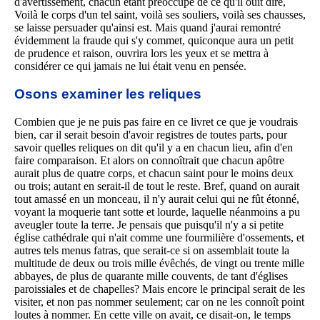
d'avertissement, chacun étant préoccupé de ce qu'il ouit dire,
Voilà le corps d'un tel saint, voilà ses souliers, voilà ses chausses,
se laisse persuader qu'ainsi est. Mais quand j'aurai remontré
évidemment la fraude qui s'y commet, quiconque aura un petit
de prudence et raison, ouvrira lors les yeux et se mettra à
considérer ce qui jamais ne lui était venu en pensée.
Osons examiner les reliques
Combien que je ne puis pas faire en ce livret ce que je voudrais
bien, car il serait besoin d'avoir registres de toutes parts, pour
savoir quelles reliques on dit qu'il y a en chacun lieu, afin d'en
faire comparaison. Et alors on connoîtrait que chacun apôtre
aurait plus de quatre corps, et chacun saint pour le moins deux
ou trois; autant en serait-il de tout le reste. Bref, quand on aurait
tout amassé en un monceau, il n'y aurait celui qui ne fût étonné,
voyant la moquerie tant sotte et lourde, laquelle néanmoins a pu
aveugler toute la terre. Je pensais que puisqu'il n'y a si petite
église cathédrale qui n'ait comme une fourmilière d'ossements, et
autres tels menus fatras, que serait-ce si on assemblait toute la
multitude de deux ou trois mille évêchés, de vingt ou trente mille
abbayes, de plus de quarante mille couvents, de tant d'églises
paroissiales et de chapelles? Mais encore le principal serait de les
visiter, et non pas nommer seulement; car on ne les connoît point
loutes à nommer. En cette ville on avait, ce disait-on, le temps