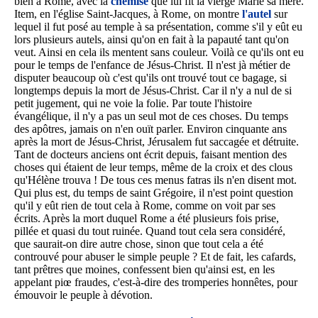
bien à Rome, avec la
chemise
que lui fit la vierge Marie sa mère.
Item, en l'église Saint-Jacques, à Rome, on montre
l'autel
sur
lequel il fut posé au temple à sa présentation, comme s'il y eût eu
lors plusieurs autels, ainsi qu'on en fait à la papauté tant qu'on
veut. Ainsi en cela ils mentent sans couleur. Voilà ce qu'ils ont eu
pour le temps de l'enfance de Jésus-Christ. Il n'est jà métier de
disputer beaucoup où c'est qu'ils ont trouvé tout ce bagage, si
longtemps depuis la mort de Jésus-Christ. Car il n'y a nul de si
petit jugement, qui ne voie la folie. Par toute l'histoire
évangélique, il n'y a pas un seul mot de ces choses. Du temps
des apôtres, jamais on n'en ouït parler. Environ cinquante ans
après la mort de Jésus-Christ, Jérusalem fut saccagée et détruite.
Tant de docteurs anciens ont écrit depuis, faisant mention des
choses qui étaient de leur temps, même de la croix et des clous
qu'Hélène trouva ! De tous ces menus fatras ils n'en disent mot.
Qui plus est, du temps de saint Grégoire, il n'est point question
qu'il y eût rien de tout cela à Rome, comme on voit par ses
écrits. Après la mort duquel Rome a été plusieurs fois prise,
pillée et quasi du tout ruinée. Quand tout cela sera considéré,
que saurait-on dire autre chose, sinon que tout cela a été
controuvé pour abuser le simple peuple ? Et de fait, les cafards,
tant prêtres que moines, confessent bien qu'ainsi est, en les
appelant piœ fraudes, c'est-à-dire des tromperies honnêtes, pour
émouvoir le peuple à dévotion.