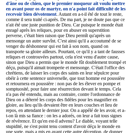
d'âne ou de chien, que le premier moqueur ait voulu mettre
en avant pour os de martyr, on n'a point fait difficulté de les
recevoir bien dévotement
. Autant en a-t-il été de tout le reste,
comme il sera traité ci-après. De ma part, je ne doute pas que ce
n'ait été une juste punition de Dieu. Car puisque le monde était
enragé après les reliques, pour en abuser en superstition
perverse, c'était bien raison que Dieu permît qu'après un
mensonge un autre survînt. C'est ainsi qu'il a accoutumé de se
venger du déshonneur qui est fait à son nom, quand on
transporte sa gloire ailleurs. Pourtant, ce qu'il y a tant de fausses
reliques et controuvées partout, cela n'est venu d'autre cause,
sinon que Dieu a permis que le monde fût doublement trompé et
déçu, puisqu'il aimait tromperie et mensonge. C'était l'office des
chrétiens, de laisser les corps des saints en leur sépulcre pour
obéir à cette sentence universelle, que tout homme est poussière
et retournera en poussière : non pas de les élever en pompe et
somptuosité, pour faire une résurrection devant le temps. Cela
n'a pas été entendu, mais au contraire, contre l'ordonnance de
Dieu on a déterré les corps des fidèles pour les magnifier en
gloire, au lieu qu'ils devaient être en leurs couches et lieu de
repos, en attendant le dernier jour. On a appélé de les avoir, et a-
t-on là mis sa fiance : on les a adorés, on leur a fait tous signes
de révérence. Et qu'en est-il advenu? Le diable, voyant telle
stupidité, ne s'est point tenu content d'avoir déçu le monde en
une sorte, mais a mis en avant cette autre déception, de donner