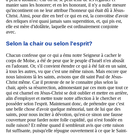
manier sans les honorer; et en les honorant, il n'y a nulle mesure
qu'incontinent on ne leur attribue l'honneur qui était dû à Jésus-
Christ. Ainsi, pour dire en bref ce qui en est, la convoitise d'avoir
des reliques n'est quasi jamais sans superstition, et, qui pis est,
elle est mère d'idolâtrie, laquelle est ordinairement conjointe
avec.
Selon la chair ou selon l'esprit?
Chacun confesse que ce qui a ému notre Seigneur à cacher le
corps de Moïse, a été de peur que le peuple d'Israël n'en abusât
en l'adorant. Or, s'il convient étendre ce qui à été fait en un saint,
à tous les autres, vu que c'est une même raison. Mais encore que
nous laissions là les saints, avisons que dit saint Paul de Jésus-
Christ même. Car il proteste de ne le connaitre plus selon la
chair, après sa résurrection, admonestant par ces mots que tout ce
qui est charnel en Jésus-Christ se doit oublier et mettre en arrière,
alin d'employer et mettre toute notre affection à le chercher et
posséder selon l'esprit. Maintenant donc, de prétendre que c'est
une belle chose d'avoir quelque mémorial, tant de lui que des
saints, pour nous inciter à dévotion, qu'est-ce sinon une fausse
couverture pour farder notre folle cupidité, qui n'est fondée en
nulle raison? Et même quand il semblerait avis que cette raison
fut suffisante, puisqu'elle répugne ouvertement à ce que le Saint-