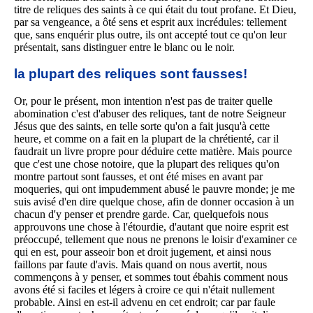
titre de reliques des saints à ce qui était du tout profane. Et Dieu,
par sa vengeance, a ôté sens et esprit aux incrédules: tellement
que, sans enquérir plus outre, ils ont accepté tout ce qu'on leur
présentait, sans distinguer entre le blanc ou le noir.
la plupart des reliques sont fausses!
Or, pour le présent, mon intention n'est pas de traiter quelle
abomination c'est d'abuser des reliques, tant de notre Seigneur
Jésus que des saints, en telle sorte qu'on a fait jusqu'à cette
heure, et comme on a fait en la plupart de la chrétienté, car il
faudrait un livre propre pour déduire cette matière. Mais pource
que c'est une chose notoire, que la plupart des reliques qu'on
montre partout sont fausses, et ont été mises en avant par
moqueries, qui ont impudemment abusé le pauvre monde; je me
suis avisé d'en dire quelque chose, afin de donner occasion à un
chacun d'y penser et prendre garde. Car, quelquefois nous
approuvons une chose à l'étourdie, d'autant que noire esprit est
préoccupé, tellement que nous ne prenons le loisir d'examiner ce
qui en est, pour asseoir bon et droit jugement, et ainsi nous
faillons par faute d'avis. Mais quand on nous avertit, nous
commençons à y penser, et sommes tout ébahis comment nous
avons été si faciles et légers à croire ce qui n'était nullement
probable. Ainsi en est-il advenu en cet endroit; car par faule