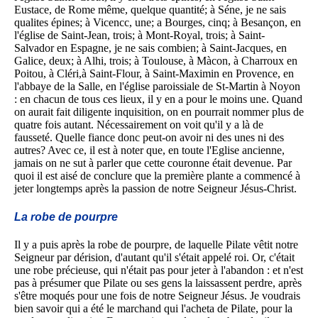
Eustace, de Rome même, quelque quantité; à Séne, je ne sais
qualites épines; à Vicencc, une; a Bourges, cinq; à Besançon, en
l'église de Saint-Jean, trois; à Mont-Royal, trois; à Saint-
Salvador en Espagne, je ne sais combien; à Saint-Jacques, en
Galice, deux; à Alhi, trois; à Toulouse, à Màcon, à Charroux en
Poitou, à Cléri,à Saint-Flour, à Saint-Maximin en Provence, en
l'abbaye de la Salle, en l'église paroissiale de St-Martin à Noyon
: en chacun de tous ces lieux, il y en a pour le moins une. Quand
on aurait fait diligente inquisition, on en pourrait nommer plus de
quatre fois autant. Nécessairement on voit qu'il y a là de
fausseté. Quelle fiance donc peut-on avoir ni des unes ni des
autres? Avec ce, il est à noter que, en toute l'Eglise ancienne,
jamais on ne sut à parler que cette couronne était devenue. Par
quoi il est aisé de conclure que la première plante a commencé à
jeter longtemps après la passion de notre Seigneur Jésus-Christ.
La robe de pourpre
Il y a puis après la robe de pourpre, de laquelle Pilate vêtit notre
Seigneur par dérision, d'autant qu'il s'était appelé roi. Or, c'était
une robe précieuse, qui n'était pas pour jeter à l'abandon : et n'est
pas à présumer que Pilate ou ses gens la laissassent perdre, après
s'être moqués pour une fois de notre Seigneur Jésus. Je voudrais
bien savoir qui a été le marchand qui l'acheta de Pilate, pour la