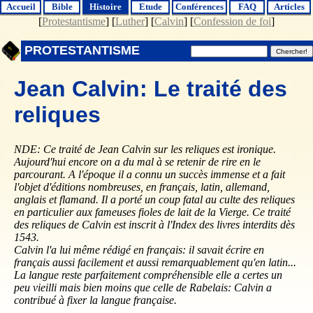
Accueil
Bible
Histoire
Etude
Conférences
FAQ
Articles
[
Protestantisme
] [
Luther
] [
Calvin
] [
Confession de foi
]
PROTESTANTISME
Jean Calvin: Le traité des
reliques
NDE: Ce traité de Jean Calvin sur les reliques est ironique.
Aujourd'hui encore on a du mal à se retenir de rire en le
parcourant. A l'époque il a connu un succès immense et a fait
l'objet d'éditions nombreuses, en français, latin, allemand,
anglais et flamand. Il a porté un coup fatal au culte des reliques
en particulier aux fameuses fioles de lait de la Vierge. Ce traité
des reliques de Calvin est inscrit à l'Index des livres interdits dès
1543.
Calvin l'a lui même rédigé en français: il savait écrire en
français aussi facilement et aussi remarquablement qu'en latin...
La langue reste parfaitement compréhensible elle a certes un
peu vieilli mais bien moins que celle de Rabelais: Calvin a
contribué à fixer la langue française.