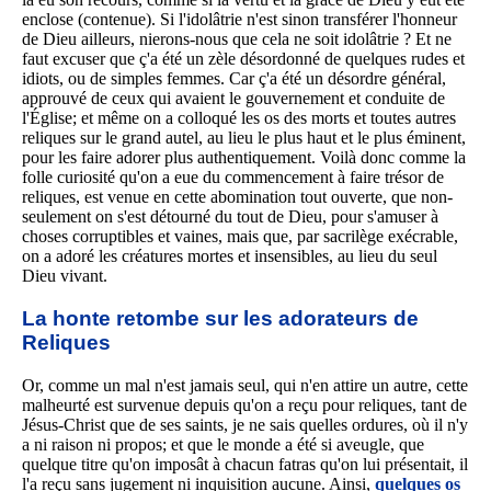
enclose (contenue). Si l'idolâtrie n'est sinon transférer l'honneur
de Dieu ailleurs, nierons-nous que cela ne soit idolâtrie ? Et ne
faut excuser que ç'a été un zèle désordonné de quelques rudes et
idiots, ou de simples femmes. Car ç'a été un désordre général,
approuvé de ceux qui avaient le gouvernement et conduite de
l'Église; et même on a colloqué les os des morts et toutes autres
reliques sur le grand autel, au lieu le plus haut et le plus éminent,
pour les faire adorer plus authentiquement. Voilà donc comme la
folle curiosité qu'on a eue du commencement à faire trésor de
reliques, est venue en cette abomination tout ouverte, que non-
seulement on s'est détourné du tout de Dieu, pour s'amuser à
choses corruptibles et vaines, mais que, par sacrilège exécrable,
on a adoré les créatures mortes et insensibles, au lieu du seul
Dieu vivant.
La honte retombe sur les adorateurs de
Reliques
Or, comme un mal n'est jamais seul, qui n'en attire un autre, cette
malheurté est survenue depuis qu'on a reçu pour reliques, tant de
Jésus-Christ que de ses saints, je ne sais quelles ordures, où il n'y
a ni raison ni propos; et que le monde a été si aveugle, que
quelque titre qu'on imposât à chacun fatras qu'on lui présentait, il
l'a reçu sans jugement ni inquisition aucune. Ainsi,
quelques os