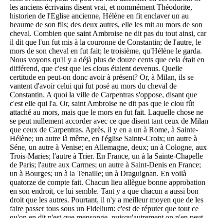
les anciens écrivains disent vrai, et nommément Théodorite,
historien de l'Eglise ancienne, Hélène en fit enclaver un au
heaume de son fils; des deux autres, elle les mit au mors de son
cheval. Combien que saint Ambroise ne dit pas du tout ainsi, car
il dit que l'un fut mis à la couronne de Constantin; de l'autre, le
mors de son cheval en fut fait; le troisième, qu'Hélène le garda.
Nous voyons qu'il y a déjà plus de douze cents que cela était en
différend, que c'est que les clous étaient devenus. Quelle
certitude en peut-on donc avoir à présent? Or, à Milan, ils se
vantent d'avoir celui qui fut posé au mors du cheval de
Constantin. A quoi la ville de Carpentras s'oppose, disant que
c'est elle qui l'a. Or, saint Ambroise ne dit pas que le clou fût
attaché au mors, mais que le mors en fut fait. Laquelle chose ne
se peut nullement accorder avec ce que disent tant ceux de Milan
que ceux de Carpentras. Après, il y en a un à Rome, à Sainte-
Hélène; un autre là même, en l'église Sainte-Croix; un autre à
Séne, un autre à Venise; en Allemagne, deux; un à Cologne, aux
Trois-Maries; l'autre à Trier. En France, un à la Sainte-Chapelle
de Paris; l'autre aux Carmes; un autre à Saint-Denis en France;
un à Bourges; un à la Tenaille; un à Draguignan. En voilà
quatorze de compte fait. Chacun lieu allègue bonne approbation
en son endroit, ce lui semble. Tant y a que chacun a aussi bon
droit que les autres. Pourtant, il n'y a meilleur moyen que de les
faire passer tous sous un Fidelium: c'est de réputer que tout ce
qu'on en dit n'est que mensonge, puisqu'autrement on n'en peut