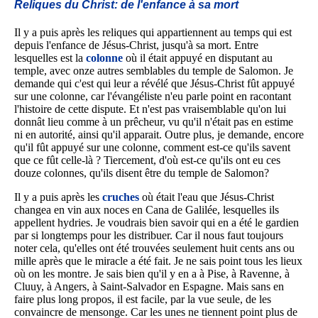
Reliques du Christ: de l'enfance à sa mort
Il y a puis après les reliques qui appartiennent au temps qui est
depuis l'enfance de Jésus-Christ, jusqu'à sa mort. Entre
lesquelles est la
colonne
où il était appuyé en disputant au
temple, avec onze autres semblables du temple de Salomon. Je
demande qui c'est qui leur a révélé que Jésus-Christ fût appuyé
sur une colonne, car l'évangéliste n'eu parle point en racontant
l'histoire de cette dispute. Et n'est pas vraisemblable qu'on lui
donnât lieu comme à un prêcheur, vu qu'il n'était pas en estime
ni en autorité, ainsi qu'il apparait. Outre plus, je demande, encore
qu'il fût appuyé sur une colonne, comment est-ce qu'ils savent
que ce fût celle-là ? Tiercement, d'où est-ce qu'ils ont eu ces
douze colonnes, qu'ils disent être du temple de Salomon?
Il y a puis après les
cruches
où était l'eau que Jésus-Christ
changea en vin aux noces en Cana de Galilée, lesquelles ils
appellent hydries. Je voudrais bien savoir qui en a été le gardien
par si longtemps pour les distribuer. Car il nous faut toujours
noter cela, qu'elles ont été trouvées seulement huit cents ans ou
mille après que le miracle a été fait. Je ne sais point tous les lieux
où on les montre. Je sais bien qu'il y en a à Pise, à Ravenne, à
Cluuy, à Angers, à Saint-Salvador en Espagne. Mais sans en
faire plus long propos, il est facile, par la vue seule, de les
convaincre de mensonge. Car les unes ne tiennent point plus de