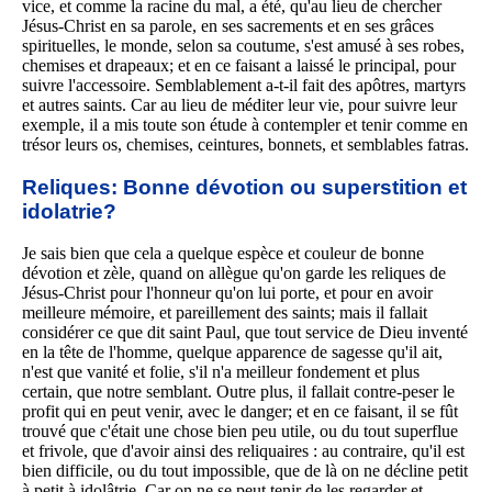
vice, et comme la racine du mal, a été, qu'au lieu de chercher
Jésus-Christ en sa parole, en ses sacrements et en ses grâces
spirituelles, le monde, selon sa coutume, s'est amusé à ses robes,
chemises et drapeaux; et en ce faisant a laissé le principal, pour
suivre l'accessoire. Semblablement a-t-il fait des apôtres, martyrs
et autres saints. Car au lieu de méditer leur vie, pour suivre leur
exemple, il a mis toute son étude à contempler et tenir comme en
trésor leurs os, chemises, ceintures, bonnets, et semblables fatras.
Reliques: Bonne dévotion ou superstition et
idolatrie?
Je sais bien que cela a quelque espèce et couleur de bonne
dévotion et zèle, quand on allègue qu'on garde les reliques de
Jésus-Christ pour l'honneur qu'on lui porte, et pour en avoir
meilleure mémoire, et pareillement des saints; mais il fallait
considérer ce que dit saint Paul, que tout service de Dieu inventé
en la tête de l'homme, quelque apparence de sagesse qu'il ait,
n'est que vanité et folie, s'il n'a meilleur fondement et plus
certain, que notre semblant. Outre plus, il fallait contre-peser le
profit qui en peut venir, avec le danger; et en ce faisant, il se fût
trouvé que c'était une chose bien peu utile, ou du tout superflue
et frivole, que d'avoir ainsi des reliquaires : au contraire, qu'il est
bien difficile, ou du tout impossible, que de là on ne décline petit
à petit à idolâtrie. Car on ne se peut tenir de les regarder et