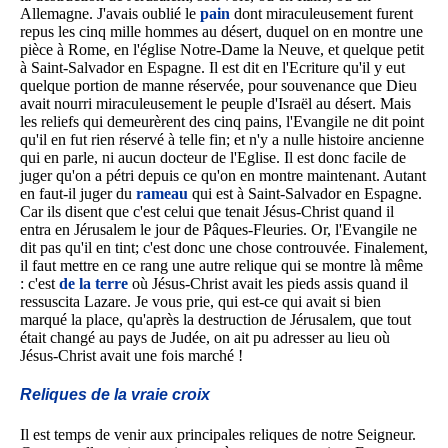
Allemagne. J'avais oublié le
pain
dont miraculeusement furent
repus les cinq mille hommes au désert, duquel on en montre une
pièce à Rome, en l'église Notre-Dame la Neuve, et quelque petit
à Saint-Salvador en Espagne. Il est dit en l'Ecriture qu'il y eut
quelque portion de manne réservée, pour souvenance que Dieu
avait nourri miraculeusement le peuple d'Israël au désert. Mais
les reliefs qui demeurèrent des cinq pains, l'Evangile ne dit point
qu'il en fut rien réservé à telle fin; et n'y a nulle histoire ancienne
qui en parle, ni aucun docteur de l'Eglise. Il est donc facile de
juger qu'on a pétri depuis ce qu'on en montre maintenant. Autant
en faut-il juger du
rameau
qui est à Saint-Salvador en Espagne.
Car ils disent que c'est celui que tenait Jésus-Christ quand il
entra en Jérusalem le jour de Pâques-Fleuries. Or, l'Evangile ne
dit pas qu'il en tint; c'est donc une chose controuvée. Finalement,
il faut mettre en ce rang une autre relique qui se montre là même
: c'est
de la terre
où Jésus-Christ avait les pieds assis quand il
ressuscita Lazare. Je vous prie, qui est-ce qui avait si bien
marqué la place, qu'après la destruction de Jérusalem, que tout
était changé au pays de Judée, on ait pu adresser au lieu où
Jésus-Christ avait une fois marché !
Reliques de la vraie croix
Il est temps de venir aux principales reliques de notre Seigneur.