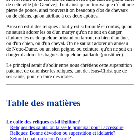
de cette ville [de Genève]. Tout ainsi qu'on trouva que c'était une
pierre de ponce, ainsi trouverait-on beaucoup d'os de chevaux
ou de chiens, qu'on attribue à ces deux apôtres.
Ainsi en est-il des reliques : tout y est si brouillé et confus, qu'on
ne saurait adorer les os d'un martyr qu'on ne soit en danger
d'adorer les os de quelque brigand ou larron, ou bien d'un âne,
ou d'un chien, ou d'un cheval. On ne saurait adorer un anneau
de Notre-Dame, ou un sien peigne, ou ceinture, qu'on ne soit en
danger d'adorer les bagues de quelque paillarde (prostituée).
Le principal serait d'abolir entre nous chrétiens cette superstition
païenne, de canoniser les reliques, tant de Jésus-Christ que de
ses saints, pour en faire des idoles.
Table des matières
Le culte des reliques est-il légitime?
Reliques des saints: on laisse le principal pour l'accessoire
Reliques: Bonne dévotion ou superstition et idolatrie?
Selon la chair ou selon l'esprit?