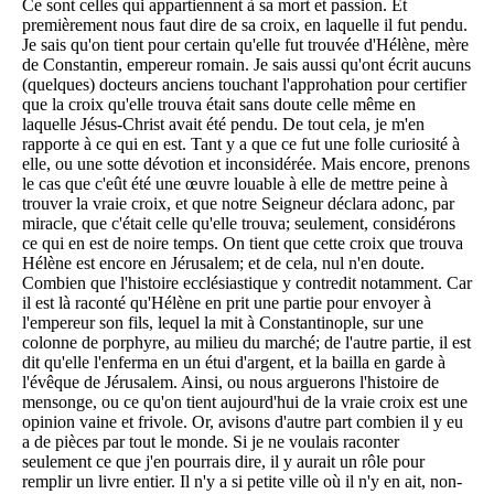
Ce sont celles qui appartiennent à sa mort et passion. Et
premièrement nous faut dire de sa croix, en laquelle il fut pendu.
Je sais qu'on tient pour certain qu'elle fut trouvée d'Hélène, mère
de Constantin, empereur romain. Je sais aussi qu'ont écrit aucuns
(quelques) docteurs anciens touchant l'approhation pour certifier
que la croix qu'elle trouva était sans doute celle même en
laquelle Jésus-Christ avait été pendu. De tout cela, je m'en
rapporte à ce qui en est. Tant y a que ce fut une folle curiosité à
elle, ou une sotte dévotion et inconsidérée. Mais encore, prenons
le cas que c'eût été une œuvre louable à elle de mettre peine à
trouver la vraie croix, et que notre Seigneur déclara adonc, par
miracle, que c'était celle qu'elle trouva; seulement, considérons
ce qui en est de noire temps. On tient que cette croix que trouva
Hélène est encore en Jérusalem; et de cela, nul n'en doute.
Combien que l'histoire ecclésiastique y contredit notamment. Car
il est là raconté qu'Hélène en prit une partie pour envoyer à
l'empereur son fils, lequel la mit à Constantinople, sur une
colonne de porphyre, au milieu du marché; de l'autre partie, il est
dit qu'elle l'enferma en un étui d'argent, et la bailla en garde à
l'évêque de Jérusalem. Ainsi, ou nous arguerons l'histoire de
mensonge, ou ce qu'on tient aujourd'hui de la vraie croix est une
opinion vaine et frivole. Or, avisons d'autre part combien il y eu
a de pièces par tout le monde. Si je ne voulais raconter
seulement ce que j'en pourrais dire, il y aurait un rôle pour
remplir un livre entier. Il n'y a si petite ville où il n'y en ait, non-