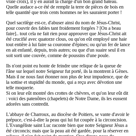
vraie croix], il y en aurait la charge d'un bon grand bateau.
Quelle audace a-ce été de remplir la terre de pièces de bois en
telle quantité que trois cents hommes ne les sauraient porter !
Quel sacrilège est-ce, d'abuser ainsi du nom de Jésus-Christ,
pour couvrir des fables tant froidement forgées ? [On a beau
faire].. tout cela ne fait rien pour approuver que Jésus-Christ ait
été crucifié avec quatorze clous, ou qu'on eût employé une haie
tout entière à lui faire sa couronne d'épines; ou qu'un fer de lance
en ait enfanté, depuis, trois autres; ou que d'un suaire seul il en
soit sorti une couvée, comme de poussins d'une poule.
Ils n'ont point eu honte de feindre une relique de la queue de
l'âne sur lequel notre Seigneur fut porté, ils la montrent à Gènes.
Mais il ne nous faut étonner non plus de leur impudence, que de
la sottise et stupidité du monde, qui a reçu avec dévotion une
telle moquerie.
Si on leur eût montré des crottes de chèvres, et qu'on leur eût dit
: voici des patenôtres (chapelets) de Notre Dame, ils les eussent
adorées sans contredit.
L'abbaye de Charroux, au diocèse de Poitiers, se vante d'avoir le
prépuce, c'est-à-dire la peau qui lui fut coupée à la circoncision.
L'Evangéliste saint Luc raconte bien que notre Seigneur Jésus a
été circoncis; mais que la peau ait été gardée, pour la réserver en