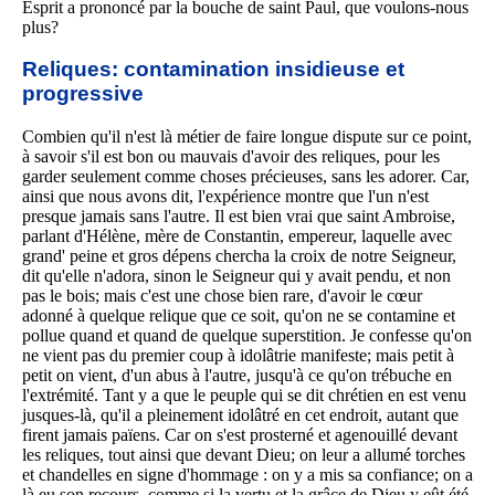
Esprit a prononcé par la bouche de saint Paul, que voulons-nous
plus?
Reliques: contamination insidieuse et
progressive
Combien qu'il n'est là métier de faire longue dispute sur ce point,
à savoir s'il est bon ou mauvais d'avoir des reliques, pour les
garder seulement comme choses précieuses, sans les adorer. Car,
ainsi que nous avons dit, l'expérience montre que l'un n'est
presque jamais sans l'autre. Il est bien vrai que saint Ambroise,
parlant d'Hélène, mère de Constantin, empereur, laquelle avec
grand' peine et gros dépens chercha la croix de notre Seigneur,
dit qu'elle n'adora, sinon le Seigneur qui y avait pendu, et non
pas le bois; mais c'est une chose bien rare, d'avoir le cœur
adonné à quelque relique que ce soit, qu'on ne se contamine et
pollue quand et quand de quelque superstition. Je confesse qu'on
ne vient pas du premier coup à idolâtrie manifeste; mais petit à
petit on vient, d'un abus à l'autre, jusqu'à ce qu'on trébuche en
l'extrémité. Tant y a que le peuple qui se dit chrétien en est venu
jusques-là, qu'il a pleinement idolâtré en cet endroit, autant que
firent jamais païens. Car on s'est prosterné et agenouillé devant
les reliques, tout ainsi que devant Dieu; on leur a allumé torches
et chandelles en signe d'hommage : on y a mis sa confiance; on a
là eu son recours, comme si la vertu et la grâce de Dieu y eût été