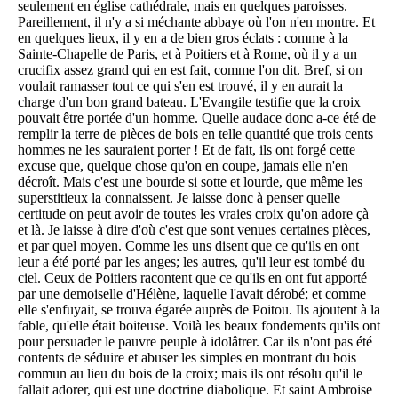
seulement en église cathédrale, mais en quelques paroisses.
Pareillement, il n'y a si méchante abbaye où l'on n'en montre. Et
en quelques lieux, il y en a de bien gros éclats : comme à la
Sainte-Chapelle de Paris, et à Poitiers et à Rome, où il y a un
crucifix assez grand qui en est fait, comme l'on dit. Bref, si on
voulait ramasser tout ce qui s'en est trouvé, il y en aurait la
charge d'un bon grand bateau. L'Evangile testifie que la croix
pouvait être portée d'un homme. Quelle audace donc a-ce été de
remplir la terre de pièces de bois en telle quantité que trois cents
hommes ne les sauraient porter ! Et de fait, ils ont forgé cette
excuse que, quelque chose qu'on en coupe, jamais elle n'en
décroît. Mais c'est une bourde si sotte et lourde, que même les
superstitieux la connaissent. Je laisse donc à penser quelle
certitude on peut avoir de toutes les vraies croix qu'on adore çà
et là. Je laisse à dire d'où c'est que sont venues certaines pièces,
et par quel moyen. Comme les uns disent que ce qu'ils en ont
leur a été porté par les anges; les autres, qu'il leur est tombé du
ciel. Ceux de Poitiers racontent que ce qu'ils en ont fut apporté
par une demoiselle d'Hélène, laquelle l'avait dérobé; et comme
elle s'enfuyait, se trouva égarée auprès de Poitou. Ils ajoutent à la
fable, qu'elle était boiteuse. Voilà les beaux fondements qu'ils ont
pour persuader le pauvre peuple à idolâtrer. Car ils n'ont pas été
contents de séduire et abuser les simples en montrant du bois
commun au lieu du bois de la croix; mais ils ont résolu qu'il le
fallait adorer, qui est une doctrine diabolique. Et saint Ambroise