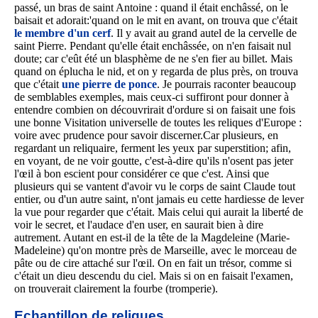
passé, un bras de saint Antoine : quand il était enchâssé, on le
baisait et adorait:'quand on le mit en avant, on trouva que c'était
le membre d'un cerf
. Il y avait au grand autel de la cervelle de
saint Pierre. Pendant qu'elle était enchâssée, on n'en faisait nul
doute; car c'eût été un blasphème de ne s'en fier au billet. Mais
quand on éplucha le nid, et on y regarda de plus près, on trouva
que c'était
une pierre de ponce
. Je pourrais raconter beaucoup
de semblables exemples, mais ceux-ci suffiront pour donner à
entendre combien on découvrirait d'ordure si on faisait une fois
une bonne Visitation universelle de toutes les reliques d'Europe :
voire avec prudence pour savoir discerner.Car plusieurs, en
regardant un reliquaire, ferment les yeux par superstition; afin,
en voyant, de ne voir goutte, c'est-à-dire qu'ils n'osent pas jeter
l'œil à bon escient pour considérer ce que c'est. Ainsi que
plusieurs qui se vantent d'avoir vu le corps de saint Claude tout
entier, ou d'un autre saint, n'ont jamais eu cette hardiesse de lever
la vue pour regarder que c'était. Mais celui qui aurait la liberté de
voir le secret, et l'audace d'en user, en saurait bien à dire
autrement. Autant en est-il de la tête de la Magdeleine (Marie-
Madeleine) qu'on montre près de Marseille, avec le morceau de
pâte ou de cire attaché sur l'œil. On en fait un trésor, comme si
c'était un dieu descendu du ciel. Mais si on en faisait l'examen,
on trouverait clairement la fourbe (tromperie).
Echantillon de reliques