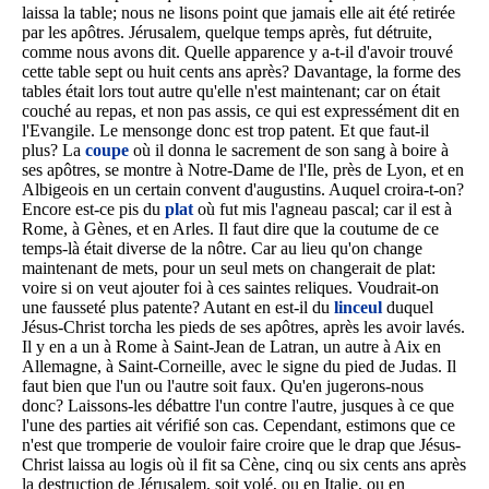
laissa la table; nous ne lisons point que jamais elle ait été retirée
par les apôtres. Jérusalem, quelque temps après, fut détruite,
comme nous avons dit. Quelle apparence y a-t-il d'avoir trouvé
cette table sept ou huit cents ans après? Davantage, la forme des
tables était lors tout autre qu'elle n'est maintenant; car on était
couché au repas, et non pas assis, ce qui est expressément dit en
l'Evangile. Le mensonge donc est trop patent. Et que faut-il
plus? La
coupe
où il donna le sacrement de son sang à boire à
ses apôtres, se montre à Notre-Dame de l'Ile, près de Lyon, et en
Albigeois en un certain convent d'augustins. Auquel croira-t-on?
Encore est-ce pis du
plat
où fut mis l'agneau pascal; car il est à
Rome, à Gènes, et en Arles. Il faut dire que la coutume de ce
temps-là était diverse de la nôtre. Car au lieu qu'on change
maintenant de mets, pour un seul mets on changerait de plat:
voire si on veut ajouter foi à ces saintes reliques. Voudrait-on
une fausseté plus patente? Autant en est-il du
linceul
duquel
Jésus-Christ torcha les pieds de ses apôtres, après les avoir lavés.
Il y en a un à Rome à Saint-Jean de Latran, un autre à Aix en
Allemagne, à Saint-Corneille, avec le signe du pied de Judas. Il
faut bien que l'un ou l'autre soit faux. Qu'en jugerons-nous
donc? Laissons-les débattre l'un contre l'autre, jusques à ce que
l'une des parties ait vérifié son cas. Cependant, estimons que ce
n'est que tromperie de vouloir faire croire que le drap que Jésus-
Christ laissa au logis où il fit sa Cène, cinq ou six cents ans après
la destruction de Jérusalem, soit volé, ou en Italie, ou en