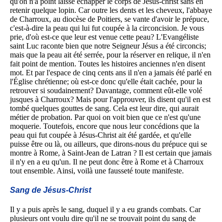
qu'on n'a point laissé échapper le corps de Jésus-christ sans en
retenir quelque lopin. Car outre les dents et les cheveux, l'abbaye
de Charroux, au diocèse de Poitiers, se vante d'avoir le prépuce,
c'est-à-dire la peau qui lui fut coupée à la circoncision. Je vous
prie, d'où est-ce que leur est venue cette peau? L'Evangéliste
saint Luc raconte bien que notre Seigneur Jésus a été circoncis;
mais que la peau ait été serrée, pour la réserver en relique, il n'en
fait point de mention. Toutes les histoires anciennes n'en disent
mot. Et par l'espace de cinq cents ans il n'en a jamais été parlé en
l'Église chrétienne; où est-ce donc qu'elle était cachée, pour la
retrouver si soudainement? Davantage, comment eût-elle volé
jusques à Charroux? Mais pour l'approuver, ils disent qu'il en est
tombé quelques gouttes de sang. Cela est leur dire, qui aurait
métier de probation. Par quoi on voit bien que ce n'est qu'une
moquerie. Toutefois, encore que nous leur concédions que la
peau qui fut coupée à Jésus-Christ ait été gardée, et qu'elle
puisse être ou là, ou ailleurs, que dirons-nous du prépuce qui se
montre à Rome, à Saint-Jean de Latran ? Il est certain que jamais
il n'y en a eu qu'un. Il ne peut donc être à Rome et à Charroux
tout ensemble. Ainsi, voilà une fausseté toute manifeste.
Sang de Jésus-Christ
Il y a puis après le sang, duquel il y a eu grands combats. Car
plusieurs ont voulu dire qu'il ne se trouvait point du sang de