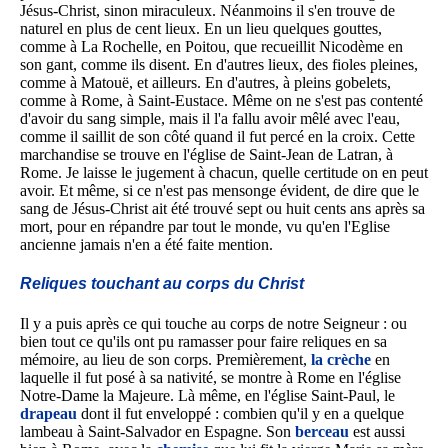
Jésus-Christ, sinon miraculeux. Néanmoins il s'en trouve de
naturel en plus de cent lieux. En un lieu quelques gouttes,
comme à La Rochelle, en Poitou, que recueillit Nicodème en
son gant, comme ils disent. En d'autres lieux, des fioles pleines,
comme à Matouë, et ailleurs. En d'autres, à pleins gobelets,
comme à Rome, à Saint-Eustace. Même on ne s'est pas contenté
d'avoir du sang simple, mais il l'a fallu avoir mêlé avec l'eau,
comme il saillit de son côté quand il fut percé en la croix. Cette
marchandise se trouve en l'église de Saint-Jean de Latran, à
Rome. Je laisse le jugement à chacun, quelle certitude on en peut
avoir. Et même, si ce n'est pas mensonge évident, de dire que le
sang de Jésus-Christ ait été trouvé sept ou huit cents ans après sa
mort, pour en répandre par tout le monde, vu qu'en l'Eglise
ancienne jamais n'en a été faite mention.
Reliques touchant au corps du Christ
Il y a puis après ce qui touche au corps de notre Seigneur : ou
bien tout ce qu'ils ont pu ramasser pour faire reliques en sa
mémoire, au lieu de son corps. Premièrement,
la crèche
en
laquelle il fut posé à sa nativité, se montre à Rome en l'église
Notre-Dame la Majeure. Là même, en l'église Saint-Paul, le
drapeau
dont il fut enveloppé : combien qu'il y en a quelque
lambeau à Saint-Salvador en Espagne. Son
berceau
est aussi