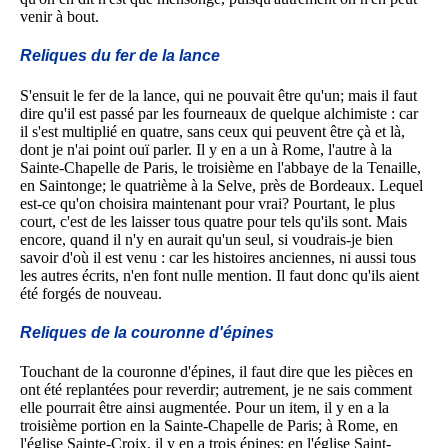
venir à bout.
Reliques du fer de la lance
S'ensuit le fer de la lance, qui ne pouvait être qu'un; mais il faut
dire qu'il est passé par les fourneaux de quelque alchimiste : car
il s'est multiplié en quatre, sans ceux qui peuvent être çà et là,
dont je n'ai point ouï parler. Il y en a un à Rome, l'autre à la
Sainte-Chapelle de Paris, le troisième en l'abbaye de la Tenaille,
en Saintonge; le quatrième à la Selve, près de Bordeaux. Lequel
est-ce qu'on choisira maintenant pour vrai? Pourtant, le plus
court, c'est de les laisser tous quatre pour tels qu'ils sont. Mais
encore, quand il n'y en aurait qu'un seul, si voudrais-je bien
savoir d'où il est venu : car les histoires anciennes, ni aussi tous
les autres écrits, n'en font nulle mention. Il faut donc qu'ils aient
été forgés de nouveau.
Reliques de la couronne d'épines
Touchant de la couronne d'épines, il faut dire que les pièces en
ont été replantées pour reverdir; autrement, je ne sais comment
elle pourrait être ainsi augmentée. Pour un item, il y en a la
troisième portion en la Sainte-Chapelle de Paris; à Rome, en
l'église Sainte-Croix, il y en a trois épines; en l'église Saint-