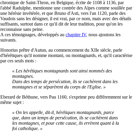
chronique de Saint-Thron, en Belgique, écrite de 1108 à 1136, par
l'abbé Radulphe, mentionne une contrée des Alpes comme souillée par
une hérésie invétérée, et que Bruno d'Asti, vers l'an 1120, parle des
Vaudois sans les désigner, il est vrai, par ce nom, mais avec des détails
suffisants, surtout dans ce qu'il dit de leur tradition, pour qu'on les
reconnaisse sans peine.
A ces témoignages, développés au
chapitre IV
, nous ajoutons les
suivants.
Honorius prêtre d'Autun, au commencement du XIIe siècle, parle
d'hérétiques qu'il nomme montani, ou montagnards, et, qu'il caractérise
par ces seuls mots :
« Les hérétiques montagnards sont ainsi nommés des
montagnes.
Dans des temps de persécution, ils se cachèrent dans les
montagnes et se séparèrent du corps de l'Eglise. »
Eberard de Béthune, vers Pau 1160, s'exprime peu différemment sur le
même sujet :
« On les appelle, dit-il, hérétiques montagnards, parce
que, dans un temps de persécution, ils se cachèrent dans
les montagnes, et pour cette cause, ils errèrent quant à la
foi catholique. »