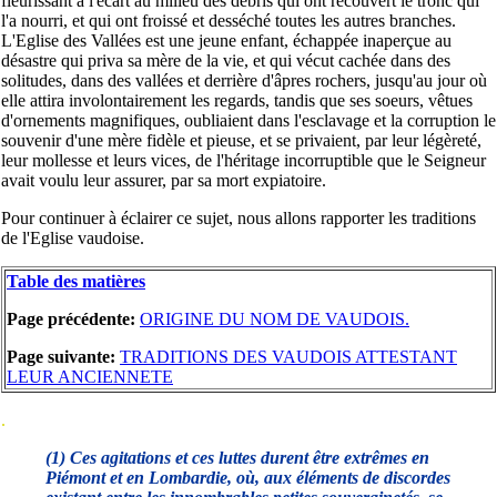
fleurissant à l'écart au milieu des débris qui ont recouvert le tronc qui
l'a nourri, et qui ont froissé et desséché toutes les autres branches.
L'Eglise des Vallées est une jeune enfant, échappée inaperçue au
désastre qui priva sa mère de la vie, et qui vécut cachée dans des
solitudes, dans des vallées et derrière d'âpres rochers, jusqu'au jour où
elle attira involontairement les regards, tandis que ses soeurs, vêtues
d'ornements magnifiques, oubliaient dans l'esclavage et la corruption le
souvenir d'une mère fidèle et pieuse, et se privaient, par leur légèreté,
leur mollesse et leurs vices, de l'héritage incorruptible que le Seigneur
avait voulu leur assurer, par sa mort expiatoire.
Pour continuer à éclairer ce sujet, nous allons rapporter les traditions
de l'Eglise vaudoise.
Table des matières
Page précédente:
ORIGINE DU NOM DE VAUDOIS.
Page suivante:
TRADITIONS DES VAUDOIS ATTESTANT
LEUR ANCIENNETE
.
(1) Ces agitations et ces luttes durent être extrêmes en
Piémont et en Lombardie, où, aux éléments de discordes