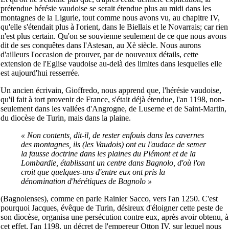
prétendue hérésie vaudoise se serait étendue plus au midi dans les
montagnes de la Ligurie, tout comme nous avons vu, au chapitre IV,
qu'elle s'étendait plus à l'orient, dans le Biellais et le Novarrais; car rien
n'est plus certain. Qu'on se souvienne seulement de ce que nous avons
dit de ses conquêtes dans l'Astesan, au Xè siècle. Nous aurons
d'ailleurs l'occasion de prouver, par de nouveaux détails, cette
extension de l'Eglise vaudoise au-delà des limites dans lesquelles elle
est aujourd'hui resserrée.
Un ancien écrivain, Gioffredo, nous apprend que, l'hérésie vaudoise,
qu'il fait à tort provenir de France, s'était déjà étendue, l'an 1198, non-
seulement dans les vallées d'Angrogne, de Luserne et de Saint-Martin,
du diocèse de Turin, mais dans la plaine.
« Non contents, dit-il, de rester enfouis dans les cavernes
des montagnes, ils (les Vaudois) ont eu l'audace de semer
la fausse doctrine dans les plaines du Piémont et de la
Lombardie, établissant un centre dans Bagnolo, d'où l'on
croit que quelques-uns d'entre eux ont pris la
dénomination d'hérétiques de Bagnolo »
(Bagnolenses), comme en parle Rainier Sacco, vers l'an 1250. C'est
pourquoi Jacques, évêque de Turin, désireux d'éloigner cette peste de
son diocèse, organisa une persécution contre eux, après avoir obtenu, à
cet effet, l'an 1198, un décret de l'empereur Otton IV, sur lequel nous