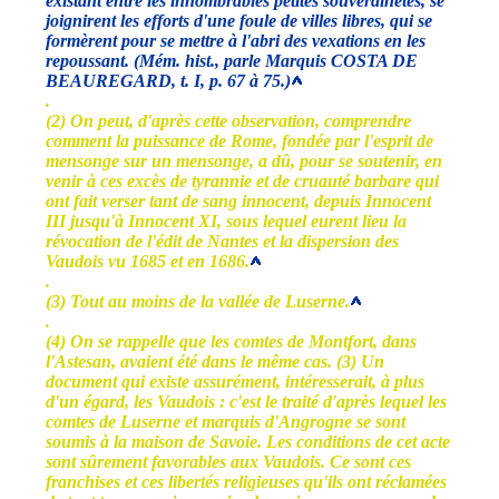
existant entre les innombrables petites souverainetés, se
joignirent les efforts d'une foule de villes libres, qui se
formèrent pour se mettre à l'abri des vexations en les
repoussant. (Mém. hist., parle Marquis COSTA DE
BEAUREGARD, t. I, p. 67 à 75.)
.
(2) On peut, d'après cette observation, comprendre
comment la puissance de Rome, fondée par l'esprit de
mensonge sur un mensonge, a dû, pour se soutenir, en
venir à ces excès de tyrannie et de cruauté barbare qui
ont fait verser tant de sang innocent, depuis Innocent
III jusqu'à Innocent XI, sous lequel eurent lieu la
révocation de l'édit de Nantes et la dispersion des
Vaudois vu 1685 et en 1686.
.
(3) Tout au moins de la vallée de Luserne.
.
(4) On se rappelle que les comtes de Montfort, dans
l'Astesan, avaient été dans le même cas. (3) Un
document qui existe assurément, intéresserait, à plus
d'un égard, les Vaudois : c'est le traité d'après lequel les
comtes de Luserne et marquis d'Angrogne se sont
soumis à la maison de Savoie. Les conditions de cet acte
sont sûrement favorables aux Vaudois. Ce sont ces
franchises et ces libertés religieuses qu'ils ont réclamées