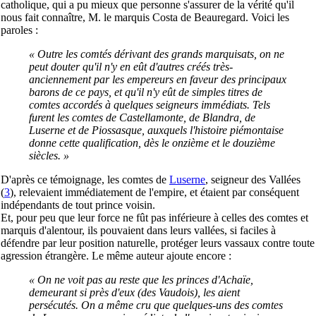
catholique, qui a pu mieux que personne s'assurer de la vérité qu'il
nous fait connaître, M. le marquis Costa de Beauregard. Voici les
paroles :
« Outre les comtés dérivant des grands marquisats, on ne
peut douter qu'il n'y en eût d'autres créés très-
anciennement par les empereurs en faveur des principaux
barons de ce pays, et qu'il n'y eût de simples titres de
comtes accordés à quelques seigneurs immédiats. Tels
furent les comtes de Castellamonte, de Blandra, de
Luserne et de Piossasque, auxquels l'histoire piémontaise
donne cette qualification, dès le onzième et le douzième
siècles. »
D'après ce témoignage, les comtes de
Luserne
, seigneur des Vallées
(
3
), relevaient immédiatement de l'empire, et étaient par conséquent
indépendants de tout prince voisin.
Et, pour peu que leur force ne fût pas inférieure à celles des comtes et
marquis d'alentour, ils pouvaient dans leurs vallées, si faciles à
défendre par leur position naturelle, protéger leurs vassaux contre toute
agression étrangère. Le même auteur ajoute encore :
« On ne voit pas au reste que les princes d'Achaïe,
demeurant si près d'eux (des Vaudois), les aient
persécutés. On a même cru que quelques-uns des comtes