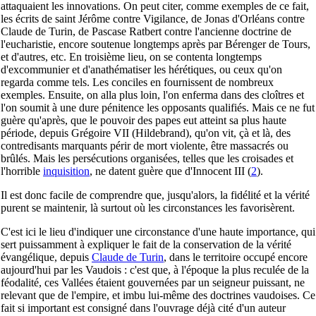
attaquaient les innovations. On peut citer, comme exemples de ce fait,
les écrits de saint Jérôme contre Vigilance, de Jonas d'Orléans contre
Claude de Turin, de Pascase
Ratbert contre l'ancienne doctrine de
l'eucharistie, encore soutenue longtemps après par Bérenger de Tours,
et d'autres, etc. En troisième lieu, on se contenta longtemps
d'excommunier et d'anathématiser les hérétiques, ou ceux qu'on
regarda comme tels. Les conciles en fournissent de nombreux
exemples. Ensuite, on alla plus loin, l'on enferma dans des cloîtres et
l'on soumit à une dure pénitence les opposants qualifiés. Mais ce ne fut
guère qu'après, que le pouvoir des papes eut atteint sa plus haute
période, depuis Grégoire VII (Hildebrand), qu'on vit, çà et là, des
contredisants marquants périr de mort violente, être massacrés ou
brûlés. Mais les persécutions organisées, telles que les croisades et
l'horrible
inquisition
, ne datent guère que d'Innocent III
(
2
).
Il est donc facile de comprendre que, jusqu'alors, la fidélité et la vérité
purent se maintenir, là surtout où les circonstances les favorisèrent.
C'est ici le lieu d'indiquer une circonstance d'une haute importance, qui
sert puissamment à expliquer le fait de la conservation de la vérité
évangélique, depuis
Claude de Turin
, dans le territoire occupé encore
aujourd'hui par les Vaudois : c'est que, à l'époque la plus reculée de la
féodalité, ces Vallées étaient gouvernées par un seigneur puissant, ne
relevant que de l'empire, et imbu lui-même des doctrines vaudoises. Ce
fait si important est consigné dans l'ouvrage déjà cité d'un auteur