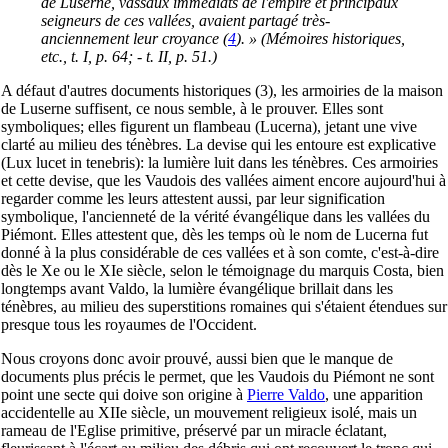
de Luserne, vassaux immédiats de l'empire et principaux
seigneurs de ces vallées, avaient partagé très-
anciennement leur croyance
(
4
). » (Mémoires historiques,
etc., t. I, p. 64; - t. II, p. 51.)
A défaut d'autres documents historiques (3), les armoiries de la maison
de Luserne suffisent, ce nous semble, à le prouver. Elles sont
symboliques; elles figurent un flambeau (Lucerna), jetant une vive
clarté au milieu des ténèbres. La devise qui les entoure est explicative
(Lux lucet in tenebris): la lumière luit dans les ténèbres. Ces armoiries
et cette devise, que les Vaudois des vallées aiment encore aujourd'hui à
regarder comme les leurs attestent aussi, par leur signification
symbolique, l'ancienneté de la vérité évangélique dans les vallées du
Piémont. Elles attestent que, dès les temps où le nom de Lucerna fut
donné à la plus considérable de ces vallées et à son comte, c'est-à-dire
dès le Xe ou le XIe siècle, selon le témoignage du marquis Costa, bien
longtemps avant Valdo, la lumière évangélique brillait dans les
ténèbres, au milieu des superstitions romaines qui s'étaient étendues sur
presque tous les royaumes de l'Occident.
Nous croyons donc avoir prouvé, aussi bien que le manque de
documents plus précis le permet, que les Vaudois du Piémont ne sont
point une secte qui doive son origine à
Pierre Valdo
, une apparition
accidentelle au XIIe siècle, un mouvement religieux isolé, mais un
rameau de l'Eglise primitive, préservé par un miracle éclatant,