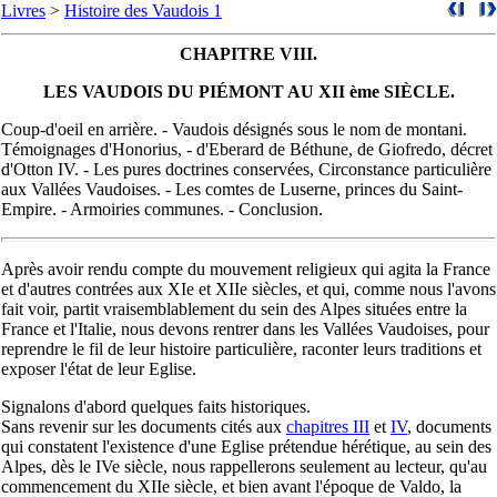
Livres
>
Histoire des Vaudois 1
CHAPITRE VIII.
LES VAUDOIS DU PIÉMONT AU XII ème SIÈCLE.
Coup-d'oeil en arrière. - Vaudois désignés sous le nom de montani.
Témoignages d'Honorius, - d'Eberard de Béthune, de Giofredo, décret
d'Otton IV. - Les pures doctrines conservées, Circonstance particulière
aux Vallées Vaudoises. - Les comtes de Luserne, princes du Saint-
Empire. - Armoiries communes. - Conclusion.
Après avoir rendu compte du mouvement religieux qui agita la France
et d'autres contrées aux XIe et XIIe siècles, et qui, comme nous l'avons
fait voir, partit vraisemblablement du sein des Alpes situées entre la
France et l'Italie, nous devons rentrer dans les Vallées Vaudoises, pour
reprendre le fil de leur histoire particulière, raconter leurs traditions et
exposer l'état de leur Eglise.
Signalons d'abord quelques faits historiques.
Sans revenir sur les documents cités aux
chapitres III
et
IV
, documents
qui constatent l'existence d'une Eglise prétendue hérétique, au sein des
Alpes, dès le IVe siècle, nous rappellerons seulement au lecteur, qu'au
commencement du XIIe siècle, et bien avant l'époque de Valdo, la