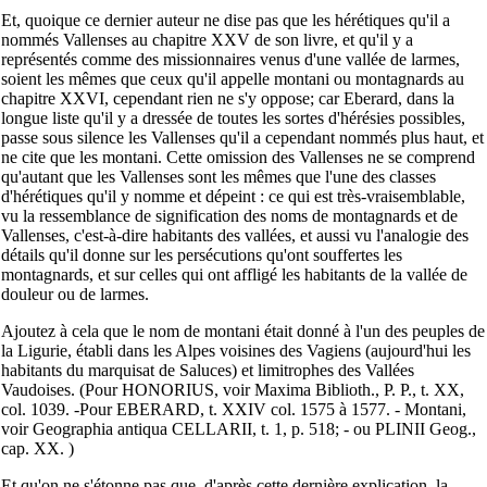
Et, quoique ce dernier auteur ne dise pas que les hérétiques qu'il a
nommés Vallenses au chapitre XXV de son livre, et qu'il y a
représentés comme des missionnaires venus d'une vallée de larmes,
soient les mêmes que ceux qu'il appelle montani ou montagnards au
chapitre XXVI, cependant rien ne s'y oppose; car Eberard, dans la
longue liste qu'il y a dressée de toutes les sortes d'hérésies possibles,
passe sous silence les Vallenses qu'il a cependant nommés plus haut, et
ne cite que les montani. Cette omission des Vallenses ne se comprend
qu'autant que les Vallenses sont les mêmes que l'une des classes
d'hérétiques qu'il y nomme et dépeint : ce qui est très-vraisemblable,
vu la ressemblance de signification des noms de montagnards et de
Vallenses, c'est-à-dire habitants des vallées, et aussi vu l'analogie des
détails qu'il donne sur les persécutions qu'ont souffertes les
montagnards, et sur celles qui ont affligé les habitants de la vallée de
douleur ou de larmes.
Ajoutez à cela que le nom de montani était donné à l'un des peuples de
la Ligurie, établi dans les Alpes voisines des Vagiens (aujourd'hui les
habitants du marquisat de Saluces) et limitrophes des Vallées
Vaudoises. (Pour HONORIUS, voir Maxima Biblioth., P. P., t. XX,
col. 1039. -Pour EBERARD, t. XXIV col. 1575 à 1577. - Montani,
voir Geographia antiqua CELLARII, t. 1, p. 518; - ou PLINII Geog.,
cap. XX. )
Et qu'on ne s'étonne pas que, d'après cette dernière explication, la