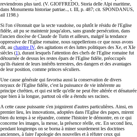
reviendrons plus tard. (V. GIOFFREDO, Storia delle Alpi maritime,
dans Monumenta historiae patriae.., t. III, p. 487; cit. SPONDANUS,
ail 1198.)
Si l'on s'étonnait que la secte vaudoise, ou plutôt le résidu de l'Eglise
fidèle, ait pu se maintenir jusqu'alors, sans grande persécution, dans
l'ancien diocèse de Claude de Turin et ailleurs, malgré la tendance
oppressive de l'Eglise romaine, nous rappellerions ce que nous avons
dit, au
chapitre IV
, des agitations et des luttes politiques des Xe, et XIe
siècles
(
1
), durant lesquels l'attention des chefs de l'Eglise romaine fut
détournée de dessus les restes épars de l'Eglise fidèle, préoccupés
qu'ils étaient de leurs intérêts terrestres, des dangers et des avantages
de leur position, comme princes séculiers.
Une cause générale qui favorisa aussi la conservation de divers
noyaux de l'Eglise fidèle, c'est la puissance de vie inhérente au
principe chrétien, et qui est telle qu'elle ne peut être altérée et dénaturée
que bien à la longue, partout où elle a étendu ses racines.
A cette cause puissante s'en joignirent d'autres particulières. Ainsi, en
premier lieu, les innovations, adoptées dans l'Eglise des papes, mirent
bien du temps à se répandre, comme l'histoire le démontre, en ce qui
concerne les images, la messe, la présence réelle, etc. En second lieu,
pendant longtemps on se borna à miner sourdement les doctrines
anciennes, à faire l'apologie des nouvelles et à réfuter ceux qui